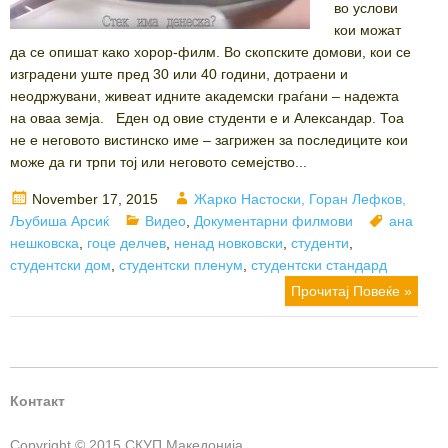
во услови
кои можат
да се опишат како хорор-филм. Во скопските домови, кои се
изградени уште пред 30 или 40 години, дотраени и
неодржувани, живеат идните академски граѓани – надежта
на оваа земја. Еден од овие студенти е и Александар. Тоа
не е неговото вистинско име – загрижен за последиците кои
може да ги трпи тој или неговото семејство...
Posted
Author
November 17, 2015
Жарко Настоски, Горан Лефков,
on
Categories
Tags
Љубиша Арсиќ
Видео
,
Документарни филмови
ана
нешковска
,
гоце делчев
,
ненад новковски
,
студенти
,
студентски дом
,
студентски пленум
,
студентски стандард
Прочитај Повеќе »
Контакт
Copyright © 2015 СКУП Македонија