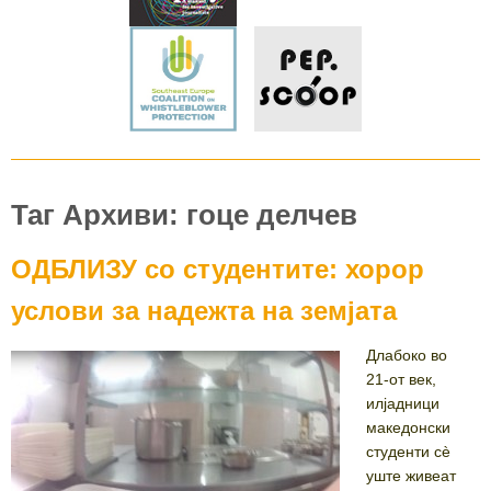
Таг Архиви: гоце делчев
ОДБЛИЗУ со студентите: хорор
услови за надежта на земјата
Длабоко во
21-от век,
илјадници
македонски
студенти сè
уште живеат