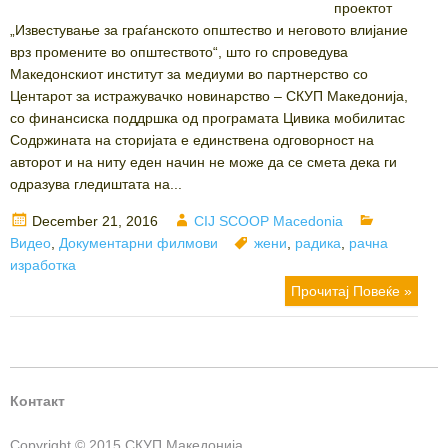
проектот
„Известување за граѓанското општество и неговото влијание
врз промените во општеството“, што го спроведува
Македонскиот институт за медиуми во партнерство со
Центарот за истражувачко новинарство – СКУП Македонија,
со финансиска поддршка од програмата Цивика мобилитас
Содржината на сторијата е единствена одговорност на
авторот и на ниту еден начин не може да се смета дека ги
одразува гледиштата на...
Posted
Author
Categories
December 21, 2016
CIJ SCOOP Macedonia
on
Tags
Видео
,
Документарни филмови
жени
,
радика
,
рачна
изработка
Прочитај Повеќе »
Контакт
Copyright © 2015 СКУП Македонија