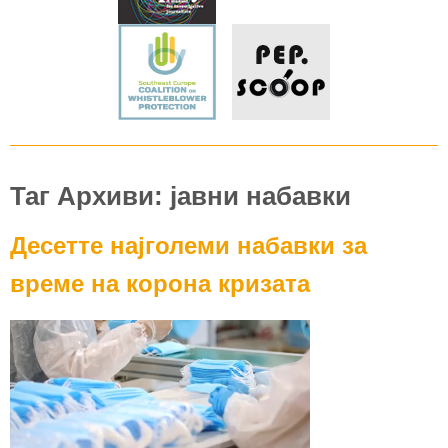
Таг Архиви: јавни набавки
Десетте најголеми набавки за
време на корона кризата