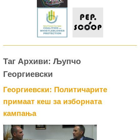
Таг Архиви: Љупчо
Георгиевски
Георгиевски: Политичарите
примаат кеш за изборната
кампања