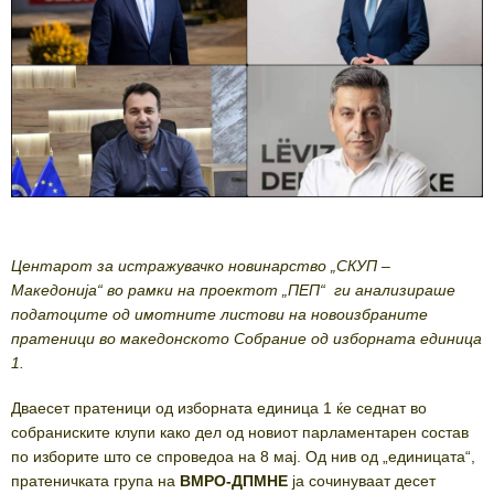
Центарот за истражувачко новинарство „СКУП –
Македонија“ во рамки на проектот „ПЕП“ ги анализираше
податоците од имотните листови на новоизбраните
пратеници во македонското Собрание од изборната единица
1.
Дваесет пратеници од изборната единица 1 ќе седнат во
собраниските клупи како дел од новиот парламентарен состав
по изборите што се спроведоа на 8 мај. Од нив од „единицата“,
пратеничката група на
ВМРО-ДПМНЕ
ја сочинуваат десет