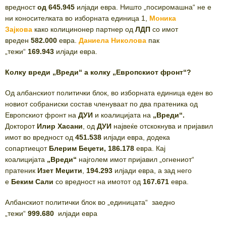
вредност
од 645.945
илјади евра. Ништо „посиромашна“ не е
ни коносителката во изборната единица 1,
Моника
Зајкова
како колицинонер партнер од
ЛДП
со имот
вреден
582.000
евра.
Даниела Николова
пак
„тежи“
169.943
илјади евра.
Колку вреди „Вреди“ а колку „Европскиот фронт“?
Од албанскиот политички блок, во изборната единица еден во
новиот собраниски состав членуваат по два пратеника од
Европскиот фронт на
ДУИ
и коалицијата на
„Вреди“.
Докторот
Илир Хасани
, од
ДУИ
највеќе отскокнува и пријавил
имот во вредност од
451.538
илјади евра, додека
сопартиецот
Блерим Беџети,
186.178
евра. Кај
коалицијата
„Вреди“
најголем имот пријавил „огнениот“
пратеник
Изет Меџити
,
194.293
илјади евра, а зад него
е
Беким Сали
со вредност на имотот од
167.671
евра.
Албанскиот политички блок во „единицата“ заедно
„тежи“
999.680
илјади евра