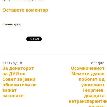
Оставете коментар
коментар(и)
Post
ПРЕТХОДНО
СЛЕДНО
За донаторот
Осомничениот
Previous
Next
navigation
на ДУИ во
Мемети дупло
post:
post:
Совет за јавни
побогат од
обвинители не
уапсениот
важат
Георгиев,
законите
двајцата
нетранспарентн
до крај