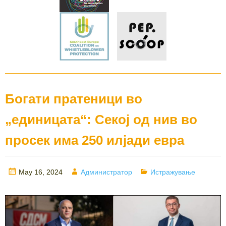
Богати пратеници во
„единицата“: Секој од нив во
просек има 250 илјади евра
Posted
Author
Categories
May 16, 2024
Администратор
Истражување
on