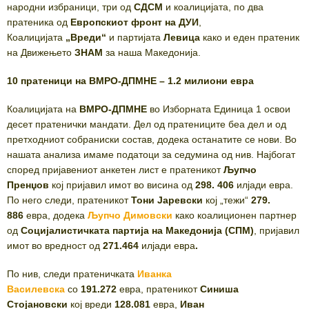
народни избраници, три од
СДСМ
и коалицијата, по два
пратеника од
Европскиот фронт на ДУИ
,
Коалицијата
„Вреди“
и партијата
Левица
како и еден пратеник
на Движењето
ЗНАМ
за наша Македонија.
10 пратеници на ВМРО-ДПМНЕ – 1.2 милиони евра
Коалицијата на
ВМРО-ДПМНЕ
во Изборната Единица 1 освои
десет пратенички мандати. Дел од пратениците беа дел и од
претходниот собраниски состав, додека останатите се нови. Во
нашата анализа имаме податоци за седумина од нив. Најбогат
според пријавениот анкетен лист е пратеникот
Љупчо
Пренџов
кој пријавил имот во висина од
298. 406
илјади евра.
По него следи, пратеникот
Тони Јаревски
кој „тежи“
279.
886
евра, додека
Љупчо Димовски
како коалиционен партнер
од
Социјалистичката партија на Македонија (СПМ)
, пријавил
имот во вредност од
271.464
илјади евра
.
По нив, следи пратеничката
Иванка
Василевска
со
191.272
евра, пратеникот
Синиша
Стојановски
кој вреди
128.081
евра,
Иван