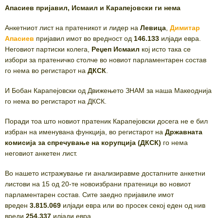
Апасиев пријавил, Исмаил и Карапејовски ги нема
Анкетниот лист на пратеникот и лидер на
Левица
,
Димитар
Апасиев
пријавил имот во вредност од
146.133
илјади евра.
Неговиот партиски колега,
Реџеп Исмаил
кој исто така се
избори за пратеничко столче во новиот парламентарен состав
го нема во регистарот на
ДКСК
.
И Бобан Карапејовски од Движењето ЗНАМ за наша Макеоднија
го нема во регистарот на ДКСК.
Поради тоа што новиот пратеник Карапејовски досега не е бил
избран на именувана функција, во регистарот на
Државната
комисија за спречување на корупција (ДКСК)
го нема
неговиот анкетен лист.
Во нашето истражување ги анализиравме достапните анкетни
листови на 15 од 20-те новоизбрани пратеници во новиот
парламентарен состав. Сите заедно пријавиле имот
вреден
3.815.069
илјади евра или во просек секој еден од нив
вреди
254.337
илјади евра.