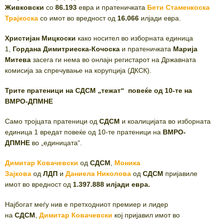
Живковски
со
86.193
евра и пратеничката
Бети Стаменкоска
Трајкоска
со имот во вредност од
16.066
илјади евра.
Христијан Мицкоски
како носител во изборната единица
1,
Гордана Димитриеска-Кочоска
и пратеничката
Марија
Митева
засега ги нема во онлајн регистарот на Државната
комисија за спречување на корупција (ДКСК).
Трите пратеници на СДСМ „тежат“ повеќе од 10-те на
ВМРО-ДПМНЕ
Само тројцата пратеници од
СДСМ
и коалицијата во изборната
единица 1 вредат повеќе од 10-те пратеници на
ВМРО-
ДПМНЕ
во „единицата“.
Димитар Ковачевски
од
СДСМ
,
Моника
Зајкова
од
ЛДП
и
Даниела Николова
од
СДСМ
пријавиле
имот во вредност од
1.397.888 илјади евра.
Најбогат меѓу нив е претходниот премиер и лидер
на
СДСМ
,
Димитар Ковачевски
кој пријавил имот во