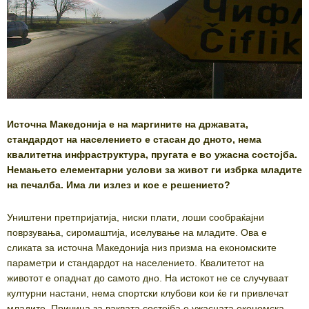
Источна Македонија е на маргините на државата,
стандардот на населението е стасан до дното, нема
квалитетна инфраструктура, пругата е во ужасна состојба.
Немањето елементарни услови за живот ги избрка младите
на печалба. Има ли излез и кое е решението?
Уништени претпријатија, ниски плати, лоши сообраќајни
поврзувања, сиромаштија, иселување на младите. Ова е
сликата за источна Македонија низ призма на економските
параметри и стандардот на населението. Квалитетот на
животот е опаднат до самото дно. На истокот не се случуваат
културни настани, нема спортски клубови кои ќе ги привлечат
младите. Причина за ваквата состојба е ужасната економска