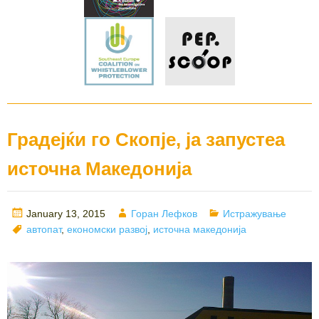
Градејќи го Скопје, ја запустеа
источна Македонија
Posted
Author
Categories
January 13, 2015
Горан Лефков
Истражување
on
Tags
автопат
,
економски развој
,
источна македонија