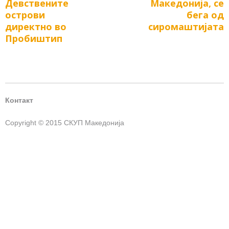
navigation
Девствените
Македонија, се
post:
post:
острови
бега од
директно во
сиромаштијата
Пробиштип
Контакт
Copyright © 2015 СКУП Македонија