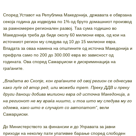
Според Уставот на Република Македонија, државата е обврзана
секоја година да издвојува по 1% од бруто домашниот производ
за рамномерен регионален развој. Таа сума годишно во
Македонија треба да биде околу 60 милиони евра, од кои на
источниот регион му следува од 10 до 15 милиони евра.
Владата за оваа намена на општините од источна Македонија и
префрла само по 200 до 300.000 евра во зависност од
годината. Ова според Самарџиски е дискриминација на
граѓаните.
„Владата во Скопје, кон граѓаните од овој регион се однесува
како луѓе од втор ред, или можеби трет. Преку ДДВ и преку
други даноци добива милиони евра од источна Македонија, а
на регионот не му враќа ништо, и тоа што му следува му го
одзема, како што е случајот со автопатот“
, вели
Самарџиски.
До Министерството за финансии и до Управата за јавни
приходи на неколку пати упативме барање според слободен