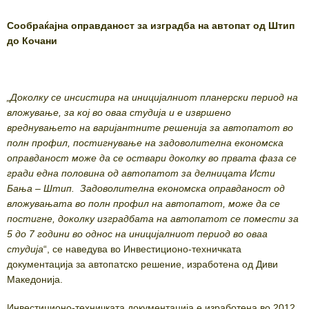
Сообраќајна оправданост за изградба на автопат од Штип
до Кочани
„Доколку се инсистира на иницијалниот планерски период на
вложување, за кој во оваа студија и е извршено
вреднувањето на варијантните решенија за автопатот во
полн профил, постигнување на задоволителна економска
оправданост може да се оствари доколку во првата фаза се
гради една половина од автопатот за делницата Исти
Бања – Штип. Задоволителна економска оправданост од
вложувањата во полн профил на автопатот, може да се
постигне, доколку изградбата на автопатот се помести за
5 до 7 години во однос на иницијалниот период во оваа
студија
“, се наведува во Инвестиционо-техничката
документација за автопатско решение, изработена од Диви
Македонија.
Инвестиционо-техничката документација е изработена во 2012