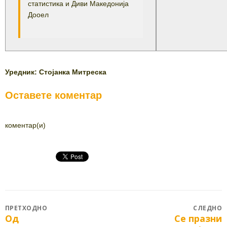
статистика и Диви Македонија
Дооел
Уредник: Стојанка Митреска
Оставете коментар
коментар(и)
Post
ПРЕТХОДНО
СЛЕДНО
Од
Се празни
Previous
Next