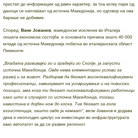
пристап до информации од јавен карактер, за тоа колку пари од
даноци се наплаќаат од источна Македонија, но одговор на ова
барање не добивме.
Според
Ване Јованов
, македонски иселеник во Италија
лошата економска состојба е основната причина зошто 40.000
млади од источна Македонија побегна во италијанската област
Пиемонте.
„Владата развивајќи го и градејќи го Скопје, ја запусти
источна Македонија. Овде нема елементарни услови за
развој и за живот. Разбирам да бегаат висококвалификувани
професионалци, заминуваат на усовршување и на повисоки
позиции, ама кога ти бегаат нискоквалификувани работници
како што е случајот со источна Македонија, тогаш,
навистина е дојден нож до коска. Тие бегаат за гола
егзистенција, зашто овде ја немаат“
, вели Јованов и додава
дека е неопходен циклус на инвестиции во инфраструктурата
како автопатот за да се развие регионот.