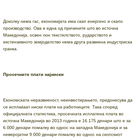
Доколку нема гас, економијата има скап енергенс и скапо
производство. Ова е една од причините што во источна
Македонија, освен лон текстилството, рударството и
екстензивното земјоделство нема друга развиена индустриска
гранка.
Просечните плати најниски
Економската неразвиеност, неинвестирањето, придонесува да
се исплаќаат ниски плати на работниците. Така според
официјалната статистика, просечната исплатена плата во
источна Македонија во 2013 година е 16.175 денари што е за
6.000 денари помалку во однос на западна Македонија и за
неверојатни 9.000 денари помалку во однос на скопскиот