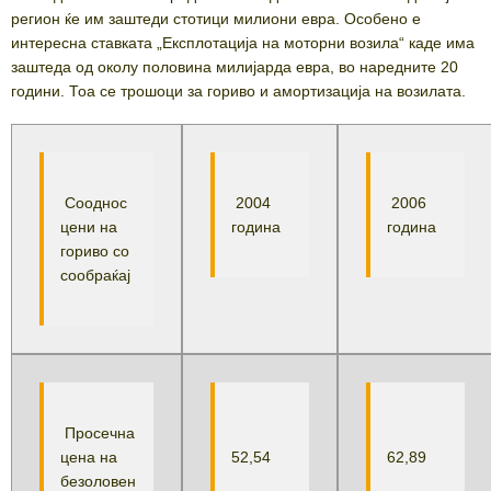
регион ќе им заштеди стотици милиони евра. Особено е
интересна ставката „Експлотација на моторни возила“ каде има
заштеда од околу половина милијарда евра, во наредните 20
години. Тоа се трошоци за гориво и амортизација на возилата.
Сооднос
2004
2006
цени на
година
година
гориво со
сообраќај
Просечна
цена на
52,54
62,89
безоловен