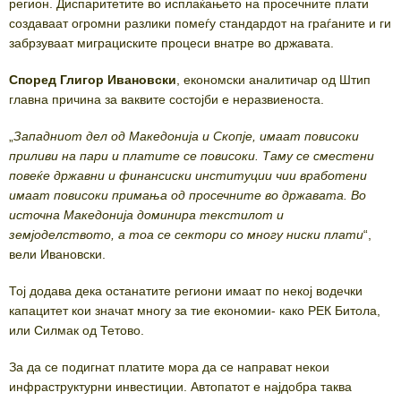
регион. Диспаритетите во исплаќањето на просечните плати
создаваат огромни разлики помеѓу стандардот на граѓаните и ги
забрзуваат миграциските процеси внатре во државата.
Според Глигор Ивановски
, економски аналитичар од Штип
главна причина за ваквите состојби е неразвиеноста.
„
Западниот дел од Македонија и Скопје, имаат повисоки
приливи на пари и платите се повисоки. Таму се сместени
повеќе државни и финансиски институции чии вработени
имаат повисоки примања од просечните во државата. Во
источна Македонија доминира текстилот и
земјоделството, а тоа се сектори со многу ниски плати
“,
вели Ивановски.
Тој додава дека останатите региони имаат по некој водечки
капацитет кои значат многу за тие економии- како РЕК Битола,
или Силмак од Тетово.
За да се подигнат платите мора да се направат некои
инфраструктурни инвестиции. Автопатот е најдобра таква