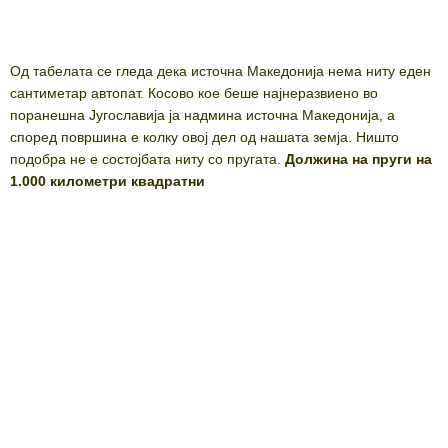
Од табелата се гледа дека источна Македонија нема ниту еден
сантиметар автопат. Косово кое беше најнеразвиено во
поранешна Југославија ја надмина источна Македонија, а
според површина е колку овој дел од нашата земја. Ништо
подобра не е состојбата ниту со пругата.
Должина на пруги на
1.000 километри квадратни