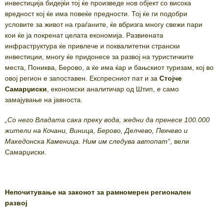
инвестиција бидејќи тој ќе произведе нов објект со висока
вредност кој ќе има повеќе предности. Тој ќе ги подобри
условите за живот на граѓаните, ќе вбризга многу свежи пари
кои ќе ја покренат целата економија. Развиената
инфраструктура ќе привлече и поквалитетни странски
инвестиции, многу ќе придонесе за развој на туристичките
места, Пониква, Берово, а ќе има ќар и бањскиот туризам, кој во
овој регион е запоставен. Експресниот пат и за
Стојче
Самарџиски
, економски аналитичар од Штип, е само
замајување на јавноста.
„Со него Владата сака преку вода, жедни да пренесе 100.000
жители на Кочани, Виница, Берово, Делчево, Пехчево и
Македонска Каменица. Ним им следува автопат“
, вели
Самарџиски.
Непочитување на законот за рамномерен регионален
развој