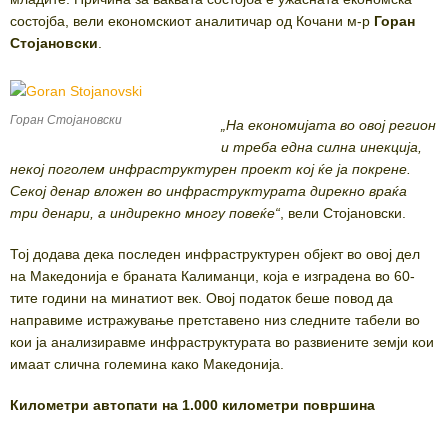
состојба, вели економскиот аналитичар од Кочани м-р
Горан
Стојановски
.
Горан Стојановски
„На економијата во овој регион
и треба една силна инекција,
некој поголем инфраструктурен проект кој ќе ја покрене.
Секој денар вложен во инфраструктурата дирекно враќа
три денари, а индирекно многу повеќе“
, вели Стојановски.
Тој додава дека последен инфраструктурен објект во овој дел
на Македонија е браната Калиманци, која е изградена во 60-
тите години на минатиот век. Овој податок беше повод да
направиме истражување претставено низ следните табели во
кои ја анализиравме инфраструктурата во развиените земји кои
имаат слична големина како Македонија.
Километри автопати на 1.000 километри површина