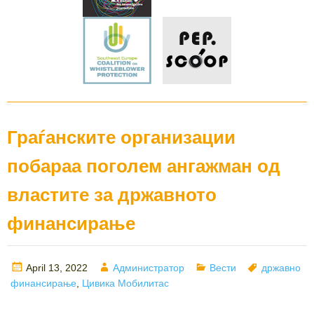
Граѓанските организации
побараа поголем ангажман од
властите за државното
финансирање
Posted
Author
Categories
Tags
April 13, 2022
Администратор
Вести
државно
on
финансирање
,
Цивика Мобилитас