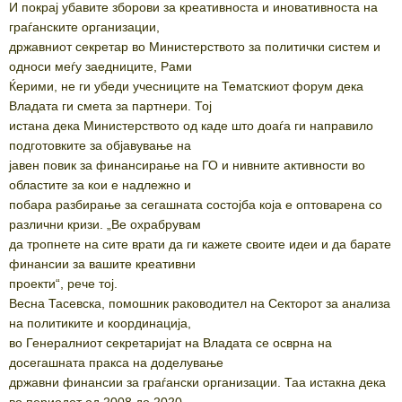
И покрај убавите зборови за креативноста и иновативноста на
граѓанските организации,
државниот секретар во Министерството за политички систем и
односи меѓу заедниците, Рами
Ќерими, не ги убеди учесниците на Тематскиот форум дека
Владата ги смета за партнери. Тој
истана дека Министерството од каде што доаѓа ги направило
подготовките за објавување на
јавен повик за финансирање на ГО и нивните активности во
областите за кои е надлежно и
побара разбирање за сегашната состојба која е оптоварена со
различни кризи. „Ве охрабрувам
да тропнете на сите врати да ги кажете своите идеи и да барате
финансии за вашите креативни
проекти“, рече тој.
Весна Тасевска, помошник раководител на Секторот за анализа
на политиките и координација,
во Генералниот секретаријат на Владата се осврна на
досегашната пракса на доделување
државни финансии за граѓански организации. Таа истакна дека
во периодот од 2008 до 2020