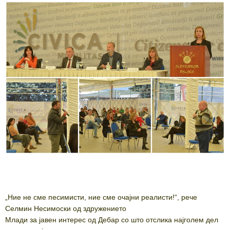
„Ние не сме песимисти, ние сме очајни реалисти!“, рече
Селмин Несимоски од здружението
Млади за јавен интерес од Дебар со што отслика најголем дел