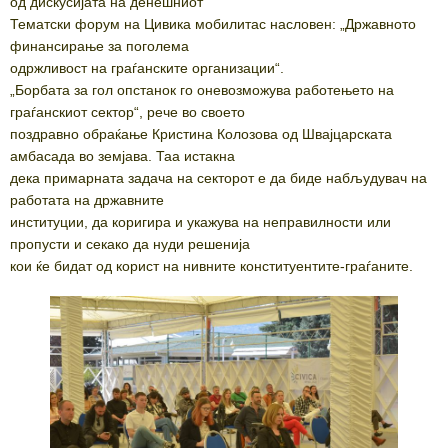
од дискусијата на денешниот
Тематски форум на Цивика мобилитас насловен: „Државното
финансирање за поголема
одржливост на граѓанските организации“.
„Борбата за гол опстанок го оневозможува работењето на
граѓанскиот сектор“, рече во своето
поздравно обраќање Кристина Колозова од Швајцарската
амбасада во земјава. Таа истакна
дека примарната задача на секторот е да биде набљудувач на
работата на државните
институции, да коригира и укажува на неправилности или
пропусти и секако да нуди решенија
кои ќе бидат од корист на нивните конституентите-граѓаните.