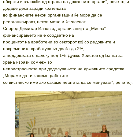
обврски и заложби од страна на државните органи“, рече тој и
додаде дека заради кратењата
во финансиите некои организации ќе мора да се
реорганизираат, некои може и ќе згаснат.
Според Димитар Илчов од организацијата „Мисла“
финансирањето не е соодветно на
процентот на вработени во секторот кој со редовните и
повремените вработувања доаѓа до 2%,
а поддршката е далеку под 1%. Душко Христов од Банка за
храна изрази сомнеж во
непристрасноста при доделувањето на државните средства.
„Мораме да ги кажеме работите
со вистинско име ако сакаме нештата да се менуваат“, рече тој.