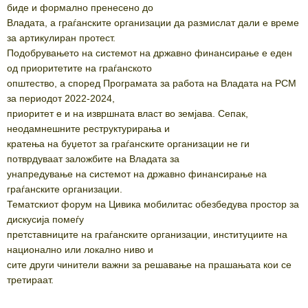
биде и формално пренесено до
Владата, а граѓанските организации да размислат дали е време
за артикулиран протест.
Подобрувањето на системот на државно финансирање е еден
од приоритетите на граѓанското
општество, а според Програмата за работа на Владата на РСМ
за периодот 2022-2024,
приоритет е и на извршната власт во земјава. Сепак,
неодамнешните реструктурирања и
кратења на буџетот за граѓанските организации не ги
потврдуваат заложбите на Владата за
унапредување на системот на државно финансирање на
граѓанските организации.
Тематскиот форум на Цивика мобилитас обезбедува простор за
дискусија помеѓу
претставниците на граѓанските организации, институциите на
национално или локално ниво и
сите други чинители важни за решавање на прашањата кои се
третираат.