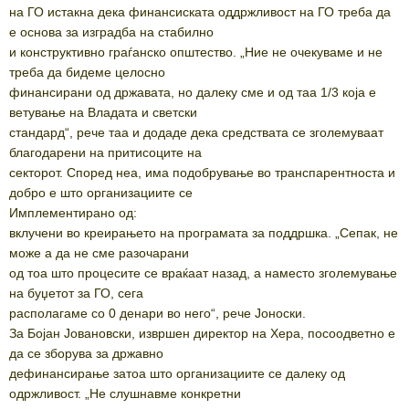
на ГО истакна дека финансиската оддржливост на ГО треба да
е основа за изградба на стабилно
и конструктивно граѓанско општество. „Ние не очекуваме и не
треба да бидеме целосно
финансирани од државата, но далеку сме и од таа 1/3 која е
ветување на Владата и светски
стандард“, рече таа и додаде дека средствата се зголемуваат
благодарени на притисоците на
секторот. Според неа, има подобрување во транспарентноста и
добро е што организациите се
Имплементирано од:
вклучени во креирањето на програмата за поддршка. „Сепак, не
може а да не сме разочарани
од тоа што процесите се враќаат назад, а наместо зголемување
на буџетот за ГО, сега
располагаме со 0 денари во него“, рече Јоноски.
За Бојан Јовановски, извршен директор на Хера, посоодветно е
да се зборува за државно
дефинансирање затоа што организациите се далеку од
одржливост. „Не слушнавме конкретни