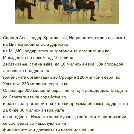
Според Александар Кржаловски, Национален лидер на тимот
на Цивика мобилитас и директор
на МЦМС, поддршката за граѓанските организации во
Македонија по повеќе од 10 години
дебатирање, стигна едвај до 10 милиони евра. „За споредба,
државната поддршка на
граѓанските организации во Србија е 120 милиони евра, во
Хрватска 230 милиони евра, а во
Словенија 300 милиони евра“, рече тој и додаде дека Владата,
со Стратегијата за соработка со
и развој на граѓанскиот сектор си презема обврска поддршката
да биде 30 милиони евра уште
оваа година“. Наместо зголемување, граѓанските организации
се соочуваат со намалување на
финансиите кои државата ги наменила за нив.