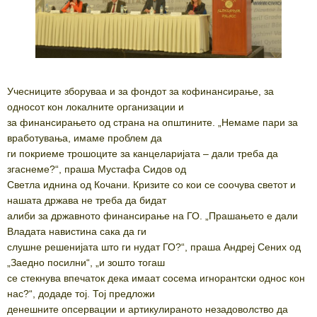
Учесниците зборуваа и за фондот за кофинансирање, за
односот кон локалните организации и
за финансирањето од страна на општините. „Немаме пари за
вработувања, имаме проблем да
ги покриеме трошоците за канцеларијата – дали треба да
згаснеме?“, праша Мустафа Сидов од
Светла иднина од Кочани. Кризите со кои се соочува светот и
нашата држава не треба да бидат
алиби за државното финансирање на ГО. „Прашањето е дали
Владата навистина сака да ги
слушне решенијата што ги нудат ГО?“, праша Андреј Сених од
„Заедно посилни“, „и зошто тогаш
се стекнува впечаток дека имаат сосема игнорантски однос кон
нас?“, додаде тој. Тој предложи
денешните опсервации и артикулираното незадоволство да