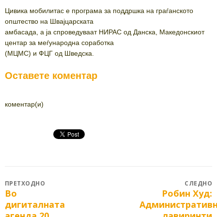
Цивика мобилитас e програма за поддршка на граѓанското
општество на Швајцарската
амбасада, а ја спроведуваат НИРАС од Данска, Македонскиот
центар за меѓународна соработка
(МЦМС) и ФЦГ од Шведска.
Оставете коментар
коментар(и)
Post
ПРЕТХОДНО
СЛЕДНО
Во
Робин Худ:
Previous
Next
navigation
дигиталната
Административ
post:
post:
агенда 20
лавиринти