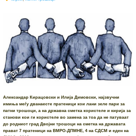
Александар Кирацовски и Илија Димовски, најзвучни
имиња меѓу дванаесте пратеници кои лани зеле пари за
патни трошоци, а на државна сметка користеле и кирија за
станови кои ги користеле во замена за тоа да не патуваат
до родниот град Двојни трошоци на сметка на државата
прават 7 пратеници на ВМРО-ДПМНЕ, 4 на СДСМ и еден на