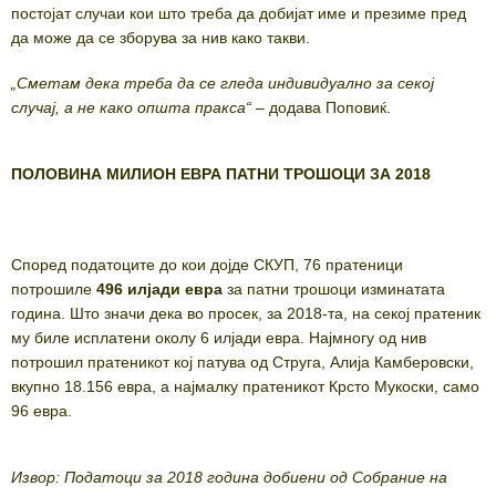
постојат случаи кои што треба да добијат име и презиме пред
да може да се зборува за нив како такви.
„Сметам дека треба да се гледа индивидуално за секој
случај, а не како општа пракса“
– додава Поповиќ.
ПОЛОВИНА МИЛИОН ЕВРА ПАТНИ ТРОШОЦИ ЗА 2018
Според податоците до кои дојде СКУП, 76 пратеници
потрошиле
496 илјади евра
за патни трошоци изминатата
година. Што значи дека во просек, за 2018-та, на секој пратеник
му биле исплатени околу 6 илјади евра. Најмногу од нив
потрошил пратеникот кој патува од Струга, Алија Камберовски,
вкупно 18.156 евра, а најмалку пратеникот Крсто Мукоски, само
96 евра.
Извор: Податоци за 2018 година добиени од Собрание на