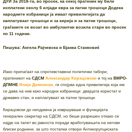
ДУИ За 2018-та, во просек, на секој пратеник му биле
исплатени околу 6 илјади евра за патни трошоци Додека
народните избраници ја имаат привилегијата да
наплатуваат трошоци и за кирија и за патни трошоци,
граѓаните се возат во амбулантни возила стари во просек
по 11 години.
Пишува: Ангела Рајчевска и Бјанка Станковиќ
Иако припаѓаат на спротивставени политички табори,
пратеникот на
СДСМ
Александар Кирацовски
и тој на
ВМРО-
ДПМНЕ
Илија Димовски
, ги спојува една привилегија која им
се дава на нив како народни избраници: двајцата користат и
државен стан, и наплатуваат за патни трошоци.
Кирацовски до неодамна ја извршуваше и функцијата
генерален секретар на СДСМ, но беше разрешен откако се
најде на тапет во јавноста поради вработувањата на негови
блиски роднини, за што постапки отвори Антикорупциската