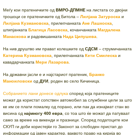
Меѓу кои пратеничките од
ВМРО-ДПМНЕ
на листата со двојни
трошоци се пратеничките од Битола –
Лилјана Затуроска
и
Лилјана Кузмановска
, прилепчанката
Ане Лашкоска
,
штипјанката
Благица Ласовска
, кочанчанката
Магдалена
Манаскова
и радовишанката
Нада Ципушева
.
На нив друштво им прават колешките од
СДСМ
– струмичанката
Катерина Кузмановска
, прилепчанката
Кети Смилеска
и
кавадарчанката
Мери Лазарова
.
На државни јасли е и најстариот пратеник,
Бранко
Маноиловски
од
ДУИ
, роден во село Кичиница.
Собранието лани донесе одлука
според која пратениците
можат да користат сопствен автомобил за службени цели за што
ке им се плати помалку од порано, или пак да изнајмат стан во
висина од
најмногу 400 евра
, со тоа што ќе можат да патуваат
само за време на викенди и празници. Според податоците кои
СКУП ги доби користејќи го Законот за слободен пристап до
информации од јавен карактер, ваквото право на кирија во