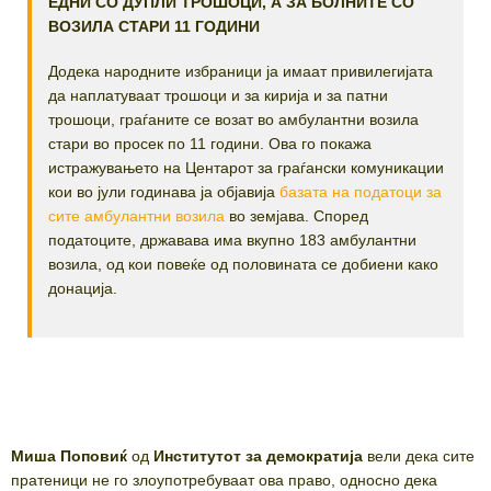
ЕДНИ СО ДУПЛИ ТРОШОЦИ, А ЗА БОЛНИТЕ СО
ВОЗИЛА СТАРИ 11 ГОДИНИ
Додека народните избраници ја имаат привилегијата
да наплатуваат трошоци и за кирија и за патни
трошоци, граѓаните се возат во амбулантни возила
стари во просек по 11 години. Ова го покажа
истражувањето на Центарот за граѓански комуникации
кои во јули годинава ја објавија
базата на податоци за
сите амбулантни возила
во земјава. Според
податоците, државава има вкупно 183 амбулантни
возила, од кои повеќе од половината се добиени како
донација.
Миша Поповиќ
од
Институтот за демократија
вели дека сите
пратеници не го злоупотребуваат ова право, односно дека