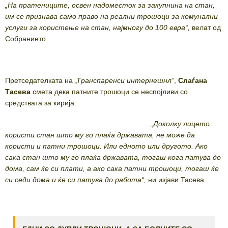
„На пратениците, освен надоместок за закупнина на стан,
им се признава само право на реални трошоци за комунални
услуги за користење на стан, најмногу до 100 евра“,
велат од
Собранието.
Претседателката на
„Транспаренси интернешнл“
,
Слаѓана
Тасева
смета дека патните трошоци се неспојливи со
средствата за кирија.
„Доколку лицето
користи стан што му го плаќа државата, не може да
користи и патни трошоци. Или едното или другото. Ако
сака стан што му го плаќа државата, тогаш кога патува до
дома, сам ќе си плати, а ако сака патни трошоци, тогаш ќе
си седи дома и ќе си патува до работа“,
ни изјави Тасева.