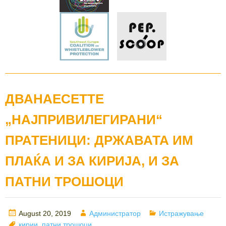
ДВАНАЕСЕТТЕ
„НАЈПРИВИЛЕГИРАНИ“
ПРАТЕНИЦИ: ДРЖАВАТА ИМ
ПЛАЌА И ЗА КИРИЈА, И ЗА
ПАТНИ ТРОШОЦИ
Posted
Author
Categories
August 20, 2019
Администратор
Истражување
on
Tags
кирии
,
патни трошоци