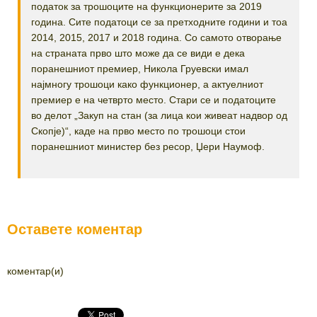
податок за трошоците на функционерите за 2019
година. Сите податоци се за претходните години и тоа
2014, 2015, 2017 и 2018 година. Со самото отворање
на страната прво што може да се види е дека
поранешниот премиер, Никола Груевски имал
најмногу трошоци како функционер, а актуелниот
премиер е на четврто место. Стари се и податоците
во делот „Закуп на стан (за лица кои живеат надвор од
Скопје)“, каде на прво место по трошоци стои
поранешниот министер без ресор, Џери Наумоф.
Оставете коментар
коментар(и)