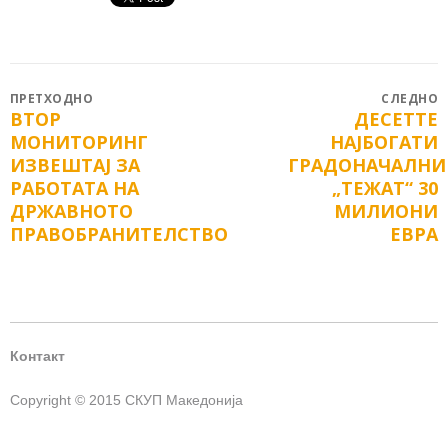
Post
ПРЕТХОДНО
СЛЕДНО
ВТОР
ДЕСЕТТЕ
Previous
Next
navigation
МОНИТОРИНГ
НАЈБОГАТИ
post:
post:
ИЗВЕШТАЈ ЗА
ГРАДОНАЧАЛН
РАБОТАТА НА
„ТЕЖАТ“ 30
ДРЖАВНОТО
МИЛИОНИ
ПРАВОБРАНИТЕЛСТВО
ЕВРА
Контакт
Copyright © 2015 СКУП Македонија