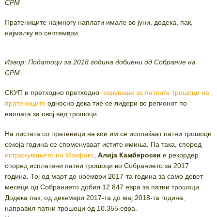
СРМ
Пратениците најмногу наплати имале во јуни, додека, пак,
најмалку во септември.
Извор: Податоци за 2018 година добиени од Собрание на
СРМ
СКУП и претходно претходно
пишуваше за патните трошоци на
пратениците
односно дека тие се лидери во регионот по
наплата за овој вид трошоци.
На листата со пратеници на кои им се исплаќаат патни трошоци
секоја година се споменуваат истите имиња. Па така, според
истражувањето на Макфакс
,
Алија Камбероски
е рекордер
според исплатени патни трошоци во Собранието за 2017
година. Тој од март до ноември 2017-та година за само девет
месеци од Собранието добил 12.847 евра за патни трошоци.
Додека пак, од декември 2017-та до мај 2018-та година,
направил патни трошоци од 10.355 евра.