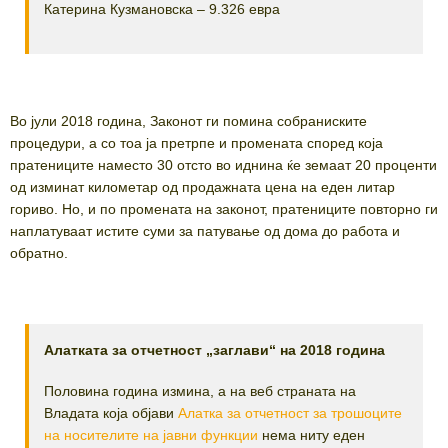
Катерина Кузмановска – 9.326 евра
Во јули 2018 година, Законот ги помина собраниските
процедури, а со тоа ја претрпе и промената според која
пратениците наместо 30 отсто во иднина ќе земаат 20 проценти
од изминат километар од продажната цена на еден литар
гориво. Но, и по промената на законот, пратениците повторно ги
наплатуваат истите суми за патување од дома до работа и
обратно.
Алатката за отчетност „заглави“ на 2018 година
Половина година измина, а на веб страната на
Владата која објави
Алатка за отчетност за трошоците
на носителите на јавни функции
нема ниту еден