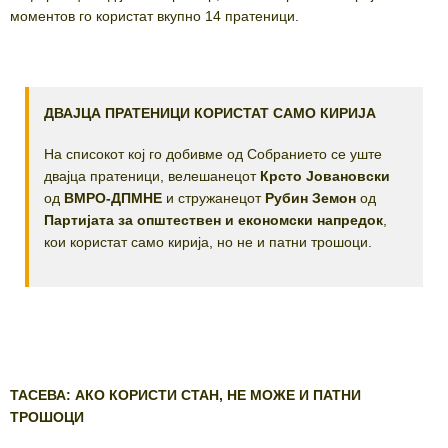
моментов го користат вкупно 14 пратеници.
ДВАЈЦА ПРАТЕНИЦИ КОРИСТАТ САМО КИРИЈА
На списокот кој го добивме од Собранието се уште
двајца пратеници, велешанецот
Крсто Јовановски
од
ВМРО-ДПМНЕ
и стружанецот
Рубин Земон
од
Партијата за општествен и економски напредок
,
кои користат само кирија, но не и патни трошоци.
ТАСЕВА: АКО КОРИСТИ СТАН, НЕ МОЖЕ И ПАТНИ
ТРОШОЦИ