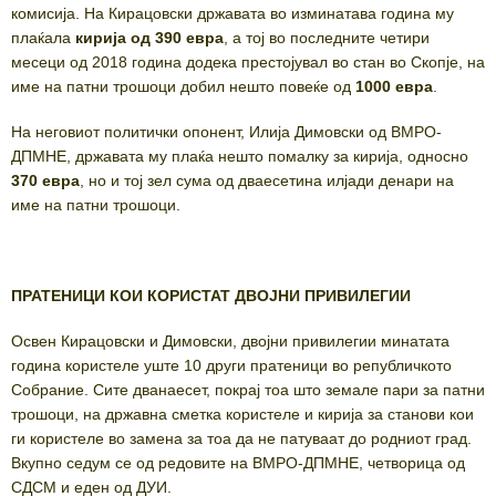
комисија. На Кирацовски државата во изминатава година му
плаќала
кирија од 390 евра
, а тој во последните четири
месеци од 2018 година додека престојувал во стан во Скопје, на
име на патни трошоци добил нешто повеќе од
1000 евра
.
На неговиот политички опонент, Илија Димовски од ВМРО-
ДПМНЕ, државата му плаќа нешто помалку за кирија, односно
370 евра
, но и тој зел сума од дваесетина илјади денари на
име на патни трошоци.
ПРАТЕНИЦИ КОИ КОРИСТАТ ДВОЈНИ ПРИВИЛЕГИИ
Освен Кирацовски и Димовски, двојни привилегии минатата
година користеле уште 10 други пратеници во републичкото
Собрание. Сите дванаесет, покрај тоа што земале пари за патни
трошоци, на државна сметка користеле и кирија за станови кои
ги користеле во замена за тоа да не патуваат до родниот град.
Вкупно седум се од редовите на ВМРО-ДПМНЕ, четворица од
СДСМ и еден од ДУИ.