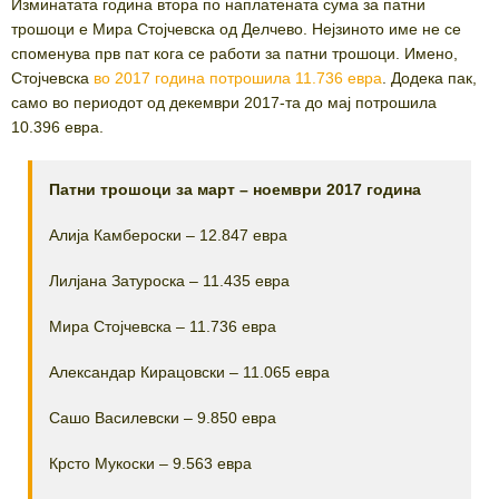
Изминатата година втора по наплатената сума за патни
трошоци е Мира Стојчевска од Делчево. Нејзиното име не се
споменува прв пат кога се работи за патни трошоци. Имено,
Стојчевска
во 2017 година потрошила 11.736 евра
. Додека пак,
само во периодот од декември 2017-та до мај потрошила
10.396 евра.
Патни трошоци за март – ноември 2017 година
Алија Камбероски – 12.847 евра
Лилјана Затуроска – 11.435 евра
Мира Стојчевска – 11.736 евра
Александар Кирацовски – 11.065 евра
Сашо Василевски – 9.850 евра
Крсто Мукоски – 9.563 евра