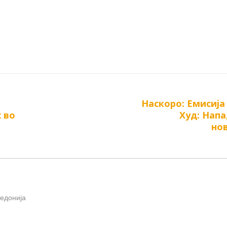
Наскоро: Емисија
Next
 во
Худ: Напа
post:
но
кедонија