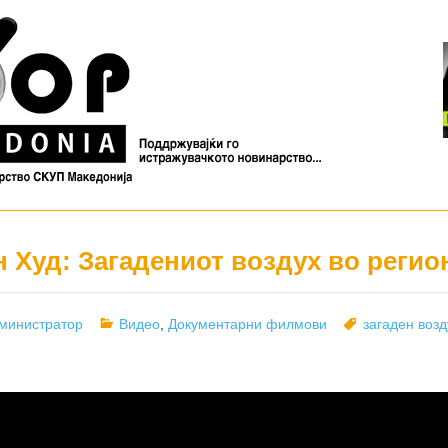
 Худ: Загадениот воздух во регио
thor
Categories
Tags
министратор
Видео
,
Документарни филмови
загаден возд