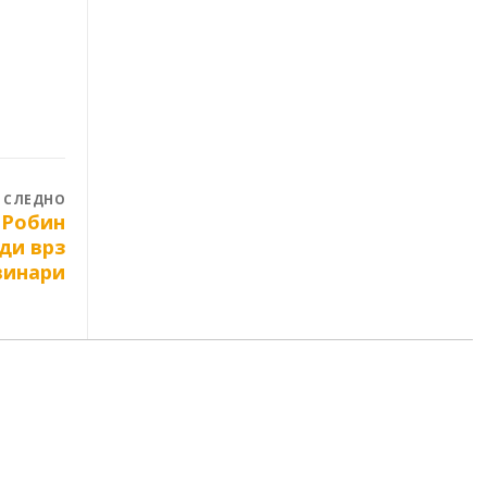
СЛЕДНО
 Робин
ди врз
винари