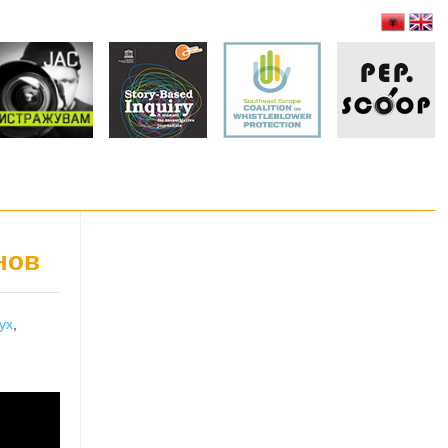
нов
ух
,