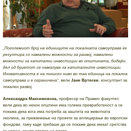
„Поголемиот број на единиците на локалната самоуправа ќе
резултира со намалени можности за развој, намалени
можности за капитални инвестиции во општината, бидејќи
дел од буџетот се намалува за капиталните инвестиции.
Иновативноста е на пониско ниво во таа единица на локална
самоуправа и е ограничена“
, вели
Јане Вртески
, консултант за
локален развој.
Александра Максимовска,
професор на Правен факултет,
вели дека во некои општини има голема превработеност а се
покажа дека кога има потреба за заштита на животната
околина, за превземање на проекти за аплицирање во европски
фондови, таму каде требаше да се покаже дека имаат сретства
ги немаа, зашто отидоа на плати.