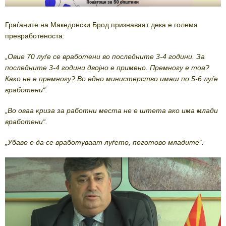
Граѓаните на Македонски Брод признаваат дека е голема
превработеноста:
„Овие 70 луѓе се вработени во последните 3-4 години. За
последните 3-4 години двојно е примено. Премногу е тоа?
Како не е премногу? Во едно министерство имаш по 5-6 луѓе
вработени“.
„Во оваа криза за работни места не е штета ако има млади
вработени“.
„Убаво е да се вработуваат луѓето, поготово младите“.