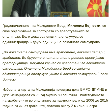
Градоначалникот на Македонски Брод,
Милосим Војнески
, со
свое објаснување за состојбата со вработувањето во
општината. Вели дека ова општина опслужува со
администрација 6 други единици на локалната самоуправа.
„Во локалната самоуправа има вработено, локални патари,
градинари. Во другите општини, тоа е решено преку јавни
претпријатија, меѓутоа кај нас се вработени во локалната
самоуправа. Општина Македонски Брод со својата
администрација опслужува уште 6 локални самоуправи“
, вели
Војнески.
Изборната карта на Македонија покажува дека ВМРО-ДПМНЕ и
ДУИ менаџираат со 71 од вкупно 80 општини. Зголемувањето
на вработените во општините за партиски цели од 2006 до 2015
година ги чинат граѓаните, поточно околу 2 милиони евра