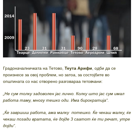
Градоначалничката на Тетово,
Теута Арифи
, одби да се
произнесе за овој проблем, но затоа, за состојбите во
општината со нас отворено разговараа тетовчани:
„Не сум толку задоволен јас лично. Колку што јас сум имал
работа таму, многу тешко оди. Има бирократија“.
„Ќе завршиш работа, ама малку потешко. Ќе чекаш малку, ќе
чекаш позади вратата, ќе дојде 3 саатот ќе ти речат, утре
дојди“.