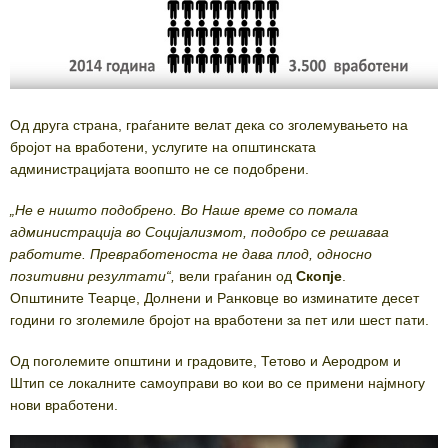
Од друга страна, граѓаните велат дека со зголемувањето на
бројот на вработени, услугите на општинската
администрацијата воопшто не се подобрени.
„Не е ништо подобрено. Во Наше време со помала
администрација во Социјализмот, подобро се решаваа
работите. Превработеноста не дава плод, односно
позитивни резултати“,
вели граѓанин од
Скопје
.
Општините Теарце, Долнени и Ранковце во изминатите десет
години го зголемиле бројот на вработени за пет или шест пати.
Од поголемите општини и градовите, Тетово и Аеродром и
Штип се локалните самоуправи во кои во се примени најмногу
нови вработени.