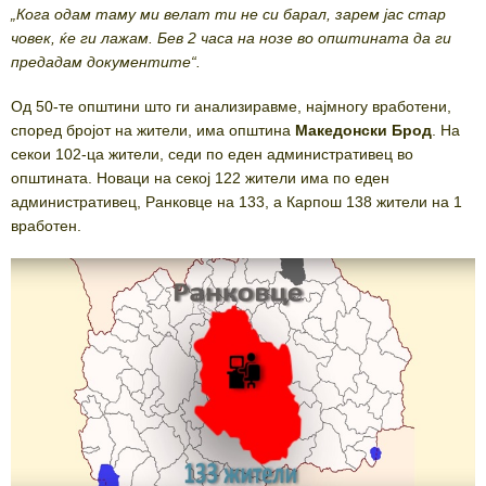
„Кога одам таму ми велат ти не си барал, зарем јас стар
човек, ќе ги лажам. Бев 2 часа на нозе во општината да ги
предадам документите“.
Од 50-те општини што ги анализиравме, најмногу вработени,
според бројот на жители, има општина
Македонски Брод
. На
секои 102-ца жители, седи по еден административец во
општината. Новаци на секој 122 жители има по еден
административец, Ранковце на 133, а Карпош 138 жители на 1
вработен.