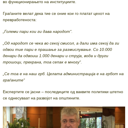
во функционирањето на институциите.
Граѓаните велат дека тие се оние кои го платат цехот на
превработеноста:
„Големи пари кои ги дава народот“.
„Од народот се чека во секој смисол, а дали има секој да ги
одвои тие пари е прашање за размислување. Со 10.000
денари да одвоиш 1.000 денари и струја, вода и други
трошоци, прехрана, тоа сепак е многу“.
„Се тоа е на наш грб. Целата администрација е на грбот на
граѓаните“
Експертите се јасни – последиците од ваквите политики штетно
се однесуваат на развојот на општините.