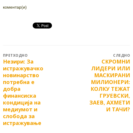
коментар(и)
Post
ПРЕТХОДНО
СЛЕДНО
Незири: За
СКРОМНИ
Previous
Next
navigation
истражувачко
ЛИДЕРИ ИЛИ
post:
post:
новинарство
МАСКИРАНИ
потребна е
МИЛИОНЕРИ:
добра
КОЛКУ ТЕЖАТ
финансиска
ГРУЕВСКИ,
кондиција на
ЗАЕВ, АХМЕТИ
медиумот и
И ТАЧИ?
слобода за
истражување