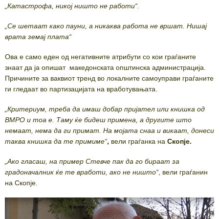
„Катастрофа, никој ништо не работи“.
„Се шетаат како пауни, а никаква работа не вршат. Нишај
врата земај плата“
Ова е само еден од негативните атрибути со кои граѓаните
знаат да ја опишат македонската општинска администрација.
Причините за ваквиот тренд во локалните самоуправи граѓаните
ги гледаат во партизацијата на вработувањата.
„Критериум, треба да имаш добар пријател или книшка од
ВМРО и тоа е. Таму ќе бидеш примена, а другите што
немаат, нема да ги примат. На мојата снаа и викаат, донеси
таква книшка да те примиме“
,
вели граѓанка на
Скопје.
„Ако гласаш, на пример Стевче пак да го бираат за
градоначалник ќе те вработи, ако не ништо“
, вели граѓанин
на Скопје.