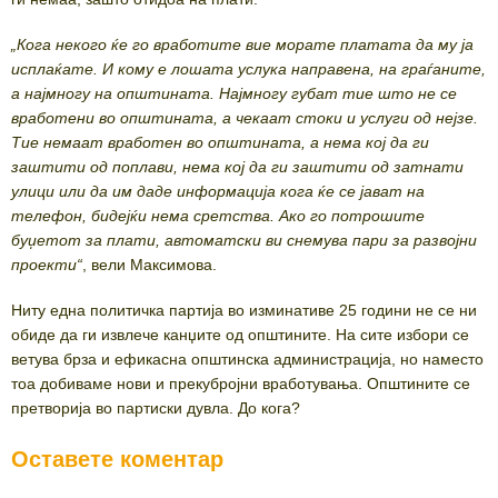
„Кога некого ќе го вработите вие морате платата да му ја
исплаќате. И кому е лошата услука направена, на граѓаните,
а најмногу на општината. Најмногу губат тие што не се
вработени во општината, а чекаат стоки и услуги од нејзе.
Тие немаат вработен во општината, а нема кој да ги
заштити од поплави, нема кој да ги заштити од затнати
улици или да им даде информација кога ќе се јават на
телефон, бидејќи нема сретства. Ако го потрошите
буџетот за плати, автоматски ви снемува пари за развојни
проекти“
, вели Максимова.
Ниту една политичка партија во изминативе 25 години не се ни
обиде да ги извлече канџите од општините. На сите избори се
ветува брза и ефикасна општинска администрација, но наместо
тоа добиваме нови и прекубројни вработувања. Општините се
претворија во партиски дувла. До кога?
Оставете коментар