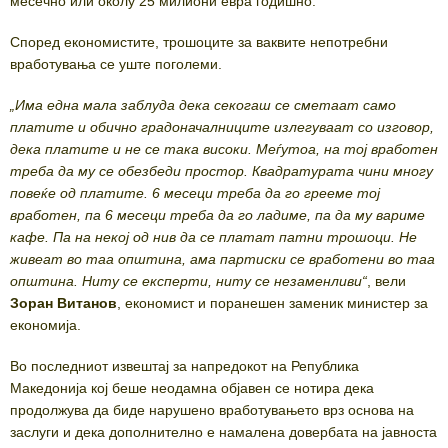
месечно или околу 25 милиони евра годишно.
Според економистите, трошоците за ваквите непотребни
вработувања се уште поголеми.
„Има една мала заблуда дека секогаш се сметаат само
платите и обично градоначалниците излегуваат со изговор,
дека платите и не се така високи. Меѓутоа, на тој вработен
треба да му се обезбеди простор. Квадратурата чини многу
повеќе од платите. 6 месеци треба да го грееме тој
вработен, па 6 месеци треба да го ладиме, па да му вариме
кафе. Па на некој од нив да се платат патни трошоци. Не
живеат во таа општина, ама партиски се вработени во таа
општина. Ниту се експерти, ниту се незаменливи“
, вели
Зоран Витанов
, економист и поранешен заменик министер за
економија.
Во последниот извештај за напредокот на Република
Македонија кој беше неодамна објавен се нотира дека
продолжува да биде нарушено вработувањето врз основа на
заслуги и дека дополнително е намалена довербата на јавноста