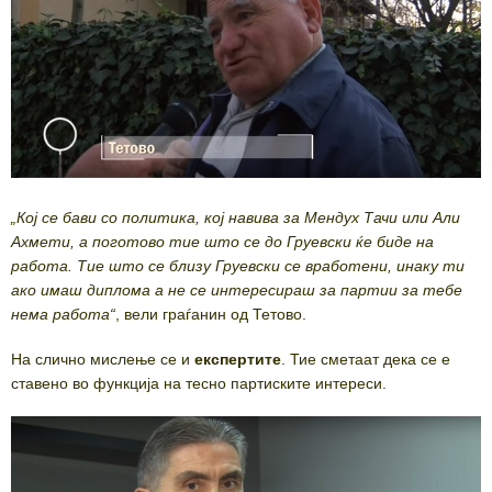
„Кој се бави со политика, кој навива за Мендух Тачи или Али
Ахмети, а поготово тие што се до Груевски ќе биде на
работа. Тие што се близу Груевски се вработени, инаку ти
ако имаш диплома а не се интересираш за партии за тебе
нема работа“
, вели граѓанин од Тетово.
На слично мислење се и
експертите
. Тие сметаат дека се е
ставено во функција на тесно партиските интереси.