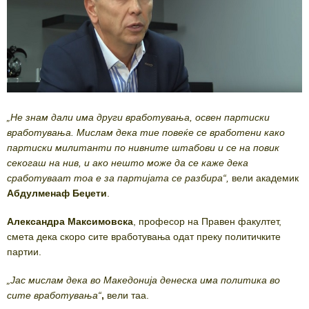
„Не знам дали има други вработувања, освен партиски
вработувања. Мислам дека тие повеќе се вработени како
партиски милитанти по нивните штабови и се на повик
секогаш на нив, и ако нешто може да се каже дека
сработуваат тоа е за партијата се разбира“,
вели академик
Абдулменаф Беџети
.
Александра Максимовска
, професор на Правен факултет,
смета дека скоро сите вработувања одат преку политичките
партии.
„Јас мислам дека во Македонија денеска има политика во
сите вработувања“
,
вели таа.