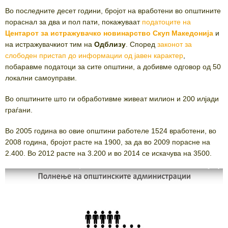
Во последните десет години, бројот на вработени во општините
пораснал за два и пол пати, покажуваат
податоците на
Центарот за истражувачко новинарство Скуп Македонија
и
на истражувачкиот тим на
Одблизу
. Според
законот за
слободен пристап до информации од јавен карактер
,
побаравме податоци за сите општини, а добивме одговор од 50
локални самоуправи.
Во општините што ги обработивме живеат милион и 200 илјади
граѓани.
Во 2005 година во овие општини работеле 1524 вработени, во
2008 година, бројот расте на 1900, за да во 2009 порасне на
2.400. Во 2012 расте на 3.200 и во 2014 се искачува на 3500.