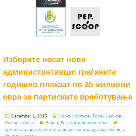
Изборите носат нови
административци: граѓаните
годишно плаќаат по 25 милиони
евра за партиските вработувања
Posted
Author
December 1, 2015
Жарко Настоски, Горан Лефков,
on
Categories
Tags
Љубиша Арсиќ
Видео
,
Документарни филмови
администрација
,
вработени
,
децентрализација
,
македонија
,
општини
,
плати