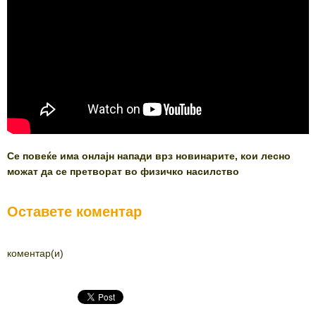
Се повеќе има онлајн напади врз новинарите, кои лесно
можат да се претворат во физичко насилство
Оставете коментар
коментар(и)