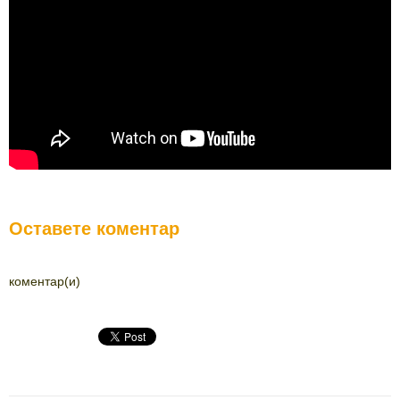
Оставете коментар
коментар(и)