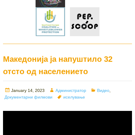
Македонија ја напуштило 32
отсто од населението
Posted
Author
Categories
January 14, 2023
Администратор
Видео
,
on
Tags
Документарни филмови
иселување