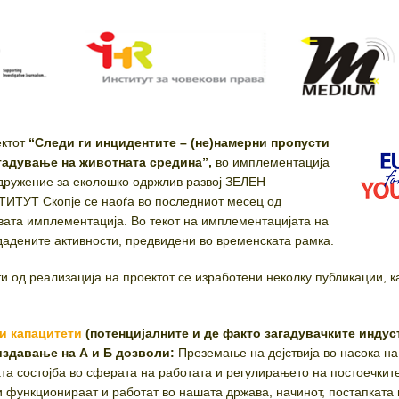
ктот
“Следи ги инцидентите – (не)намерни пропусти
гадување на животната средина”,
во имплементација
дружение за еколошко одржлив развој ЗЕЛЕН
ИТУТ Скопје се наоѓа во последниот месец од
вата имплементација. Во текот на имплементацијата на
дадените активности, предвидени во временската рамка.
и од реализација на проектот се изработени неколку публикации, к
и капацитети
(потенцијалните и де факто загадувачките индус
 издавање на А и Б дозволи:
Преземање на дејствија во насока на
а состојба во сферата на работата и регулирањето на постоечкит
и функционираат и работат во нашата држава, начинот, постапката 