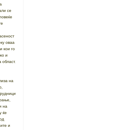
а
али се
 повеќе
те
асеност
еку оваа
и кои го
ко и
 област.
лиза на
р,
 рудници
орање,
и на
у ќе
 од
ните и