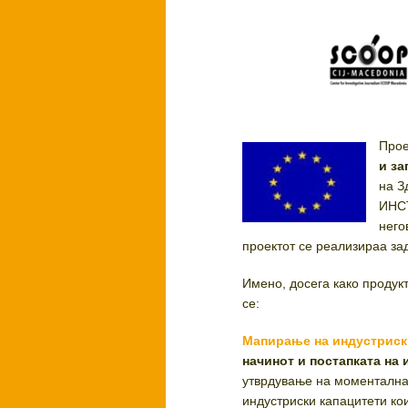
Прое
и за
на З
ИНСТ
него
проектот се реализираа за
Имено, досега како продукт
се:
Мапирање на индустриск
начинот и постапката на
утврдување на моменталнат
индустриски капацитети ко