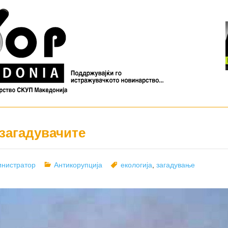
загадувачите
or
Categories
Tags
нистратор
Антикорупција
екологија
,
загадување