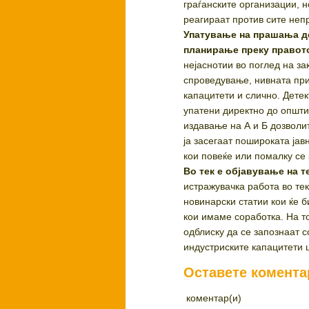
граѓанските организации, н
реагираат против сите непр
Упатување на прашања д
планирање преку правот
нејаснотии во поглед на з
спроведување, нивната пр
капацитети и слично. Дете
упатени директно до општи
издавање на А и Б дозволи
ја засегаат пошироката јав
кои повеќе или помалку се 
Во тек е објавување на т
истражувачка работа во тек
новинарски статии кои ќе 
кои имаме соработка. На то
одблиску да се запознаат с
индустриските капацитети 
Оставете комента
коментар(и)