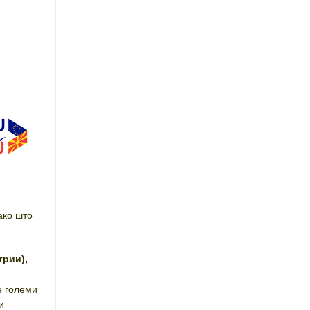
ако што
трии),
е големи
и