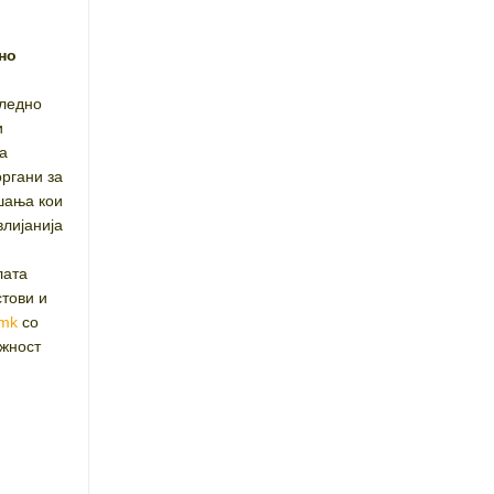
а
но
и
следно
и
а
ргани за
шања кои
влијанија
ата
стови и
.mk
со
ожност