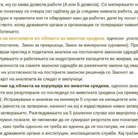
а, кој со каква дозвола работи (А или Б дозвола). Со мапирањето н
и понатаму се отвара пат одблизу да ја следиме нивната работа, д
ури и правилата кои ги обврзуваат како да работат, дали му носат
ството, колку државните органи и организации ги толерираат нивни
ботењето.
а на постапките во областа на животна средина
,
односно усогл
 постапка, Закон за прекршоци, Закон за минерални суровини); Пр
зврши преглед и подетална анализа на постоечките законски одредб
лувањето и работењето на индустриските капацитети во земјава, ка
асеноста на самите законски одредби во различните закони од оваа
 на усогласеноста на постојните законски решенија со Законот за
јот на анализата ќе следат и заклучоци.
учаи од областа на корупција во животна средина
, односно ана
ти кои резултирале со последици по животната средина (на приме
); Истражување и анализа на минимум 5 случаи на капацитети или
 јавноста се затворени, начинот на кој е издејствувано нивно затв
 затворањето. Разгледувањето на 5 различни случаи кои веројатно 
елумно познати, ќе овозможи да се сумираат резултати кои понатам
, како треба односно не треба во иднина да се постапува, не само
и државните органи и институции, инспекциските служби. Кај граѓа