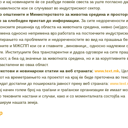
о и кај новинарите ќе се разбуди повеќе свеста за уште погласно д
авилности кои се случуваат во индустрискиот сектор.
о општините и Министерството за животна средина и простор
о за слободен пристап до информации.
За сите недоречености 
аконските решенија од областа на животната средина, нивно (не)до
имена односно непримена врз работата на постоечките индустриск
ктирањето на проблемите и недореченостите во вид на прашања бе
ните и МЖСПП кои се и главните ,,виновници,, односно надлежни о
те. Институциите беа транспарентни и дадоа одговори на сите пра
ност, а беа од значење за животната средина, но и за коруптивните 
застапени во оваа област.
екстови и новинарски статии на веб страната:
www.text.mk
.
Цел
от на времетраењето на проектот на крај ќе биде преточена во тек
бидат достапни до пошироката јавност преку веб страната:
www.text
ј начин голем број на граѓани и граѓански организации ќе имаат м
о тековните настани и случаи, како и со моменталната состојба на
ширум нашата земја.
р