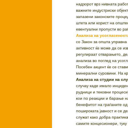
надзорот врз нивната работ
важните индустриски објект
запазени законските процед
штета или корист на опште
евентуални пропусти во ра
Анализа на усогласеност
со Закон за општа управна
активност ќе може да се и
регулираат отварањето, де
анализа во поглед на усогл
Посебен акцент ќе се стави
минерални суровини. На кра
Анализа на студии на сл
случау каде имало инциден
рудници и тековни процеси
кои по реакции и барање на
бенефитот на граѓаните од
пошироката јавност и се д
служат како добра практика
самите концесионери, туку 