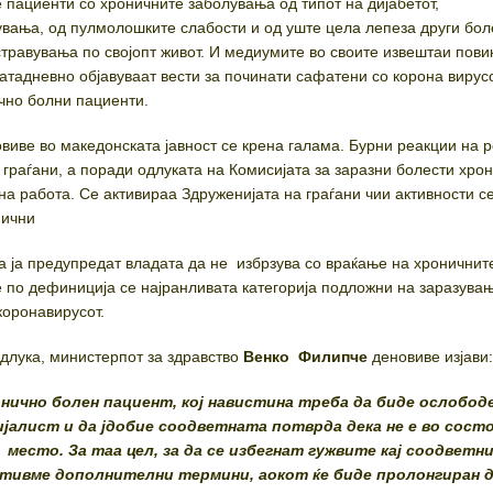
е пациенти со хроничните заболувања од типот на дијабетот,
вања, од пулмолошките слабости и од уште цела лепеза други бол
травувања по својопт живот. И медиумите во своите извештаи пови
катадневно објавуваат вести за починати сафатени со корона вирус
ично болни пациенти.
виве во македонската јавност се крена галама. Бурни реакции на 
 граѓани, а поради одлуката на Комисијата за заразни болести хро
на работа. Се активираа Здруженијата на граѓани чии активности с
нични
да ја предупредат владата да не избрзува со враќање на хроничнит
 по дефиниција се најранливата категорија подложни на заразува
коронавирусот.
длука, министерпот за здравство
Венко Филипче
деновиве изјави
нично болен пациент, кој навистина треба да биде ослобод
ијалист и да јдобие соодветната потврда
дека не е во состо
о место
.
За таа цел, за да се избегнат гужвите кај соодветн
тивме дополнителни термини
, а
окот ќе биде пролонгиран 