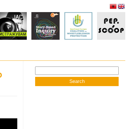
Search
О
for: