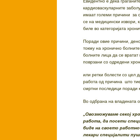
Евидентно е дека граѓанит
кардиоваскуларните заболу
имаат големи причини за с
се на медицински извори, 
биле во категоријата хрон
Поради овие причини, дено
токму на хронично болните
болните лица да се вратат 
поврзани со одредени хро
или ретки болести со цел 
работа од причина што тие
смртни последици поради 
Во одбрана на владината о
„
Овозможуваме секој хро
работа, да посети спец
биде на своето работн
лекари специјалити п
уш