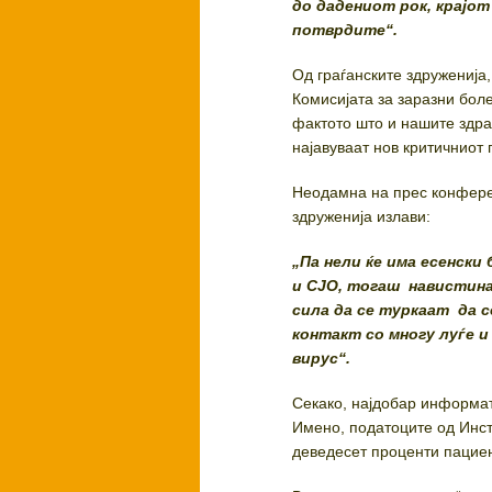
до
дадениот рок, крајот
потврдите
“
.
Од граѓанските здруженија,
Комисијата за заразни боле
фактото што и нашите здра
најавуваат нов критичниот 
Неодамна на прес конфер
здруженија излави:
„Па нели ќе има есенски
и СЈО, тогаш навистина
сила да се туркаат да 
контакт со многу луѓе 
вирус“.
Секако, најдобар информат
Имено, податоците од Инсти
деведесет проценти пацие