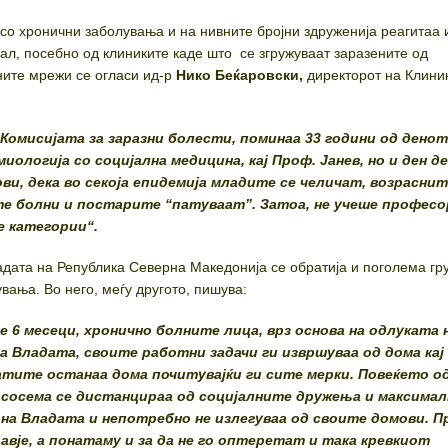
со хронични заболувања и на нивните бројни здруженија реагитаа 
л, посебно од клиниките каде што се згружуваат заразените од
ните мрежи се огласи ид-р
Нико Беќаровски,
директорот на Клини
Комисијата за заразни болести, поминаа 33 години од денот
ологија со социјална медицина, кај Проф. Јанев, но и ден де
и, дека во секоја епидемија младите се челичат, возрасни
те болни и постарите “патуваат”. Затоа, не учеше професо
е категории“.
дата на Република Северна Македонија се обратија и поголема гр
вања. Во него, меѓу другото, пишува:
 6 месеци, хронично болните лица, врз основа на одлуката 
 Владата, своите работни задачи ги извршуваа од дома кај
атите останаа дома почитувајќи ги сите мерки. Повеќето о
 сосема се дистанцираа од социјалните дружења и максимал
на Владата и непотребно не излегуваа од своите домови. П
вје, а понатаму и за да не го оптеретат и така кревкиот