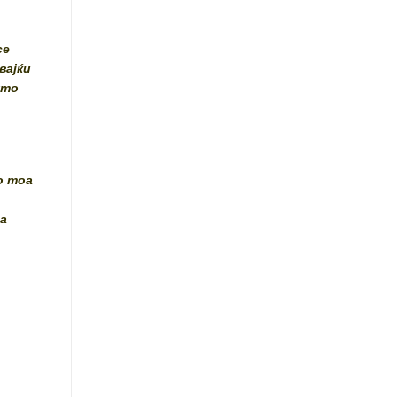
се
вајќи
што
о тоа
оа