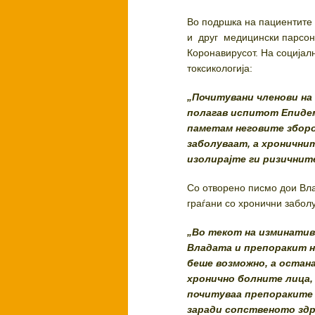
Во подршка на пациентите 
и друг медицински парсона
Коронавирусот. На социјал
токсикологија:
„Почитувани членови на 
полагав испитот Епидеми
паметам неговите зборов
заболуваат, а хронични
изолирајте ги ризичнит
Со отворено писмо дои Вла
граѓани со хронични заболу
„Во текот на изминативе
Владата и препоракит на
беше возможно, а остан
хронично болните лица,
почитуваа препораките 
заради сопственото здра