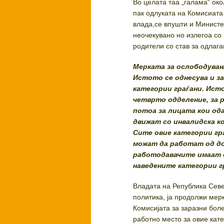
Во целата таа „галама“ око
пак одлуката на Комисиата
влада,се впушти и Министе
неочекувано но излегоа со
родители со став за одлаг
Мерката за ослободувањ
Истото се однесува и з
категории граѓани. Ист
четврто одделение, за 
потоа за лицата кои ода
движат со инвалидска к
Сите овие категории гр
можат да работат од до
работодавачите имаат о
наведените категории г
Владата на Република Севе
политика, ја продолжи мер
Комисијата за заразни бол
работно место за овие кате