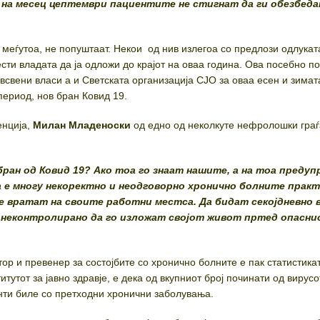
 на месец цептември
пациентите не стигнат да ги обезбед
 меѓутоа, не попуштаат. Некои од нив излегоа со предлози одлукат
сти владата да ја одложи до крајот на оваа година. Ова посебно п
всвени власи а и Светската организација СЈО за оваа есен и зимат
период, нов бран Ковид 19.
енција,
Милан Младеноски
од едно од неколкуте нефролошки граѓ
 бран од Ковид 19? Ако тоа го знаат нашите, а на тоа преду
 е многу некоректно и неодговорно хронично болните практ
се вратат на своите работни местса. Да бидат секојдневно 
и неконтролирано да го изложат својот живот пртед опасн
ор и превенер за состојбите со хронично болните е пак статистика
тутот за јавно здравје, е дека од вкупниот број починати од вирусо
нти биле со претходни хронични заболувања.