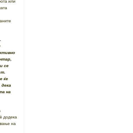
бота или
ката
раните
:
.
и
активно
нтар,
и се
ст.
е ќе
 дека
та на
а
сè додека
ување на