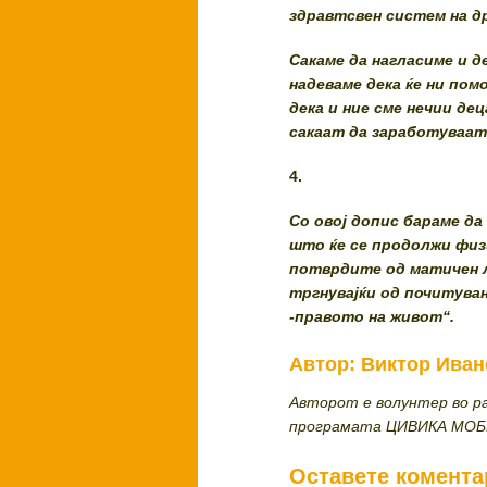
здравтсвен систем на д
Сакаме да нагласиме и д
надеваме дека ќе ни пом
дека и ние сме нечии дец
сакаат да заработуваат 
4.
Со овој допис бараме да
што ќе се продолжи физ
потврдите од матичен л
тргнувајќи од почитува
-правото на живот“.
Автор: Виктор Иван
Авторот е волунтер во р
програмата ЦИВИКА МО
Оставете комента