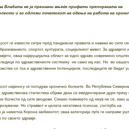
та Владата не ја преиначи вњеќе прифати препораката на
болести и го одложи почетокот на одење на работа на хрони
усот ги измести ситре пред пандемски правила и навики во сите с
бразованието, спортот, културата, социјалниот живот. За здравјето 
авјето, оваа најкруцијална област за едно здраво современо опште
следици по здравствениоте системиу не само кај нас. Но во нашат
омслки со тоа и здравственни потенцијали, последиците ќе бидат у
усот најмногу ги погодува хронично болните. Во Република Северн
 здравственма статистика објави дека се евидентирани дури преку 
и болести од сите виодови. Секако повеќерто од ниув не се, како 
озувачки. Но страввот и целата негативна психоза, состојба на
 ја наметна Корона амбиентот, оваа категорија луѓе ги направи уш
по своето здравје.