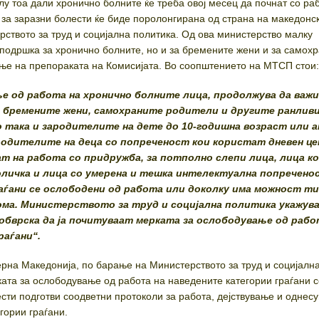
лу тоа дали хронично болните ќе треба овој месец да почнат со ра
 за заразни болести ќе биде поролонгирана од страна на македонс
рството за труд и социјална политика. Од ова министерство малку
 подршка за хронично болните, но и за бремените жени и за самох
ање на препораката на Комисијата. Во соопштението на МТСП стои
е од работа на хронично болните лица, продолжува да важи
а бремените жени, самохраните родители и другите ранлив
о така и зародителите на дете до 10-годишна возраст или 
родителите на деца со попреченост кои користат дневен це
т на работа со придружба, за потполно слепи лица, лица ко
оличка и лица со умерена и тешка интелектуална попречено
аѓани се ослободени од работа или доколку има можност ти
ма. Министерството за труд и социјална политика укажува
бврска да ја почитуваат мерката за ослободување од рабо
раѓани“.
рна Македонија, по барање на Министерството за труд и социјалн
ката за ослободување од работа на наведените категории граѓани 
ести подготви соодветни протоколи за работа, дејствување и однес
гории граѓани.