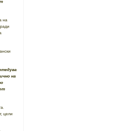
ат
а на
оради
а
ански
пртедува
ично на
во
иот
та.
т, цели