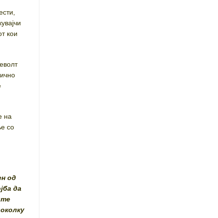
ести,
кувајчи
от кои
револт
нично
е
е на
ње со
:
ен од
јба да
ите
доколку