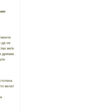
чно
егменти
и да не
ство веѓе
а држава
ште
а
стотина
што велат
те