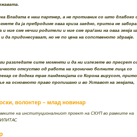
ржавата.
ека Владата е наш партнер, а не противник со што длабоко 
огнете да ја пребродиме оваа криза заедно, притоа не забора
а и ние сме нечии родители и ние сме граѓани на оваа земја 
и да придонесуваат, но не по цена на сопственото здравје.
 ги разгледате сите моменти и да ни излезете во пресрет с
ичкото отсуство од работа на хронично болните лица со
екар се додека трае пандемијата со Корона вирусот, прит
ње на основното право пропишано и во Уставот на земјата,
оски, волонтер – млад новинар
амките на институционалниот проект на СКУП во рамките на
БИЛИТАС
р