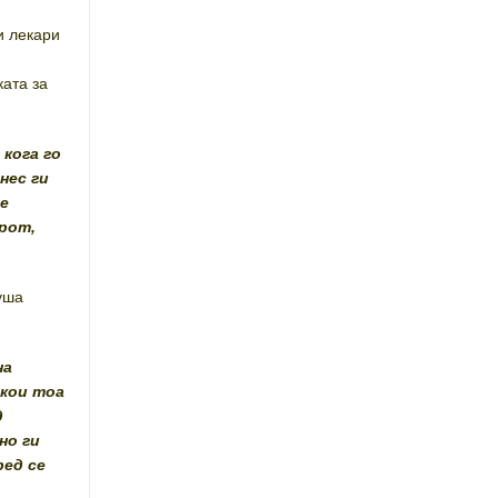
и лекари
ката за
 кога го
нес ги
те
рот,
уша
на
 кои тоа
д
но ги
ред се