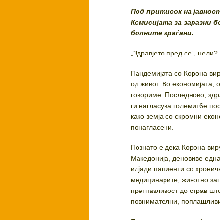
Под притисок на јавнос
Комисијата за заразни 
болните граѓани.
„Здравјето пред се`, нели?
Пандемијата со Корона вир
од живот. Во економијата, о
говориме. Последново, здр
ги нагласува големит6е по
како земја со скромни екон
понагласени.
Познато е дека Корона вир
Македонија, деновиве една
илјади пациенти со хроничн
медицинарите, животно загр
претпазливост до страв што
повнимателни, поплашливи 