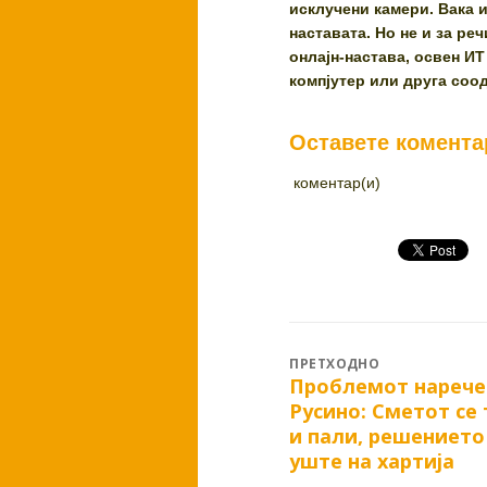
исклучени камери. Вака и
наставата. Но не и за ре
онлајн-настава, освен ИТ
компјутер или друга соо
Оставете комента
коментар(и)
Post
ПРЕТХОДНО
Проблемот нарече
Previous
navigation
Русино: Сметот се 
post:
и пали, решението
уште на хартија