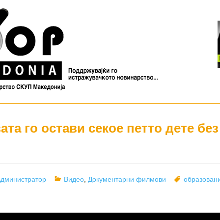
ата го остави секое петто дете без
uthor
Categories
Tags
дминистратор
Видео
,
Документарни филмови
образован