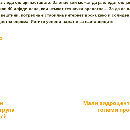
згледа онлајн наставата. За оние кои можат да ја следат онлја
чиси 40 илјади деца, кои немаат технички средства… За да се 
 вештини, потребна е стабилна интернет врска како и солиден
дветна опрема. Истите услови важат и за наставниците.
р
н
Мали хидроцент
Next
трупа
големи пр
post:
 сѐ