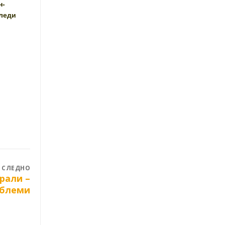
н-
следи
СЛЕДНО
рали –
облеми