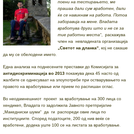
поени на тестирањето, ме
прашаа дали сум вработен, дали
ќе се навикнам на работа. Потоа
заборавија на мене. Владата
вработува други што и не се за
тие работни места“
, раскажува
член на невладината организација
„Светот на дланка“
, кој не сакаше
да му се обелодени името.
Една анализа на поднесените преставки до Комисијата за
антидискриминација во 2013
покажува дека 45 насто од
жалбите се однесуваат на злоупотреби при остварувањето на
правото на вработување или прием по распишан оглас.
Во неодамнешниот проект за вработување на 300 лица со
хендикеп, Владата го задолжила Јавното претпријатие
„Македниски шуми“ да ги распореди овие лица по
институциите. Според податоците, 200 од нив веќе се
вработени, додека уште 100 се на листата за вработување.