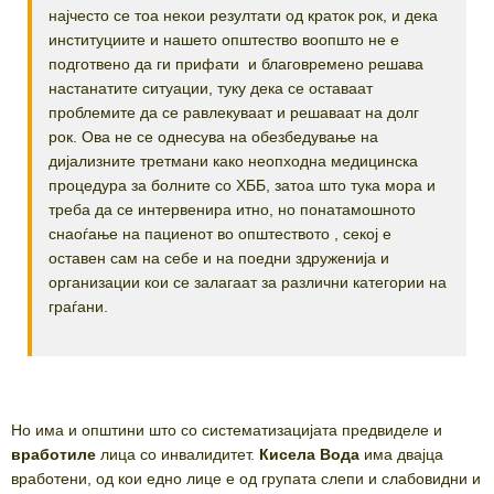
најчесто се тоа некои резултати од краток рок, и дека
институциите и нашето општество воопшто не е
подготвено да ги прифати и благовремено решава
настанатите ситуации, туку дека се оставаат
проблемите да се равлекуваат и решаваат на долг
рок. Ова не се однесува на обезбедување на
дијализните третмани како неопходна медицинска
процедура за болните со ХББ, затоа што тука мора и
треба да се интервенира итно, но понатамошното
снаоѓање на пациенот во општеството , секој е
оставен сам на себе и на поедни здруженија и
организации кои се залагаат за различни категории на
граѓани.
Но има и општини што со систематизацијата предвиделе и
вработиле
лица со инвалидитет.
Кисела Вода
има двајца
вработени, од кои едно лице е од групата слепи и слабовидни и