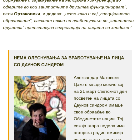
сферите во кои заштитните друштва функционираат“
,
вели
Ортаковски
, и додава:
„исто како и кај „специјалното
образование“, ваквиот начин на вработување во „заштитни
друштва“ претставува сегрегација на лицата со хендикеп“.
НЕМА ОЛЕСНУВАЊА ЗА ВРАБОТУВАЊЕ НА ЛИЦА
СО ДАУНОВ СИНДРОМ
Александар Матовски
Цако е младо момче кој
на 21 март Светскиот ден
посветен на лицата со
Даунов синдром имаше
свое обрааќње во
Обединетите нации. Тој
секоја втора недела има
авторска радио емисија
во која става акцент на