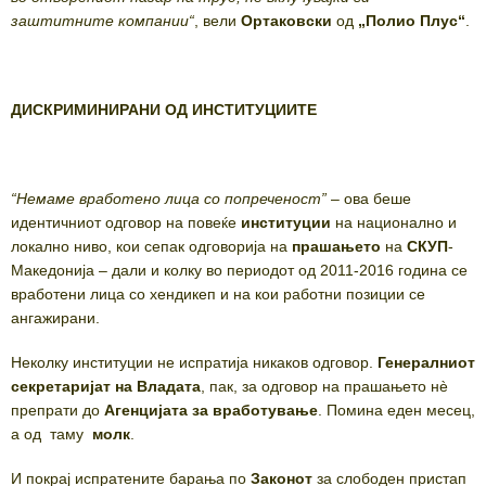
заштитните компании“
, вели
Ортаковски
од
„Полио Плус“
.
ДИСКРИМИНИРАНИ ОД ИНСТИТУЦИИТЕ
“
Немаме вработено лица со попреченост
”
– ова беше
идентичниот одговор на повеќе
институции
на национално и
локално ниво, кои сепак одговорија на
прашањето
на
СКУП
-
Македонија – дали и колку во периодот од 2011-2016 година се
вработени лица со хендикеп и на кои работни позиции се
ангажирани.
Неколку институции не испратија никаков одговор.
Генералниот
секретаријат на Владата
, пак, за одговор на прашањето нè
препрати до
Агенцијата за вработување
. Помина еден месец,
а од таму
молк
.
И покрај испратените барања по
Законот
за слободен пристап