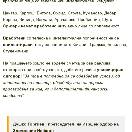
вработено лица со телесен или интелектуален хендикеп.
Центар, Карпош, Битола, Охрид, Струга, Куманово, Дебар,
Берово, Виница, Вевчани, Арачаново, Пробиштип, Шуто
Оризари
немат вработено
ниту едно лице со попреченост.
Вработени
со телесна и интелектуална попреченост
не се
евидентирани
ниту во општините Кочани, Градско, Босилово,
Студеничани.
На прашањето зошто не воделе сметка за ова ранлива
категорија при вработувањето, добивме речиси
унифициран
одговор
:
”
За тоа е потребно да се обезбедат услови, од
адаптација на простор, обезбедување на опрема
прилагодена за нив, но и дополнителни финансиски
средства
”.
Душко Горгиев, претседател на Изршен одбор на
Здружение Нефрон