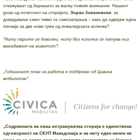
откажуваат од барањето за малку повеќе внимание. Нашиот
јунак од почетокот на сторијата,
Зоран Јовановски
, за
довидување само тивко се самозапраша – како да одвојам една
пензија за две нови гуми од инвалидската количка?
“
Ниту парите се доволни, ниту без количка се патува низ
макадамот на животот
”
!
„Годишниот план за работа е поддржан од Цивика
мобилитас“
.
„Содржината на оваа истражувачка сторија е единствена
одговорност на СКУП Македонија и на ниту еден начин не