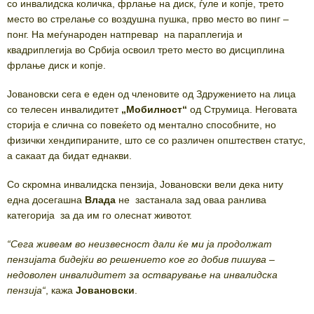
со инвалидска количка, фрлање на диск, ѓуле и копје, трето
место во стрелање со воздушна пушка, прво место во пинг –
понг. На меѓународен натпревар на параплегија и
квадриплегија во Србија освоил трето место во дисциплина
фрлање диск и копје.
Јовановски сега е еден од членовите од Здружението на лица
со телесен инвалидитет
„Мобилност“
од Струмица. Неговата
сторија е слична со повеќето од ментално способните, но
физички хендипираните, што се со различен општествен статус,
а сакаат да бидат еднакви.
Со скромна инвалидска пензија, Јовановски вели дека ниту
една досегашна
Влада
не застанала зад оваа ранлива
категорија за да им го олеснат животот.
“
Сега живеам во неизвесност дали ќе ми ја продолжат
пензијата бидејќи во решението кое го добив пишува –
недоволен инвалидитет за остварување на инвалидска
пензија“
, кажа
Јовановски
.