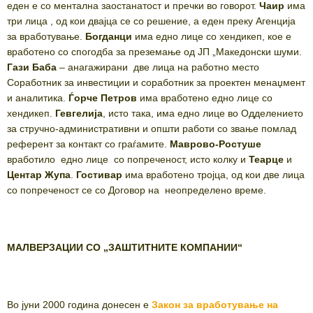
еден е со ментална заостанатост и пречки во говорот.
Чаир
има
три лица , од кои двајца се со решение, а еден преку Агенција
за вработување.
Богданци
има едно лице со хендикеп, кое е
вработено со спогодба за преземање од ЈП „Македонски шуми.
Гази Баба
– анагажирани две лица на работно место
Соработник за инвестиции и соработник за проектен менаџмент
и аналитика.
Ѓорче Петров
има вработено едно лице со
хендикеп.
Гевгелија
, исто така, има едно лице во Одделението
за стручно-административни и општи работи со звање помлад
референт за контакт со граѓамите.
Маврово-Ростуше
вработило едно лице со попреченост, исто колку и
Теарце
и
Центар Жупа
.
Гостивар
има вработено тројца, од кои две лица
со попреченост се со Договор на неопределено време.
МАЛВЕРЗАЦИИ СО „ЗАШТИТНИТЕ КОМПАНИИ“
Во јуни 2000 година донесен е
Закон за вработување
на