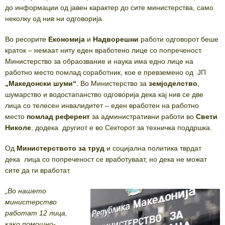
до информации од јавен карактер до сите министерства, само
неколку од нив ни одговорија.
Во ресорите
Економија
и
Надворешни
работи одгoворот беше
краток – немаат ниту еден вработено лице со попреченост.
Министерство за обраозвание и наука има едно лице на
работно место помлад соработник, кое е превземено од ЈП
„Македонски шуми“
. Во Министерство за
земјоделство
,
шумарство и водостапанство одговорија дека кај нив се две
лица со телесен инвалидитет – еден вработен на работно
место
помлад референт
за административни работи во
Свети
Николе
, додека другиот е во Секторот за техничка поддршка.
Од
Министерството за труд
и социјална политика тврдат
дека лица со попреченост се вработуваат, но дека не можат
сите да ги вработат.
„Во нашето
министерство
работат 12 лица,
како помошно-