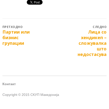
Post
ПРЕТХОДНО
СЛЕДНО
Партии или
Лица со
Previous
Next
navigation
бизнис
хендикеп –
post:
post:
групации
сложувалка
што
недостасува
Контакт
Copyright © 2015 СКУП Македонија