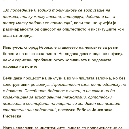
„Во последниве 6 години толку многу се зборуваше на
темава, толку многу анкети, интервјуа, дебати и сл., а
толку малку работи се променија“
, вели таа, не криејќи ја
разочараноста
од односот на општеството и институциите кон
оваа категорија.
Исклучок
, според Ребека, е ставањето на лековите за ретки
болести на позитивна листа. Но додава дека и овде се појавија
некои сериозни проблеми околу количината и редовната
набавка на истите.
Вели дека процесот на инклузија во училиштата започна, но без
конструктивни решенија.
„Пристапност има, но ни оддалеку не
е доволно. Посебниот додаток е очаен, а не сакам ни да
коментирам за асистивните технологии, ортопедски
помагала и состојбата на лицата со хендикеп кои немаат
старатели или родители“
, посочува
Ребека Јанковска
Ристеска
.
Иако невидливи за институциите, лицата со попреченост не се