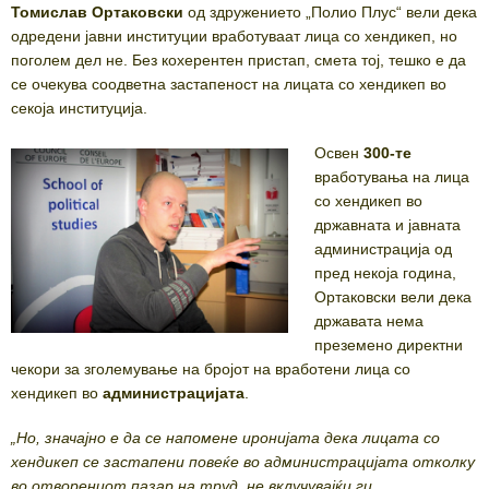
Томислав Ортаковски
од здружението „Полио Плус“ вели дека
одредени јавни институции вработуваат лица со хендикеп, но
погoлем дел не. Без кохерентен пристап, смета тој, тешко е да
се очекува соодветна застапеност на лицата со хендикеп во
секоја институција.
Освен
300-те
вработувања на лица
со хендикеп во
државната и јавната
администрација од
пред некоја година,
Ортаковски вели дека
државата нема
преземено директни
чекори за зголемување на бројот на вработени лица со
хендикеп во
администрацијата
.
„Но, значајно е да се напомене иронијата дека лицата со
хендикеп се застапени повеќе во администрацијата отколку
во отворениот пазар на труд, не вклучувајќи ги