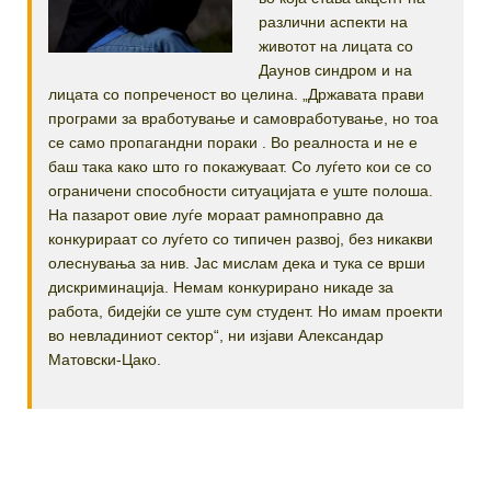
различни аспекти на
животот на лицата со
Даунов синдром и на
лицата со попреченост во целина. „Државата прави
програми за вработување и самовработување, но тоа
се само пропагандни пораки . Во реалноста и не е
баш така како што го покажуваат. Со луѓето кои се со
ограничени способности ситуацијата е уште полоша.
На пазарот овие луѓе мораат рамноправно да
конкурираат со луѓето со типичен развој, без никакви
олеснувања за нив. Јас мислам дека и тука се врши
дискриминација. Немам конкурирано никаде за
работа, бидејќи се уште сум студент. Но имам проекти
во невладиниот сектор“, ни изјави Александар
Матовски-Цако.