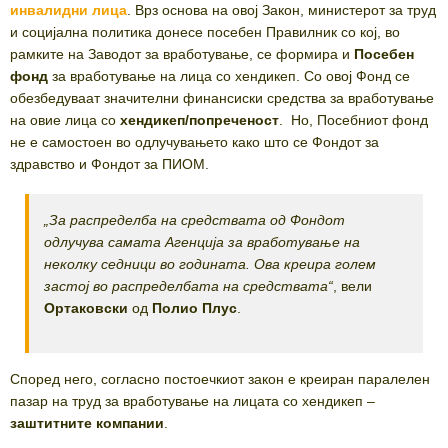
инвалидни лица
. Врз основа на овој Закон, министерот за труд
и социјална политика донесе посебен Правилник со кој, во
рамките на Заводот за вработување, се формира и
Посебен
фонд
за вработување на лица со хендикеп. Со овој Фонд се
обезбедуваат значителни финансиски средства за вработување
на овие лица со
хендикеп/попреченост
. Но, Посебниот фонд
не е самостоен во одлучувањето како што се Фондот за
здравство и Фондот за ПИОМ.
„За распределба на средствата од Фондот
одлучува самата Агенција за вработување на
неколку седници во годината. Ова креира голем
застој во распределбата на средствата“
, вели
Ортаковски
од
Полио Плус
.
Според него, согласно постоечкиот закон е креиран паралелен
пазар на труд за вработување на лицата со хендикеп –
заштитните компании
.