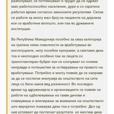
разболуваат, се поттикнуваат и трудат да се одржат
како работоспособно население, дури и со скратено
работно време согласно законските регулативи. Сепак
се работи за многу мал број на пациенти на дијализа
кои се вработени воопшто, или пак во државните
институции.
Во Република Македонија посебно за оваа категорија
на граѓани нема поволности за вработување во
институциите, ниту посебни програми, а сметаме дека
тоа е неопходно особено пак за лицата со
трансплантиран бубрег кои се соочуваат со големи
неправди и потешкотии за остварување на правото на
вработување. Потребно е многу повеќе да се направи
за да се постигне инклузија во општеството на сите
лица со било каков вид различност. Во последно
време од здруженијата и организациите се повеќе се
работи на одбележување на такви денови и
повикување и апелирање за внимание на општеството
што веројатно покажува дека тоа е потребно. Дел од
нив успеваат да постигнат резултати, но мислам дека