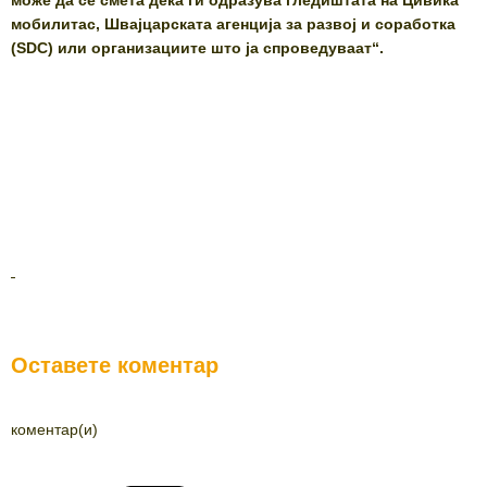
може да се смета дека ги одразува гледиштата на Цивика
мобилитас, Швајцарската агенција за развој и соработка
(SDC) или организациите што ја спроведуваат“.
Оставете коментар
коментар(и)