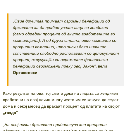
„Овие друштва примаат огромни бенефиции од
државата за да вработуваат лица со хендикеп
(само одреден процент од вкупно вработените во
компанијата). А од друга страна, овие компании се
профитни компании, што значи дека нивните
сопственици слободно располагаат со целокупниот
профит, вклучувајќи ги огромните финансиски
бенефиции овозможени преку овој Закон“
, вели
Ортаковски
.
Како резултат на ова, тој смета дека на лицата со хендикеп
вработени на овој начин многу често им се кажува да седат
дома и секој месец да враќаат процент од платата на својот
„газда“
.
„На овој начин државата придонесува кон креирање,
одржување и зајакнување на нелојална конкуренција во