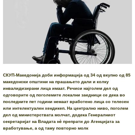
СКУП-Македонија доби информација од 34 од вкупно од 85
македонски општини на прашањето дали и колку
инвалидизирани лица имаат. Речиси најголем дел од
одговорите од поголемите локални заедници се дека во
последните пет години немаат вработено лица со телесен
или интелектуален хендикеп. На централно ниво, поголем
дел од министерствата молчат, додека Генералниот
секретаријат на Владата нè препрати до Агенцијата за
вработување, а од таму повторно молк