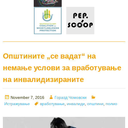
Општините „се вадат“ на
немање услови за вработување
на инвалидизираните
Posted
Author
Categories
November 7, 2016
Горазд Чомовски
on
Tags
Истражување
вработување
,
инвалиди
,
општини
,
полио