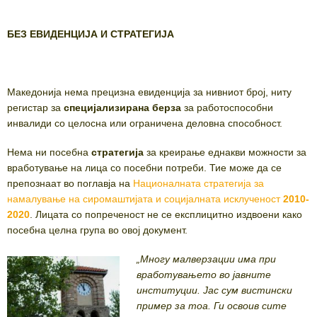
БЕЗ ЕВИДЕНЦИЈА И СТРАТЕГИЈА
Македонија нема прецизна евиденција за нивниот број, ниту
регистар за
специјализирана берза
за работоспособни
инвалиди со целосна или ограничена деловна способност.
Нема ни посебна
стратегија
за креирање еднакви можности за
вработување на лица со посебни потреби. Тие може да се
препознаат во поглавја на
Националната стратегија за
намалување на сиромаштијата и социјалната исклученост
2010-
2020
. Лицата со попреченост не се експлицитно издвоени како
посебна целна група во овој документ.
„Многу малверзации има при
вработувањето во јавните
институции. Јас сум вистински
пример за тоа. Ги освоив сите