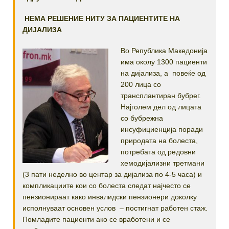
НЕМА РЕШЕНИЕ НИТУ ЗА ПАЦИЕНТИТЕ НА
ДИЈАЛИЗА
Во Република Македонија
има околу 1300 пациенти
на дијализа, а повеќе од
200 лица со
трансплантиран бубрег.
Најголем дел од лицата
со бубрежна
инсуфициенција поради
природата на болеста,
потребата од редовни
хемодијализни третмани
(3 пати неделно во центар за дијализа по 4-5 часа) и
компликациите кои со болеста следат најчесто се
пензионираат како инвалидски пензионери доколку
исполнуваат основен услов – постигнат работен стаж.
Помладите пациенти ако се вработени и се