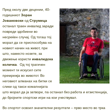
Пред околу две децении, 40-
годишниот
Зоран
Јовановски
од
Струмица
останал траен инвалид заради
повреди здобиени во
несреќен случај. Од тогаш тој
морал да се приспособува на
новиот начин на живот, при
што, наместо нозете, за
движење користи
инвалидска
количка
. Од тој трагичен
момент ги искусил сите
премрежја во животот. Во
неговиот алманах на битки се
слики од такси комапнијата
што морал да ја затвори, па останал без работа и егзистенција,
до бројните спортски игри на кои учествувал.
Во спортот освоил значителни резултати – прво место во трка