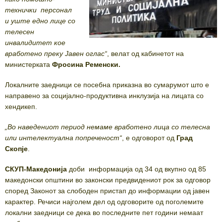
технички персонал
и уште едно лице со
телесен
инвалидитет кое
вработено преку Јавен оглас“
, велат од кабинетот на
министерката
Фросина Ременски.
Локалните заедници се посебна приказна во сумарумот што е
направено за социјално-продуктивна инклузија на лицата со
хендикеп.
„Во наведениот период немаме вработено лица со телесна
или интелектуална попреченост“
, е одговорот од
Град
Скопје
.
СКУП-Македонија
доби информација од 34 од вкупно од 85
македонски општини во законски предвидениот рок за одговор
според Законот за слободен пристап до информации од јавен
карактер. Речиси најголем дел од одговорите од поголемите
локални заедници се дека во последните пет години немаат