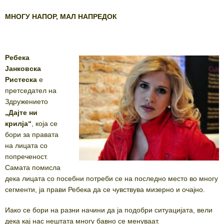
МНОГУ НАПОР, МАЛ НАПРЕДОК
Ребека
Јанковска
Ристеска
е
претседател на
Здружението
„Дајте ни
крилја“
, која се
бори за правата
на лицата со
попреченост.
Самата помисла
дека лицата со посебни потреби се на последно место во многу
сегменти, ја прави Ребека да се чувствува мизерно и очајно.
Иако се бори на разни начини да ја подобри ситуацијата, вели
дека кај нас нештата многу бавно се менуваат.