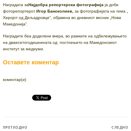
Наградата за
Најдобра репортерска фотографија
ја доби
фоторепортерот
Игор Бансколиев
,
за фотографијата на тема „
Херојот од Дељадровце“, објавена во дневниот весник „Нова
Македонија“.
Наградите беа доделени вчера, во рамките на одбележувањето
на дваесетогодишнината од постоењето на Македонскиот
институт за медиуми.
Оставете коментар
коментар(и)
Post
ПРЕТХОДНО
СЛЕДНО