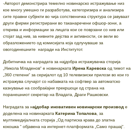
-Авторот демонстрира темелно новинарско истражување низ
кое многу умешно ги разработува, категоризира и анализира
сите правни субјекти во чија сопственичка структура се јавуваат
други фирми регистрирани во таканаречени офшор-зони, а
открива и информации за лицата кои се поврзани со нив или
стојат зад нив, за нивните дејства и активности, се вели во
образложението од комисијата која одлучуваше за
овогодинешните награди на Институтот.
Добитничка на наградата за најдобра истражувачка сторија
„Никола Младенов“ е новинарката
Ирена Каревска
од тимот на
„360 степени“ за серијалот од 10 телевизиски прилози во кои го
истражува случајот со набавката на софтвер за автоматско
казнување на сообраќајни прекршоци од страна на
поранешниот секретар на Владата, Драги Рашковски.
Наградата за н
ајдобар иновативен новинарски производ
е
доделена на новинарката
Катерина Топалова
, за
мултимедијалната сторија „Од партиска крава до златна
кокошка “ објавена на интернет-платформата „Само прашај“.