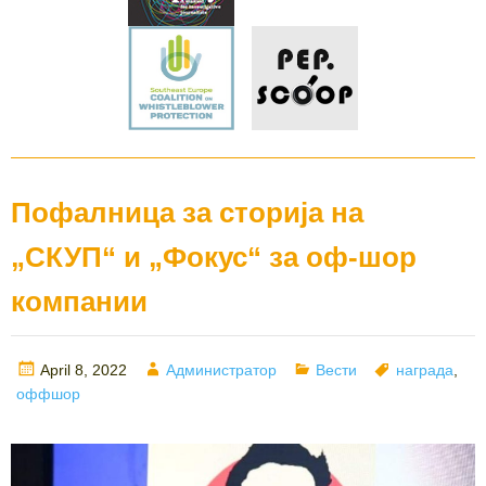
Пофалница за сторија на
„СКУП“ и „Фокус“ за оф-шор
компании
Posted
Author
Categories
Tags
April 8, 2022
Администратор
Вести
награда
,
on
оффшор