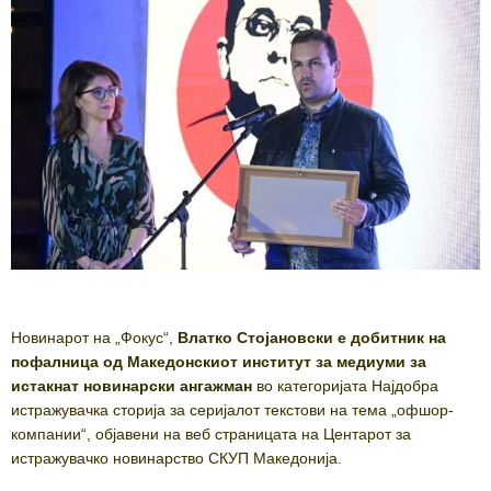
Новинарот на „Фокус“,
Влатко Стојановски е добитник на
пофалница од Македонскиот институт за медиуми за
истакнат новинарски ангажман
во категоријата Најдобра
истражувачка сторија за серијалот текстови на тема „офшор-
компании“, објавени на веб страницата на Центарот за
истражувачко новинарство СКУП Македонија.