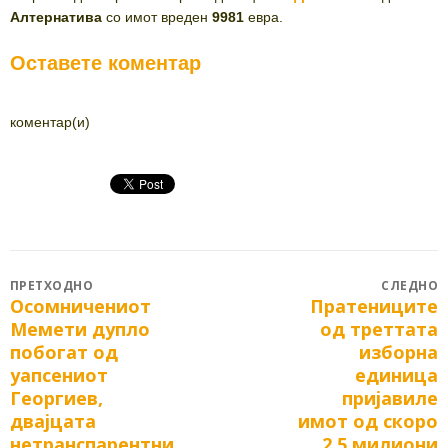
Алтернатива
со имот вреден
9981
евра.
Оставете коментар
коментар(и)
Post
ПРЕТХОДНО
СЛЕДНО
Осомничениот
Пратениците
Previous
Next
navigation
Мемети дупло
од треттата
post:
post:
побогат од
изборна
уапсениот
единица
Георгиев,
пријавиле
двајцата
имот од скоро
нетранспарентни
2.5 милиони