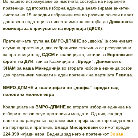
Во нашето истражување за имотната состојба на избраните
пратеници од втората изборна единица анализираме анкетни
листови на 15 народни избраници кои по разични основи имаат
доставено податоци за нивната имотна состојба до
Државната
комисија за спречување на корупција (ДКСК)
.
Пратеничката група
на ВМРО-ДПМНЕ
во „двојка“ ја сочинуваат
осумина пратеници, две собраниски столчиња се резервирани
за пратениците од
СДСМ
и коалицијата, четири за
Европскиот
фронт на ДУИ
, три за Коалицијата
„Вреди“
,
Движењето
ЗНАМ за наша Македонија
во втората изборна единица освои
два пратенички мандати и еден пратеник на партијата
Левица.
ВМРО-ДПМНЕ и коалицијата во „двојка“ вредат над
половина милион евра
Коалицијата на
ВМРО-ДПМНЕ
во втората изборна единица на
изборите освои осум пратенички мандати. Од нив, според
нашето истражување најголем имот пријавил потпретседателот
на партијата и пратеник,
Владо Мисајловски
со имот вреден
224.390
илјади евра. Веднаш зад него е пратеникот
Зоран