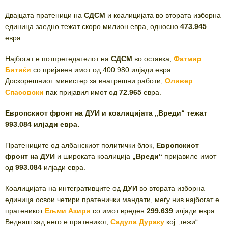
Двајцата пратеници на
СДСМ
и коалицијата во втората изборна
единица заедно тежат скоро милион евра, односно
473.945
евра.
Најбогат е потпретедателот на
СДСМ
во оставка,
Фатмир
Битиќи
со пријавен имот од 400.980 илјади евра.
Доскорешниот министер за внатрешни работи,
Оливер
Спасовски
пак пријавил имот од
72.965
евра.
Европскиот фронт на ДУИ и коалицијата „Вреди“ тежат
993.084 илјади евра.
Пратениците од албанскиот политички блок,
Европскиот
фронт на ДУИ
и широката коалиција
„Вреди“
пријавиле имот
од
993.084
илјади евра.
Коалицијата на интегративците од
ДУИ
во втората изборна
единица освои четири пратенички мандати, меѓу нив најбогат е
пратеникот
Ељми Азири
со имот вреден
299.639
илјади евра.
Веднаш зад него е пратеникот,
Садула Дураку
кој „тежи“