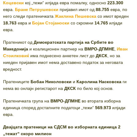
Коцевски
кој „тежи“ илјада евра помалку, односно
223.300
евра.
Бране Петрушевски
пријавил имот од
88.755
евра, по
него следи пратеничката
Жаклина Пешевска
со имот вреден
18.763
евра и
Бојан Стојаноски
со скромни
14.765
илјади
евра.
Пратеникот од
Демократската партија на Србите во
Македонија
и коалиционен партнер на
ВМРО-ДПМНЕ
,
Иван
Стоилковиќ
има поднесено анкетен лист до
ДКСК
, но за
ниеден пријавен имот нема доставено податок за неговата
вредност.
Пратениците
Бобан Николовски
и
Каролина Насковска
ги
нема во онлајн регистарот на
ДКСК
по било кој основ.
Пратеничката група на
ВМРО-ДПМНЕ
во втората изборна
единица според достапните податоци „тежи“
569.973
илјади
евра.
Двајцата пратеници на СДСМ во изборната единица 2
„тежат“ скоро милион