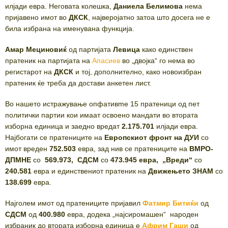
илјади евра. Неговата колешка,
Даниела Белимова
нема
пријавено имот во
ДКСК
, најверојатно затоа што досега не е
била избрана на именувана функција.
Амар Мециновиќ
од партијата
Левица
како единствен
пратеник на партијата на
Апасиев
во „двојка“ го нема во
регистарот на
ДКСК
и тој, дополнително, како новоизбран
пратеник ќе треба да достави анкетен лист.
Во нашето истражување опфативmе 15 пратеници од пет
политички партии кои имаат освоено мандати во втората
изборна единица и заедно вредат
2.175.701
илјади евра.
Најбогати се пратениците на
Европскиот фронт на ДУИ
со
имот вреден
752.503
евра, зад нив се пратениците на
ВМРО-
ДПМНЕ
со
569.973, СДСМ
со
473.945 евра, „Вреди“
со
240.581
евра и единствениот пратеник на
Движењето
ЗНАМ
со
138.699
евра.
Најголем имот од пратениците пријавил
Фатмир Битиќи
од
СДСМ
од
400.980
евра, додека „најсиромашен“ народен
избраник до втората изборна единица е
Африм Гаши
од