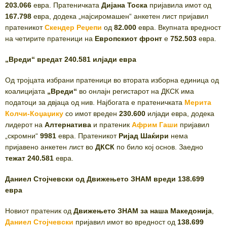
203.066
евра. Пратеничката
Дијана Тоска
пријавила имот од
167.798
евра, додека „најсиромашен“ анкетен лист пријавил
пратеникот
Скендер Реџепи
од
82.000
евра. Вкупната вредност
на четирите пратеници на
Европскиот фронт
е
752.503
евра.
„Вреди“ вредат 240.581 илјади евра
Од тројцата избрани пратеници во втората изборна единица од
коалицијата
„Вреди“
во онлајн регистарот на ДКСК има
податоци за двјаца од нив. Најбогата е пратеничката
Мерита
Колчи-Коџаџику
со имот вреден
230.600
илјади евра, додека
лидерот на
Алтернатива
и пратеник
Африм Гаши
пријавил
„скромни“
9981
евра. Пратеникот
Ријад Шаќири
нема
пријавено анкетен лист во
ДКСК
по било кој основ. Заедно
тежат 240.581
евра.
Даниел Стојчевски од Движењето ЗНАМ вреди 138.699
евра
Новиот пратеник од
Движењето ЗНАМ за наша Македонија
,
Даниел Стојчевски
пријавил имот во вредност од
138.699