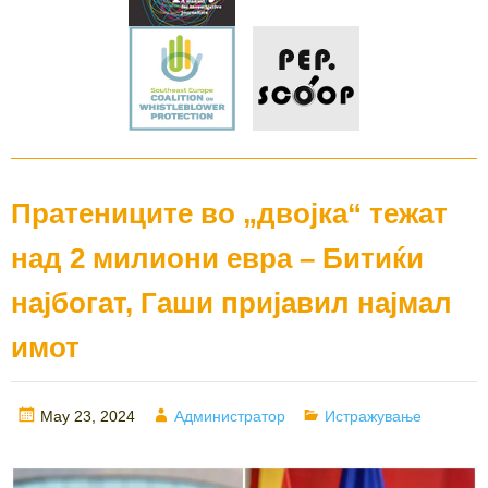
Пратениците во „двојка“ тежат
над 2 милиони евра – Битиќи
најбогат, Гаши пријавил најмал
имот
Posted
Author
Categories
May 23, 2024
Администратор
Истражување
on