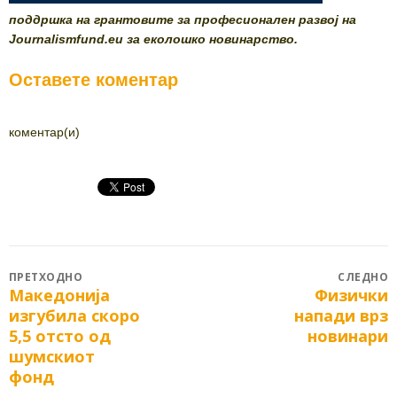
поддршка на грантовите за професионален развој на
Journalismfund.eu за еколошко новинарство.
Оставете коментар
коментар(и)
Post
ПРЕТХОДНО
СЛЕДНО
Mакедонија
Физички
Previous
Next
navigation
изгубила скоро
напади врз
post:
post:
5,5 отсто од
новинари
шумскиот
фонд