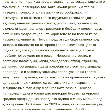
нафта, јаглен и да има префрлување на гас секаде каде што е
тоа можно“, потенцира таа. Како можни решенија таа ги
наведува: контролата на емисиите во сообраќајот и
исклучување на возила кои со издувните гасови влијаат на
надминување на граничните вредности, чист, организиран,
еколошки јавен транспорт, развиени и безбедни велосипедски
патеки низ градовите, со што користењето на возила ќе се
намали на минимум. Потоа, предлага да биде ставено под
контрола палењето на отворено кое го имаме низ целата
година, но доаѓа до израз во пролетните месеци и тоа е
проблем кој се уште не е решен. Непознати сторители
постојано палат гуми, кабли, земјоделски отпад, стрништа,
депонии. Таа додава и дека потребни се стриктни стандарди
при градење и зазеленување или поплочување на голите
запуштени површини, како и контрола на прашината која доаѓа
од градежни активности, од запуштени голи површини на
земјиште има голем удел вон грејната сезона. Пешева
нагласува и дека е жално што повторно буџетот за животна
средина предвиден за наредната година е многу мал и е под
еден процент. Во буџетот за 2023 година, како што нагласува,
нема предвидени средства за „темпираната бомба на