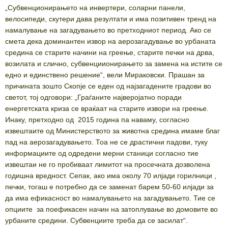
„Субвенционирањето на инвертери, соларни панели,
велосипеди, скутери дава резултати и има позитивен тренд на
намалување на загадувањето во претходниот период. Ако се
смета дека доминантен извор на аерозагадување во урбаната
средина се старите начини на греење, старите печки на дрва,
возилата и слично, субвенциионирањето за замена на истите се
едно и единствено решение“, вели Мираковски. Прашан за
причината зошто Скопје се еден од најзагадените градови во
светот, тој одговори: „Граѓаните најверојатно поради
енергетската криза се враќаат на старите извори на греење.
Инаку, претходно од 2015 година па наваму, согласно
извештаите од Министерството за животна средина имаме благ
пад на аерозагадувањето. Тоа не се драстични падови, туку
информациите од одредени мерни станици согласно тие
извештаи не го пробиваат лимитот на просечната дозволена
годишна вредност. Сепак, ако има околу 70 илјади горилници ,
печки, тогаш е потребно да се заменат барем 50-60 илјади за
да има ефикасност во намалувањето на загадувањето. Тие се
опциите за поефикасен начин на затоплување во домовите во
урбаните средини. Субвенциите треба да се засилат“.