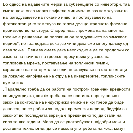
Во однос на најавените мерки за субвенциите со инвертори, таа
смета дека оваа мерка влијаела минимално врз намалувањето
на загадувањето на локално ниво, а поставувањето на
фотоволтаици го заменува во голем дел централното фосилно
производство на струја. Според неа, „промена на начинот на
греење е решавање на половина од загадувањето во зимскиот
период“, но таа додава дека „се чини дека сме многу далеку од
оваа точка“. Пешева смета дека неопходно е да се продолжи со
замена на начинот на греењ
е
, преку приклучување на
топловодна мрежа, поставување на топлински пумпи,
користење на геотермални води, поставување на фотоволтаци
за локално напојување на струја на инвертерите, топлинските
пумпи и сл.
„Паралелно треба да се работи на построги гранични вредности
во индустријата, кои ќе треба да се постигнат преку новиот
закон за контрола на индустриски емисии и кој треба да биде
донесен, но се работи за подолг временски период, бидејќи со
законот во последната верзија е предвидено тој да стапи на
сила за две години. Мора да се употребуваат најдобри можни
достапни технологии, да се намали употребата на кокс, мазут,