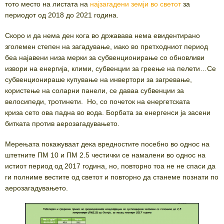
тото место на листата на
најзагадени земји во светот
за
периодот од 2018 до 2021 година.
Скоро и да нема ден кога во државава нема евидентирано
зголемен степен на загадување, иако во претходниот период
беа најавени низа мерки за субвенционирање со обновливи
извори на енергија, клими, субвенции за греење на пелети…Се
субвенционираше купување на инвертори за загревање,
користење на соларни панели, се даваа субвенции за
велосипеди, тротинети. Но, со почеток на енергетската
криза сето ова падна во вода. Борбата за енергенси ја засени
битката против аерозагадувањето.
Мерењата покажуваат дека вредностите посебно во однос на
штетните ПМ 10 и ПМ 2.5 честички се намалени во однос на
истиот период од 2017 година, но, повторно тоа не не спаси да
ги полниме вестите од светот и повторно да станеме познати по
аерозагадувањето.