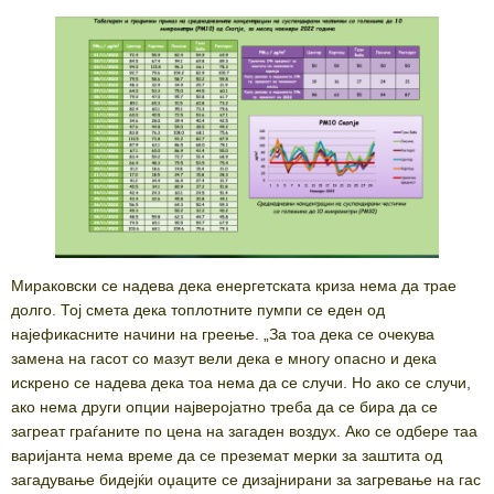
Мираковски се надева дека енергетската криза нема да трае
долго. Тој смета дека топлотните пумпи се еден од
најефикасните начини на греење. „За тоа дека се очекува
замена на гасот со мазут вели дека е многу опасно и дека
искрено се надева дека тоа нема да се случи. Но ако се случи,
ако нема други опции најверојатно треба да се бира да се
загреат граѓаните по цена на загаден воздух. Ако се одбере таа
варијанта нема време да се преземат мерки за заштита од
загадување бидејќи оџаците се дизајнирани за загревање на гас