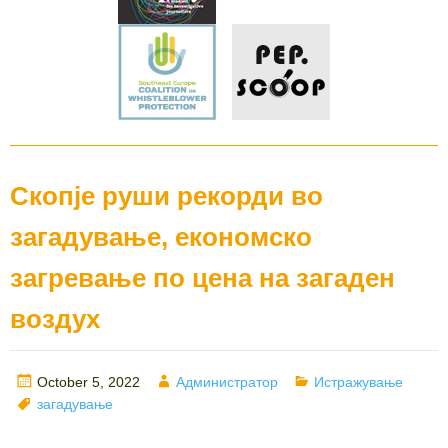
Скопје руши рекорди во
загадување, економско
загревање по цена на загаден
воздух
Posted
Author
Categories
October 5, 2022
Администратор
Истражување
on
Tags
загадување