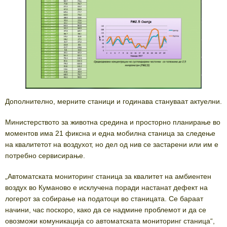
Дополнително, мерните станици и годинава стануваат актуелни.
Министерството за животна средина и просторно планирање во
моментов има 21 фиксна и една мобилна станица за следење
на квалитетот на воздухот, но дел од нив се застарени или им е
потребно сервисирање.
„Автоматската мониторинг станица за квалитет на амбиентен
воздух во Куманово е исклучена поради настанат дефект на
логерот за собирање на податоци во станицата. Се бараат
начини, час поскоро, како да се надмине проблемот и да се
овозможи комуникација со автоматската мониторинг станица“,