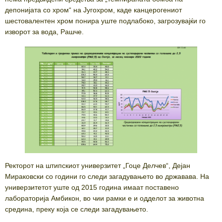
депонијата со хром“ на Југохром, каде канцерогениот
шестовалентен хром понира уште подлабоко, загрозувајќи го
изворот за вода, Рашче.
Ректорот на штипскиот универзитет „Гоце Делчев“, Дејан
Мираковски со години го следи загадувањето во државава. На
универзитетот уште од 2015 година имаат поставено
лабораторија Амбикон, во чии рамки е и одделот за животна
средина, преку која се следи загадувањето.