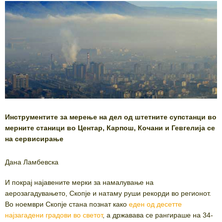
Инструментите за мерење на дел од штетните супстанци во
мерните станици во Центар, Карпош, Кочани и Гевгелија се
на сервисирање
Дана Ламбевска
И покрај најавените мерки за намалување на
аерозагадувањето, Скопје и натаму руши рекорди во регионот.
Во ноември Скопје стана познат како
еден од десетте
најзагадени градови во светот
, а државава се рангираше на 34-