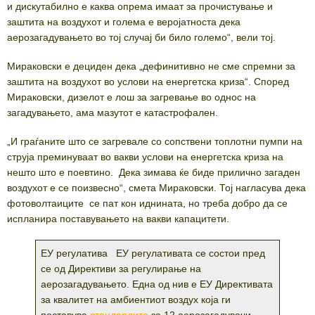
и дискутабилно е каква опрема имаат за прочистување и
заштита на воздухот и голема е веројатноста дека
аерозагадувањето во тој случај би било големо“, вели тој.
Мираковски е дециден дека „дефинитивно не сме спремни за
заштита на воздухот во услови на енергетска криза“. Според
Мираковски, дизелот е лош за загревање во однос на
загадувањето, ама мазутот е катастрофален.
„И граѓаните што се загревале со сопствени топлотни пумпи на
струја преминуваат во вакви услови на енергетска криза на
нешто што е поевтино. Дека зимава ќе биде прилично загаден
воздухот е се поизвесно“, смета Мираковски. Тој нагласува дека
фотоволтаиците се пат кон иднината, но треба добро да се
испланира поставувањето на вакви капацитети.
ЕУ регулатива ЕУ регулативата се состои пред
се од Директиви за регулирање на
аерозагадувањето. Една од нив е ЕУ Директивата
за квалитет на амбиентиот воздух која ги