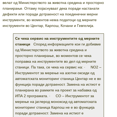
велат од Министерството за животна средина и просторно
планирање. Оттаму појаснуваат дека поради настанати
дефекти или поради дотраеност на поединечни мерни
инструменти, во моментов нема податоци од мерните
инструменти во Центар, Карпош, Кочани и Гевгелија.
Се чека сервис на инструментите од мерните
станици
Според информациите кои ги добивме
од Министерството за животна средина и
просторно планирање, во моментов се чека
поправка на инструментите во дел од мерните
станици. Па така, се чека на сервис на: · NO2 –
Инструментот за мерење на азотни оксиди од
автоматската мониторинг станица Центар не е во
функција поради дотраеност. Замена на истиот е
планирана во рамките на проект за набавка од
ИПА 2 програмата. · CO – Инструментот за
мерење на јаглерод моноксид од автоматската
мониторинг станица Карпош не е во функција
поради дотраеност. Замена на истиот е