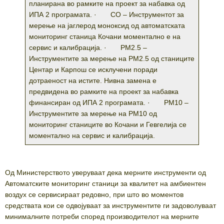
планирана во рамките на проект за набавка од
ИПА 2 програмата. · CO – Инструментот за
мерење на јаглерод моноксид од автоматската
мониторинг станица Кочани моментално е на
сервис и калибрација. · PM2.5 –
Инструментите за мерење на PM2.5 од станиците
Центар и Карпош се исклучени поради
дотраеност на истите. Нивна замена е
предвидена во рамките на проект за набавка
финансиран од ИПА 2 програмата. · PM10 –
Инструментите за мерење на PM10 од
мониторинг станиците во Кочани и Гевгелија се
моментално на сервис и калибрација.
Од Министерството уверуваат дека мерните инструменти од
Автоматските мониторинг станици за квалитет на амбиентен
воздух се сервисираат редовно, при што во моментов
средствата кои се одвојуваат за инструментите ги задоволуваат
минималните потреби според производителот на мерните