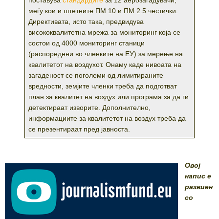
поставува
стандардите
за 12 аерозагадувачи,
меѓу кои и штетните ПМ 10 и ПМ 2.5 честички.
Директивата, исто така, предвидува
висококвалитетна мрежа за мониторинг која се
состои од 4000 мониторинг станици
(распоредени во членките на ЕУ) за мерење на
квалитетот на воздухот. Онаму каде нивоата на
загаденост се поголеми од лимитираните
вредности, земјите членки треба да подготват
план за квалитет на воздух или програма за да ги
детектираат изворите. Дополнително,
информациите за квалитетот на воздух треба да
се презентираат пред јавноста.
Овој
напис е
развиен
со