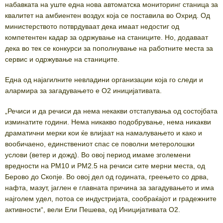
набавката на уште една нова автоматска мониторинг станица за
квалитет на амбиентен воздух која се поставила во Охрид. Од
министерството потврдуваат дека имаат недостиг од
компетентен кадар за одржување на станиците. Но, додаваат
дека во тек се конкурси за пополнување на работните места за
сервис и одржување на станиците.
Една од најагилните невладини организации која го следи и
алармира за загадувањето е О2 иницијативата.
„Речиси и да речиси да нема некакви отстапувања од состојбата
изминатите години. Нема никакво подобрување, нема никакви
драматични мерки кои ќе влијаат на намалувањето и како и
вообичаено, единствениот спас се поволни метеролошки
услови (ветер и дожд). Во овој период имаме зголемени
вредности на PM10 и PM2.5 на речиси сите мерни места, од
Берово до Скопје. Во овој дел од годината, греењето со дрва,
нафта, мазут, јаглен е главната причина за загадувањето и има
најголем удел, потоа се индустријата, сообраќајот и градежните
активности“, вели Ели Пешева, од Иницијативата О2.