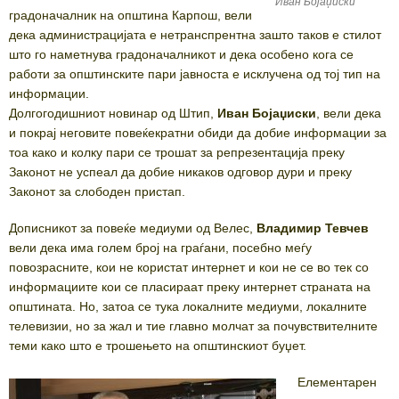
Иван Бојаџиски
градоначалник на општина Карпош, вели
дека администрацијата е нетранспрентна зашто таков е стилот
што го наметнува градоначалникот и дека особено кога се
работи за општинските пари јавноста е исклучена од тој тип на
информации.
Долгогодишниот новинар од Штип,
Иван Бојаџиски
, вели дека
и покрај неговите повеќекратни обиди да добие информации за
тоа како и колку пари се трошат за репрезентација преку
Законот не успеал да добие никаков одговор дури и преку
Законот за слободен пристап.
Дописникот за повеќе медиуми од Велес,
Владимир Тевчев
вели дека има голем број на граѓани, посебно меѓу
повозрасните, кои не користат интернет и кои не се во тек со
информациите кои се пласираат преку интернет страната на
општината. Но, затоа се тука локалните медиуми, локалните
телевизии, но за жал и тие главно молчат за почувствителните
теми како што е трошењето на општинскиот буџет.
Елементарен