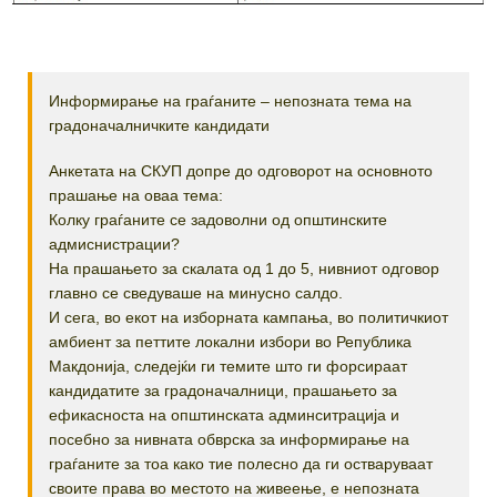
Информирање на граѓаните – непозната тема на
градоначалничките кандидати
Анкетата на СКУП допре до одговорот на основното
прашање на оваа тема:
Колку граѓаните се задоволни од општинските
адмиснистрации?
На прашањето за скалата од 1 до 5, нивниот одговор
главно се сведуваше на минусно салдо.
И сега, во екот на изборната кампања, во политичкиот
амбиент за петтите локални избори во Република
Макдонија, следејќи ги темите што ги форсираат
кандидатите за градоначалници, прашањето за
ефикасноста на општинската админситрација и
посебно за нивната обврска за информирање на
граѓаните за тоа како тие полесно да ги остваруваат
своите права во местото на живеење, е непозната