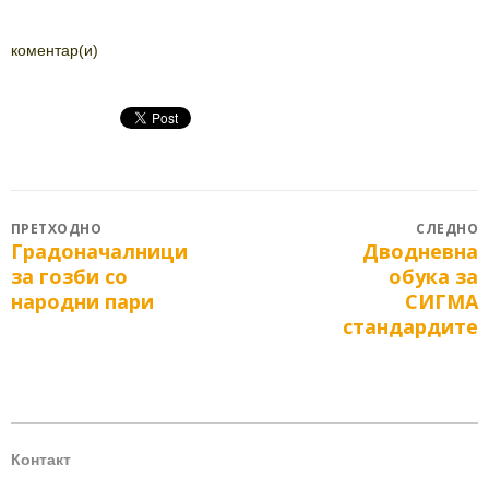
коментар(и)
Post
ПРЕТХОДНО
СЛЕДНО
Градоначалници
Дводневна
Previous
Next
navigation
за гозби со
обука за
post:
post:
народни пари
СИГМА
стандардите
Контакт