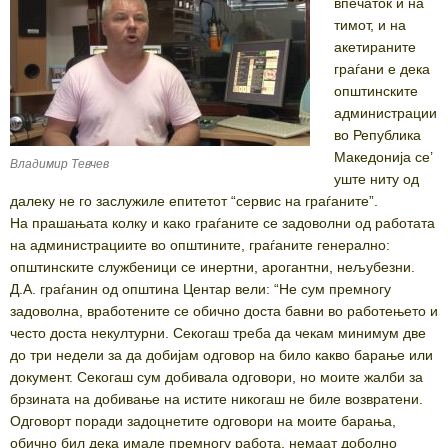
впечаток и на
тимот, и на
акетираните
граѓани е дека
општинските
администрации
во Република
Македонија се’
Владимир Тевчев
уште ниту од
далеку не го заслужилe епитетот “сервис на граѓаните”.
На прашањата колку и како граѓаните се задоволни од работата
на администрациите во општините, граѓаните генерално:
општинските службеници се инертни, арогантни, нељубезни.
Д.А. граѓанин од општина Центар вели: “Не сум премногу
задоволна, вработените се обично доста бавни во работењето и
често доста некултурни. Секогаш треба да чекам минимум две
до три недели за да добијам одговор на било какво барање или
документ. Секогаш сум добивала одговори, но моите жалби за
брзината на добивање на истите никогаш не биле возвратени.
Одговорт поради задоцнетите одговори на моите барања,
обично бил дека имале премногу работа, немаат доболно