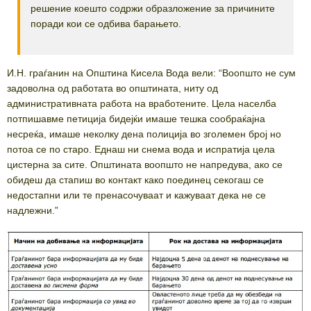
решение коешто содржи образложение за причините
поради кои се одбива барањето.
И.Н. граѓанин на Општина Кисела Вода вели: “Воопшто не сум
задоволна од работата во општината, ниту од
административната работа на вработените. Цела населба
потпишавме петиција бидејќи имаше тешка сообраќајна
несреќа, имаше неколку дена полиција во зголемен број но
потоа се по старо. Еднаш ни снема вода и испратија цела
цистерна за сите. Општината воопшто не напредува, ако се
обидеш да стапиш во контакт како поединец секогаш се
недостапни или те пренасочуваат и кажуваат дека не се
надлежни.”