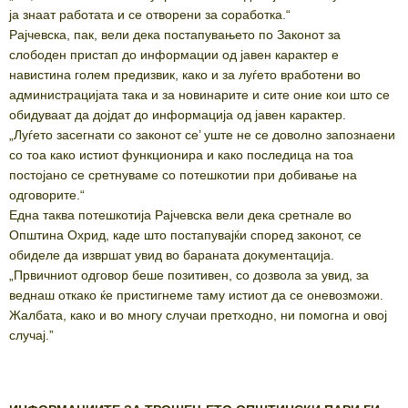
ја знаат работата и се отворени за соработка.“
Рајчевска, пак, вели дека постапувањето по Законот за
слободен пристап до информации од јавен карактер е
навистина голем предизвик, како и за луѓето вработени во
администрацијата така и за новинарите и сите оние кои што се
обидуваат да дојдат до информација од јавен карактер.
„Луѓето засегнати со законот се’ уште не се доволно запознаени
со тоа како истиот функционира и како последица на тоа
постојано се сретнуваме со потешкотии при добивање на
одговорите.“
Една таква потешкотија Рајчевска вели дека сретнале во
Општина Охрид, каде што постапувајќи според законот, се
обиделе да извршат увид во бараната документација.
„Првичниот одговор беше позитивен, со дозвола за увид, за
веднаш откако ќе пристигнеме таму истиот да се оневозможи.
Жалбата, како и во многу случаи претходно, ни помогна и овој
случај.”