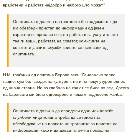
вработени и работат најдобро и најбрзо што можат.”
Општината е должна на граѓаните без надоместок да
им обезбеди пристап до информации од јавен
карактер во врска со својата работа и за услугите што
таа ги врши, работата на советот, комисиите на
советот и јавните служби коишто се основани од
општината.
Н.М. граѓанин од општина Берово вели:“Генерално топло
ладно, сум бил сведок на културен, но и на некулутурен однос
од нивна страна. Но во глобала на крајот се било во ред. Досега
на барањата ми било одговорено и немам поднесено жалба.”
Општината е должна да определи едно или повеќе
службени лица коишто треба да се грижат за
обезбедување на правото на граѓаните за пристап до
информации, како и да даваат стручна помош на