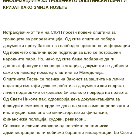
ИНФОРМАЦИИТЕ ЗА ТРОШЕЊЕТО ОПШТИНСКИ ПАРИ ГИ
КРИЈАТ КАКО ЗМИЈА НОЗЕТЕ
Истражувачкиот тим на СКУП посети повеќе општини за
трошоците за репрезентација. Од сите општини побара
документи преку Законот за слободен пристап до информации.
Од повеќето општини доби податоци за што се потрошени
народните пари. Но, иако од сите беше побарано да ги
достават фактурите за репрезентација, документи се добиени
само од неколку помалку општини во Македонија.
Општината Ресен се повика на Законот за заштита на лични
податоци сметајќи дека се работи за документи кои содржат
личен подaток чие откривање би значело повреда на правото.
Од Свети Николе пак, одговорија дека документацијата за
фактури и сметкопотврди се дава на увид само на релевантни
институции, како што се министерство за финансии,
финансиска полиција, судови, ревизори…
Со вакви и слични изговори од повеќето општиниски
администрации не ги добивме бараните информации. Во Свети