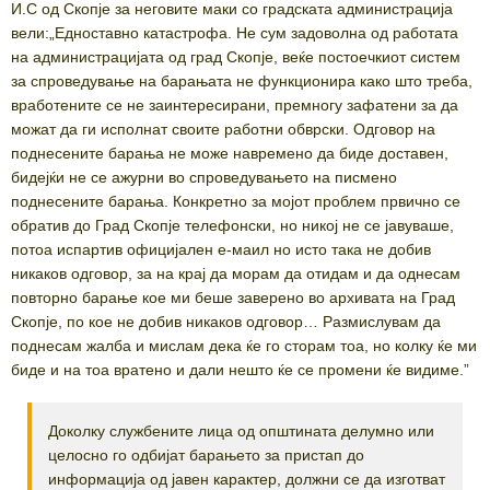
И.С од Скопје за неговите маки со градската администрација
вели:„Едноставно катастрофа. Не сум задоволна од работата
на администрацијата од град Скопје, веќе постоечкиот систем
за спроведување на барањата не функционира како што треба,
вработените се не заинтересирани, премногу зафатени за да
можат да ги исполнат своите работни обврски. Одговор на
поднесените барања не може навремено да биде доставен,
бидејќи не се ажурни во спроведувањето на писмено
поднесените барања. Конкретно за мојот проблем првично се
обратив до Град Скопје телефонски, но никој не се јавуваше,
потоа испартив официјален е-маил но исто така не добив
никаков одговор, за на крај да морам да отидам и да однесам
повторно барање кое ми беше заверено во архивата на Град
Скопје, по кое не добив никаков одговор… Размислувам да
поднесам жалба и мислам дека ќе го сторам тоа, но колку ќе ми
биде и на тоа вратено и дали нешто ќе се промени ќе видиме.”
Доколку службените лица од општината делумно или
целосно го одбијат барањето за пристап до
информација од јавен карактер, должни се да изготват