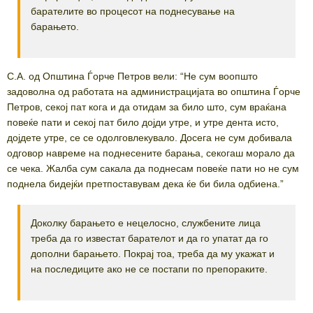
барателите во процесот на поднесување на
барањето.
С.А. од Општина Ѓорче Петров вели: “Не сум воопшто
задоволна од работата на администрацијата во општина Ѓорче
Петров, секој пат кога и да отидам за било што, сум враќана
повеќе пати и секој пат било дојди утре, и утре дента исто,
дојдете утре, се се одолговлекувало. Досега не сум добивала
одговор навреме на поднесените барања, секогаш морало да
се чека. Жалба сум сакала да поднесам повеќе пати но не сум
поднела бидејќи претпоставувам дека ќе би била одбиена.”
Доколку барањето е нецелосно, службените лица
треба да го известат барателот и да го упатат да го
дополни барањето. Покрај тоа, треба да му укажат и
на последиците ако не се постапи по препораките.