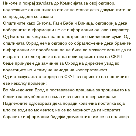
Николе и покрај жалбата до Комисијата за овој одговор,
надлежните од општината стојат на ставот дека документите не
се предвидени со законот.
Општините како Битола, Гази Баба и Виница, одговориja дека
побараните информации не се информации од јавен карактер.
Од Битола не кажуваат на што потрошиле милионски суми. Од
општината Охрид нема одговор со образложение дека браните
информации се преобемни па не биле во можност истите да ги
испратат по електронски пат па новинарскиот тим на СКУП
беше принуден да заминие за Охрид на директен увид во
податоците но и таму не наиода на кооперативност.
Од истражувачката сторија на СКУП за горивото на општините
еве неколку примери:
Во Македонски Брод е поставивено прашања за трошењето на
бензин за службените возила и за нивното сервисирање.
Надлежните одговораат дека поради кривична постапка која
што се води во моментот, не се во можност да ги испратат
бараните информации бидејќи документите им се во полиција.