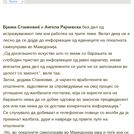
Бјанка Станковиќ
и
Ангела Рајчевска
беа дел од
истражувачкиот тим кои работеа на трите теми. Велат дека не е
лесно да се дојде до информации од единиците на локалната
самоуправа во Македонија.
„Од досегашното искуство што го имам со барањата за
слободен пристап до информации од јавен карактер, имам
впечаток дека дел од надлежните се уште не се запознаени во
целост со законот.“, вели таа.
Затоа, додава Станковиќ, „и најчесто вработените во
општините, задолжени за спроведување на овој процес се
уплашени од жалбената постапка, која се користи кога на
барањето нема да се добие одговор во законски предвидениот
рок или пак нема да се достави конкретната информација.“
Се случувало да добиваат и телефонски повици со молби да ја
прекинат жалбата, дури и навреди од првите луѓе на
општините.
„Но, во локалните самоуправи во Македонија има и луѓе кои си