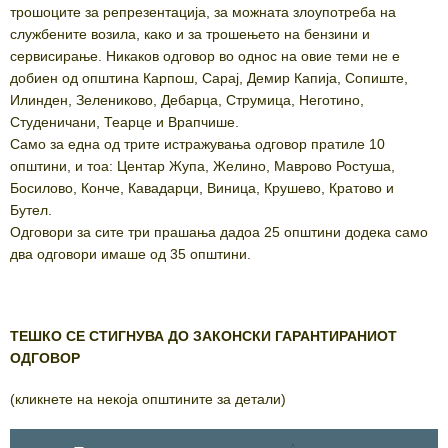
трошоците за репрезентација, за можната злоупотреба на
службените возила, како и за трошењето на бензини и
сервисирање. Никаков одговор во однос на овие теми не е
добиен од општина Карпош, Сарај, Демир Капија, Сопиште,
Илинден, Зелениково, Дебарца, Струмица, Неготино,
Студеничани, Теарце и Врапчише.
Само за една од трите истражувања одговор пратиле 10
општини, и тоа: Центар Жупа, Желино, Маврово Ростуша,
Босилово, Конче, Кавадарци, Виница, Крушево, Кратово и
Бутел.
Одговори за сите три прашања дадоа 25 општини додека само
два одговори имаше од 35 општини.
ТЕШКО СЕ СТИГНУВА ДО ЗАКОНСКИ ГАРАНТИРАНИОТ
ОДГОВОР
(кликнете на некоја општините за детали)