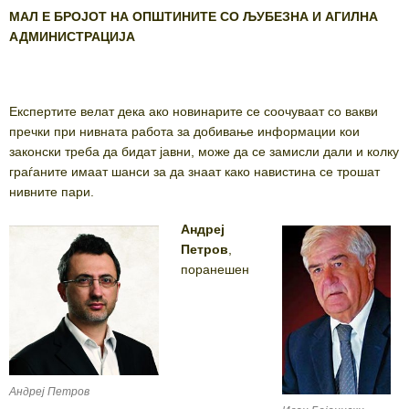
МАЛ Е БРОЈОТ НА ОПШТИНИТЕ СО ЉУБЕЗНА И АГИЛНА
АДМИНИСТРАЦИЈА
Експертите велат дека ако новинарите се соочуваат со вакви
пречки при нивната работа за добивање информации кои
законски треба да бидат јавни, може да се замисли дали и колку
граѓаните имаат шанси за да знаат како навистина се трошат
нивните пари.
Андреј
Пeтров
,
поранешен
Андреј Пeтров