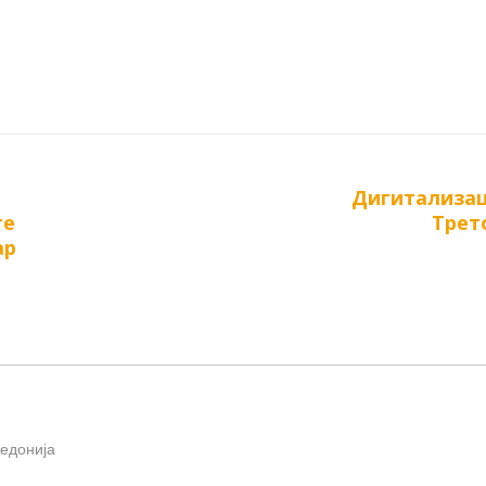
Дигитализац
Next
те
Трет
post:
ар
кедонија