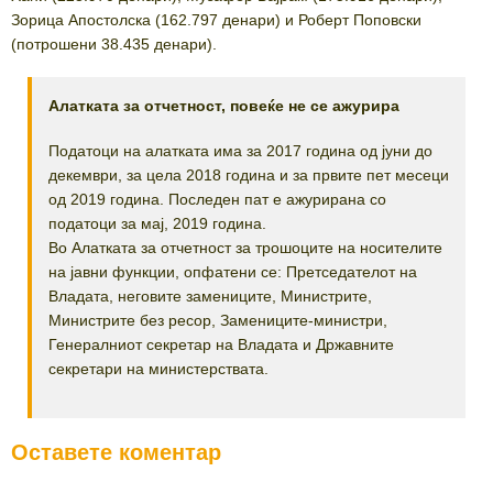
Зорица Апостолска (162.797 денари) и Роберт Поповски
(потрошени 38.435 денари).
Алатката за отчетност, повеќе не се ажурира
Податоци на алатката има за 2017 година од јуни до
декември, за цела 2018 година и за првите пет месеци
од 2019 година. Последен пат е ажурирана со
податоци за мај, 2019 година.
Во Алатката за отчетност за трошоците на носителите
на јавни функции, опфатени се: Претседателот на
Владата, неговите замениците, Министрите,
Министрите без ресор, Замениците-министри,
Генералниот секретар на Владата и Државните
секретари на министерствата.
Оставете коментар