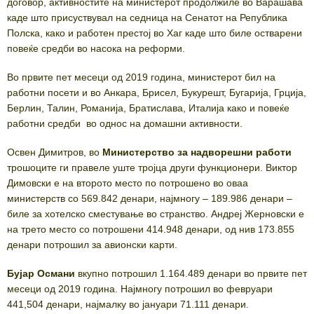
договор, активностите на министерот продолжиле во Варашава
каде што присуствувал на седница на Сенатот на Република
Полска, како и работен престој во Хаг каде што биле остварени
повеќе средби во насока на реформи.
Во првите пет месеци од 2019 година, министерот бил на
работни посети и во Анкара, Брисел, Букурешт, Бугарија, Грција,
Берлин, Талин, Романија, Братислава, Италија како и повеќе
работни средби во однос на домашни активности.
Освен Димитров, во
Министерство за надворешни работи
трошоците ги правеле уште тројца други функционери. Виктор
Димовски е на второто место по потрошено во оваа
министерств со 569.842 денари, најмногу – 189.986 денари –
биле за хотелско сместување во странство. Андреј Жерновски е
на трето место со потрошени 414.948 денари, од нив 173.855
денари потрошил за авионски карти.
Бујар Османи
вкупно потрошил 1.164.489 денари во првите пет
месеци од 2019 година. Најмногу потрошил во февруари
441,504 денари, најмалку во јануари 71.111 денари.