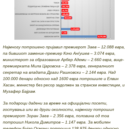
Најмногу потрошено пријавил премиерот Заев – 12.088 евра,
па бившиот заменик-премиер Кочо Анѓушев – 3.074 евра,
министерот за образование Арбер Адеми – 2.660 евра, вице-
премиерката Мила Царовска – 2.378 евра, генералниот
секретар на владата Драги Рашковски – 2.144 евра. Над
100.000 денари односно над 1600 евра потрошиле и Елвин
Хасан, м
инистер без ресор задолжен за странски инвестиции,
и
Музафер Бајрам.
За подароци дадени за време на официјални посети,
гостувања или во други околности, најмногу потрошил
премиерот Зоран Заев – 2.356 евра, половина од тоа
потрошил Никола Димитров – 1.147 евра. За мобилен
телефон Бујар Османи потрошил 128.975 денари односно