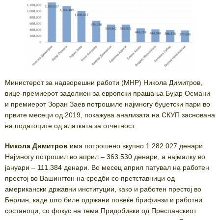
Министерот за надворешни работи (МНР) Никола Димитров,
вице-премиерот задолжен за европски прашања Бујар Османи
и премиерот Зоран Заев потрошиле најмногу буџетски пари во
првите месеци од 2019, покажува анализата на СКУП заснована
на податоците од алатката за отчетност.
Никола Димитров
има потрошено вкупно 1.282.027 денари.
Најмногу потрошил во април – 363.530 денари, а најмалку во
јануари – 111.384 денари. Во месец април патувал на работен
престој во Вашингтон на средби со претставници од
американски државни институции, како и работен престој во
Берлин, каде што биле одржани повеќе брифинзи и работни
состаноци, со фокус на тема Придобивки од Преспанскиот