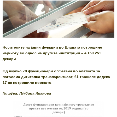
Носителите на јавни функции во Владата потрошиле
најмногу во однос на другите институции – 4.150.251
денари
Од вкупно 78 функционери опфатени во алатката за
поголема дигитална транспарентност, 61 трошеле додека
17 не потрошиле воопшто.
Пишува: Љубица Иванова