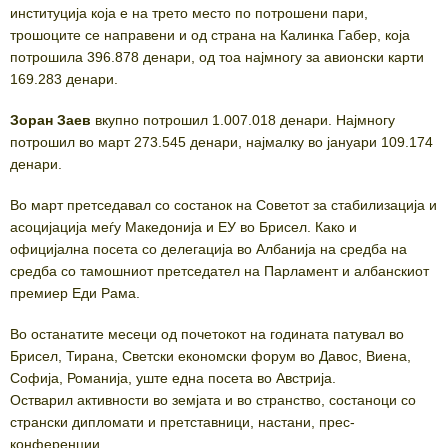
институција која е на трето место по потрошени пари,
трошоците се направени и од страна на Калинка Габер, која
потрошила 396.878 денари, од тоа најмногу за авионски карти
169.283 денари.
Зоран Заев
вкупно потрошил 1.007.018 денари. Најмногу
потрошил во март 273.545 денари, најмалку во јануари 109.174
денари.
Во март претседавал со состанок на Советот за стабилизација и
асоцијација меѓу Македонија и ЕУ во Брисел. Како и
официјална посета со делегација во Албанија на средба на
средба со тамошниот претседател на Парламент и албанскиот
премиер Еди Рама.
Во останатите месеци од почетокот на годината патувал во
Брисел, Тирана, Светски економски форум во Давос, Виена,
Софија, Романија, уште една посета во Австрија.
Остварил активности во земјата и во странство, состаноци со
странски дипломати и претставници, настани, прес-
конференции.