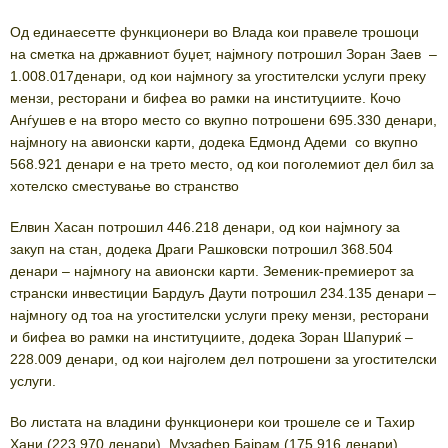
Од единаесетте функционери во Влада кои правеле трошоци
на сметка на државниот буџет, најмногу потрошил Зоран Заев –
1.008.017денари, од кои најмногу за угостителски услуги преку
мензи, ресторани и бифеа во рамки на институциите. Кочо
Анѓушев е на второ место со вкупно потрошени 695.330 денари,
најмногу на авионски карти, додека Едмонд Адеми со вкупно
568.921 денари е на трето место, од кои поголемиот дел бил за
хотелско сместување во странство
Елвин Хасан потрошил 446.218 денари, од кои најмногу за
закуп на стан, додека Драги Рашковски потрошил 368.504
денари – најмногу на авионски карти. Земеник-премиерот за
странски инвестиции Бардуљ Даути потрошил 234.135 денари –
најмногу од тоа на угостителски услуги преку мензи, ресторани
и бифеа во рамки на институциите, додека Зоран Шапуриќ –
228.009 денари, од кои најголем дел потрошени за угостителски
услуги.
Во листата на владини функционери кои трошеле се и Тахир
Хани (223.970 денари), Музафер Бајрам (175.916 денари),