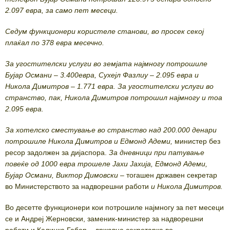
2.097 евра, за само пет месеци.
Седум функционери користеле станови, во просек секој
плаќал по 378 евра месечно.
За угостителски услуги во земјата најмногу потрошиле
Бујар Османи – 3.400евра, Сухејл Фазлиу – 2.095 евра и
Никола Димитров – 1.771 евра. За угостителски услуги во
странство, пак, Никола Димитров потрошил најмногу и тоа
2.095 евра.
За хотелско сместување во странство над 200.000 денари
потрошиле Никола Димитров и Едмонд Адеми,
министер без
ресор задолжен за дијаспора.
За дневници при патување
повеќе од 1000 евра трошеле Јахи Јахија, Едмонд Адеми,
Бујар Османи, Виктор Димовски –
тогашен државен секретар
во Министерството за надворешни работи
и Никола Димитров.
Во десетте функционери кои потрошиле најмногу за пет месеци
се и Андреј Жерновски, заменик-министер за надворешни
работи и Калинка Габер – државна секретарка во