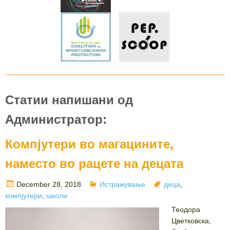
Статии напишани од
Администратор:
Компјутери во магацините,
наместо во рацете на децата
Posted
Categories
Tags
December 28, 2018
Истражување
деца
,
on
компјутери
,
школи
Теодора
Цветковска,