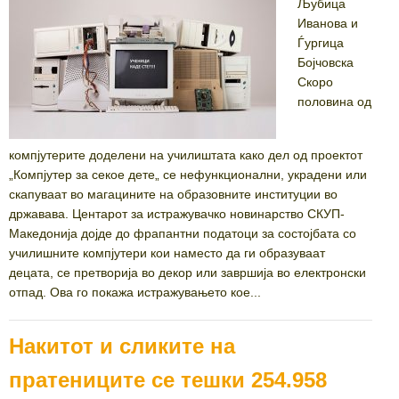
Љубица
Иванова и
Ѓургица
Бојчовска
Скоро
половина од
компјутерите доделени на училиштата како дел од проектот
„Компјутер за секое дете„ се нефункционални, украдени или
скапуваат во магацините на образовните институции во
државава. Центарот за истражувачко новинарство СКУП-
Македонија дојде до фрапантни податоци за состојбата со
училишните компјутери кои наместо да ги образуваат
децата, се претворија во декор или завршија во електронски
отпад. Ова го покажа истражувањето кое...
Накитот и сликите на
пратениците се тешки 254.958