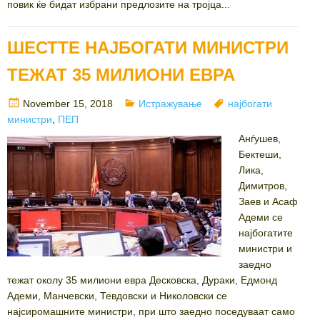
повик ќе бидат избрани предлозите на тројца...
ШЕСТТЕ НАЈБОГАТИ МИНИСТРИ
ТЕЖАТ 35 МИЛИОНИ ЕВРА
Posted
Categories
Tags
November 15, 2018
Истражување
најбогати
on
министри
,
ПЕП
Анѓушев,
Бектеши,
Лика,
Димитров,
Заев и Асаф
Адеми се
најбогатите
министри и
заедно
тежат околу 35 милиони евра Десковска, Дураки, Едмонд
Адеми, Манчевски, Тевдовски и Николовски се
најсиромашните министри, при што заедно поседуваат само