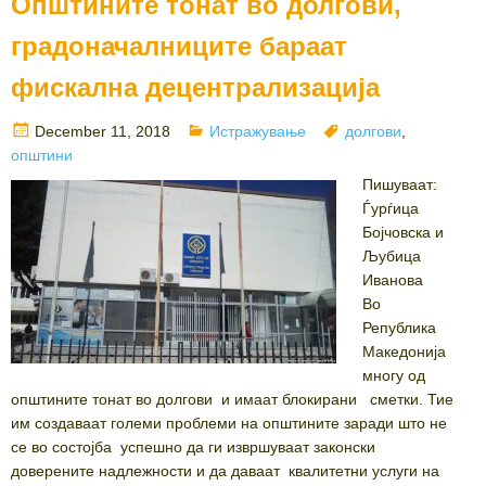
Општините тонат во долгови,
градоначалниците бараат
фискална децентрализација
Posted
Categories
Tags
December 11, 2018
Истражување
долгови
,
on
општини
Пишуваат:
Ѓурѓица
Бојчовска и
Љубица
Иванова
Во
Република
Македонија
многу од
општините тонат во долгови и имаат блокирани сметки. Тие
им создаваат големи проблеми на општините заради што не
се во состојба успешно да ги извршуваат законски
доверените надлежности и да даваат квалитетни услуги на