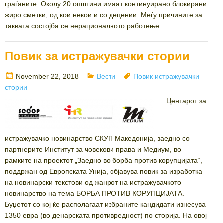
граѓаните. Околу 20 општини имаат континуирано блокирани
жиро сметки, од кои некои и со децении. Меѓу причините за
таквата состојба се нерационалното работење...
Повик за истражувачки стории
Posted
Categories
Tags
November 22, 2018
Вести
Повик истражувачки
on
стории
Центарот за
истражувачко новинарство СКУП Македонија, заедно со
партнерите Институт за човекови права и Медиум, во
рамките на проектот „Заедно во борба против корупцијата“,
поддржан од Европската Унија, објавува повик за изработка
на новинарски текстови од жанрот на истражувачкото
новинарство на тема БОРБА ПРОТИВ КОРУПЦИЈАТА.
Буџетот со кој ќе располагаат избраните кандидати изнесува
1350 евра (во денарската противредност) по сторија. На овој