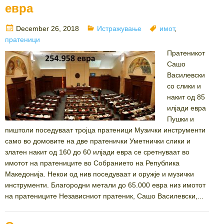
евра
Posted
Categories
Tags
December 26, 2018
Истражување
имот
,
on
пратеници
Пратеникот
Сашо
Василевски
со слики и
накит од 85
илјади евра
Пушки и
пиштоли поседуваат тројца пратеници Музички инструменти
само во домовите на две пратенички Уметнички слики и
златен накит од 160 до 60 илјади евра се сретнуваат во
имотот на пратениците во Собранието на Република
Македонија. Некои од нив поседуваат и оружје и музички
инструменти. Благородни метали до 65.000 евра низ имотот
на пратениците Независниот пратеник, Сашо Василевски,...