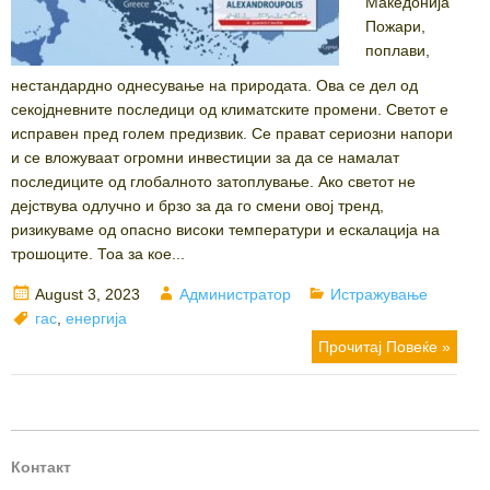
Македонија
Пожари,
поплави,
нестандардно однесување на природата. Ова се дел од
секојдневните последици од климатските промени. Светот е
исправен пред голем предизвик. Се прават сериозни напори
и се вложуваат огромни инвестиции за да се намалат
последиците од глобалното затоплување. Ако светот не
дејствува одлучно и брзо за да го смени овој тренд,
ризикуваме од опасно високи температури и ескалација на
трошоците. Тоа за кое...
Posted
Author
Categories
August 3, 2023
Администратор
Истражување
on
Tags
гас
,
енергија
Прочитај Повеќе »
Контакт