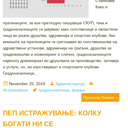
Станковиќ
Како и
пратениците, за кои претходно пишуваше СКУП, така и
градоначалниците се јавуваат како сопственици и овластени
лица во разни друштва, здруженија и спортски клубови. Ако
имињата на пратениците ги сретнавме во сопствеништва на
здравствени установи, здруженија на граѓани, друштва за
градежништво и инженеринг и слично, градоначалниците
најмногу доминираат во друштвата за производство, трговија
и услуги, но, не изоставуваат и спортските клубови.
Градоначалници...
Posted
Author
Categories
November 25, 2019
Администратор
on
Tags
Истражување
градоначалници
,
фирми
Прочитај Повеќе »
ПЕП ИСТРАЖУВАЊЕ: КОЛКУ
БОГАТИ НИ СЕ