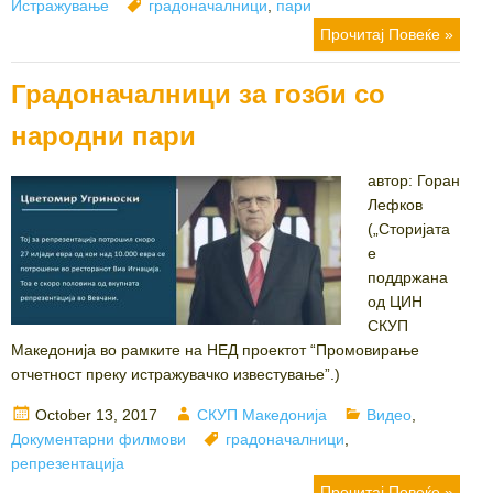
on
Tags
Истражување
градоначалници
,
пари
Прочитај Повеќе »
Градоначалници за гозби со
народни пари
автор: Горан
Лефков
(„Сторијата
е
поддржана
од ЦИН
СКУП
Македонија во рамките на НЕД проектот “Промовирање
отчетност преку истражувачко известување”.)
Posted
Author
Categories
October 13, 2017
СКУП Македонија
Видео
,
on
Tags
Документарни филмови
градоначалници
,
репрезентација
Прочитај Повеќе »