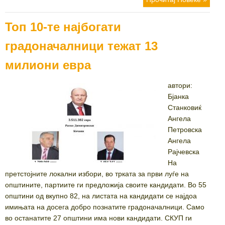
Топ 10-те најбогати
градоначалници тежат 13
милиони евра
автори:
Бјанка
Станковиќ
Ангела
Петровска
Ангела
Рајчевска
На
претстојните локални избори, во трката за први луѓе на
општините, партиите ги предложија своите кандидати. Во 55
општини од вкупно 82, на листата на кандидати се најдоа
имињата на досега добро познатите градоначалници. Само
во останатите 27 општини има нови кандидати. СКУП ги