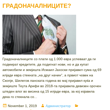
ГРАДОНАЧАЛНИЦИТЕ?
Градоначалниците со плати од 1.000 евра успеваат да ги
подмират кредитите, да подигнат нови, но и да купат
автомобили и земјишта Исмаил Јахоски пријавил сума од 69
илјади евра стекната „на друг начин“, а првиот човек на
Скопје, Шилегов ланската година во мај пријавил куќа и
земјиште Теута Арифи во 2018-та пријавила девизен орочен
штеден влог во висина од 15 илјади евра, за кој изјавила
дека го стекнала со...
Posted
Author
Categories
November 1, 2019
Администратор