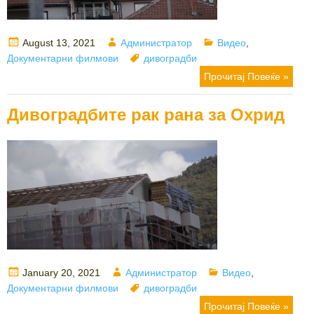
Posted
Author
Categories
August 13, 2021
Администратор
Видео
,
on
Tags
Документарни филмови
дивоградби
Прочитај Повеќе »
Дивоградбите рак рана за Охрид
Posted
Author
Categories
January 20, 2021
Администратор
Видео
,
on
Tags
Документарни филмови
дивоградби
Прочитај Повеќе »