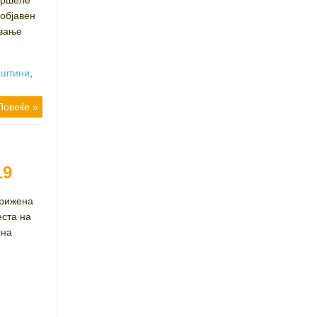
вршеле
 објавен
ување
пштини
,
Повеќе »
19
грижена
еста на
 на