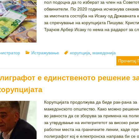
пол подоцна да го изберат за член на Советот
обвинители. По 2020 година исчезнува секакв
за имотната состојба на Исаку од Државната 
за спречување на корупцијата Пишува: Кристи
Трајчов Арбер Исаку го нема на радарот за сл
r
Categories
Tags
нистратор
Истражување
корупција
,
македонија
Прочитај 
лиграфот е единственото решение з
корупцијата
Корупцијата продолжува да биде рак-рана за
македонското општество. Како можно решени
во јавноста да се зборува за примена на пол
за утврдување на интегритетот за високо риз
работни места на граничните линии, каде пре
полиграфот кој е електронска направа би се 