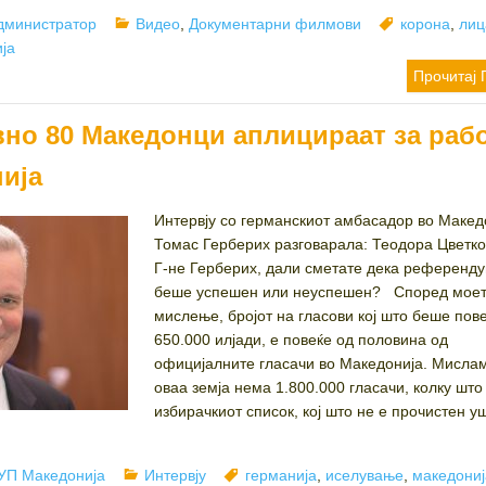
uthor
Categories
Tags
дминистратор
Видео
,
Документарни филмови
корона
,
лиц
ја
Прочитај 
вно 80 Македонци аплицираат за раб
нија
Интервју со германскиот амбасадор во Макед
Томас Герберих разговарала: Теодора Цвет
Г-не Герберих, дали сметате дека референд
беше успешен или неуспешен? Според моет
мислење, бројот на гласови кој што беше пов
650.000 илјади, е повеќе од половина од
официјалните гласачи во Македонија. Мисла
оваа земја нема 1.800.000 гласачи, колку што
избирачкиот список, кој што не е прочистен у
hor
Categories
Tags
УП Македонија
Интервју
германија
,
иселување
,
македониј