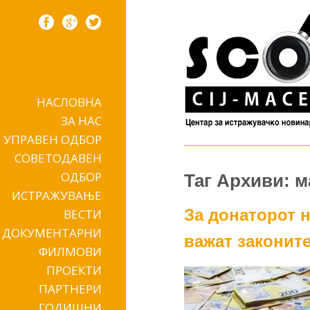
НАСЛОВНА
Skip to content
ЗА НАС
УПРАВЕН ОДБОР
СОВЕТОДАВЕН
ОДБОР
Таг Архиви: м
ИСТРАЖУВАЊЕ
За донаторот н
ВЕСТИ
ДОКУМЕНТАРНИ
важат законит
ФИЛМОВИ
ПРОЕКТИ
ПАРТНЕРИ
ГОДИШНИ