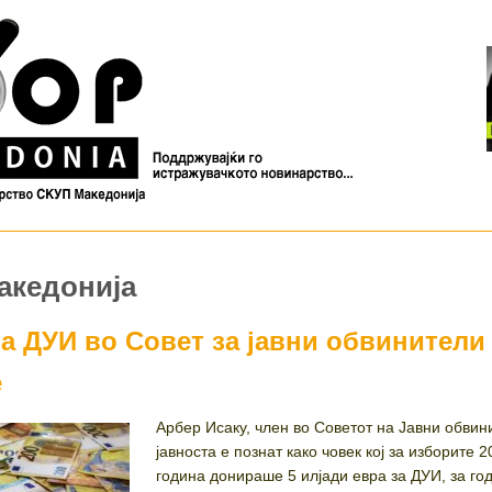
акедонија
а ДУИ во Совет за јавни обвинители
е
Арбер Исаку, член во Советот на Јавни обвин
јавноста е познат како човек кој за изборите 
година донираше 5 илјади евра за ДУИ, за го