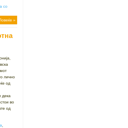
а со
Повеќе »
отна
онија,
ковска
умот
о лично
еќе од
м дека
 стои во
ште од
а
,