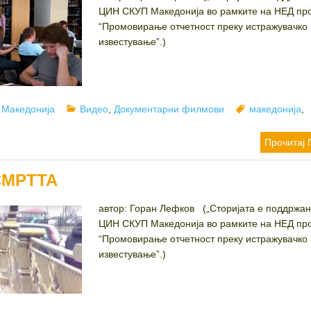
ЦИН СКУП Македонија во рамките на НЕД про
“Промовирање отчетност преку истражувачко
известување”.)
r
Categories
Tags
 Македонија
Видео
,
Документарни филмови
македонија
,
Прочитај 
СМРТТА
автор: Горан Лефков („Сторијата е поддржан
ЦИН СКУП Македонија во рамките на НЕД про
“Промовирање отчетност преку истражувачко
известување”.)