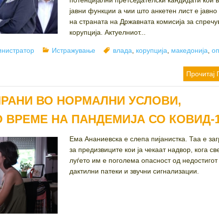
потенцијални претседателски кандидати кои 
јавни функции а чии што анкетен лист е јавно
на страната на Државната комисија за спреч
корупција. Актуелниот...
or
Categories
Tags
нистратор
Истражување
влада
,
корупција
,
македонија
,
о
Прочитај 
РАНИ ВО НОРМАЛНИ УСЛОВИ,
 ВРЕМЕ НА ПАНДЕМИЈА СО КОВИД-
Ема Ананиевска е слепа пијанистка. Таа е за
за предизвиците кои ја чекаат надвор, кога св
луѓето им е поголема опасност од недостигот
дактилни патеки и звучни сигнализации.