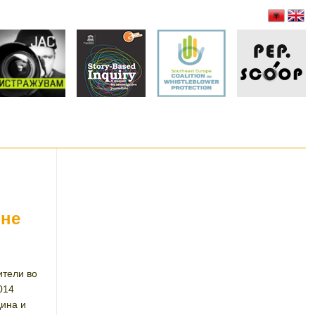
 не
ители во
2014
дина и