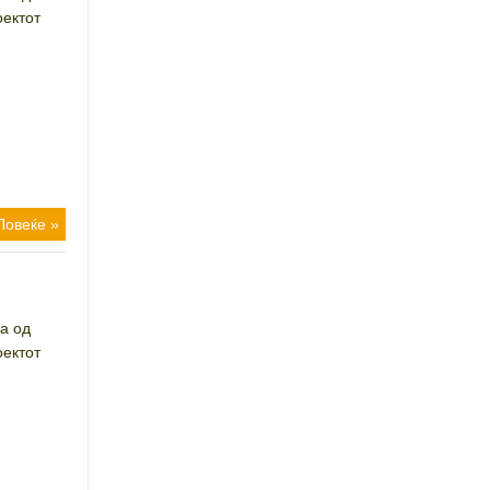
ектот
Повеќе »
а од
ектот