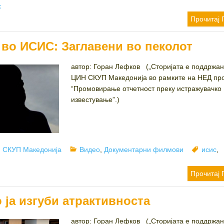
х
Прочитај 
 во ИСИС: Заглавени во пеколот
автор: Горан Лефков („Сторијата е поддржан
ЦИН СКУП Македонија во рамките на НЕД про
“Промовирање отчетност преку истражувачко
известување”.)
Author
Categories
Tags
СКУП Македонија
Видео
,
Документарни филмови
исис
,
Прочитај 
 ја изгуби атрактивноста
автор: Горан Лефков („Сторијата е поддржан