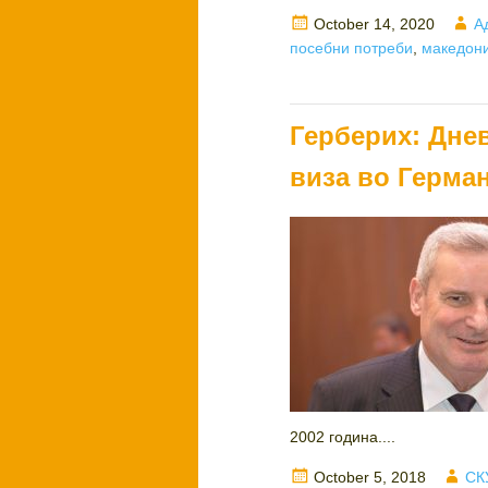
Posted
A
October 14, 2020
А
on
посебни потреби
,
македони
Герберих: Дне
виза во Герма
2002 година....
Posted
Aut
October 5, 2018
СК