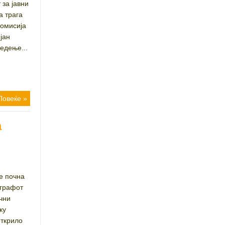
 за јавни
а трага
комисија
јан
едење...
Повеќе »
а
е почна
играфот
ични
ку
открило