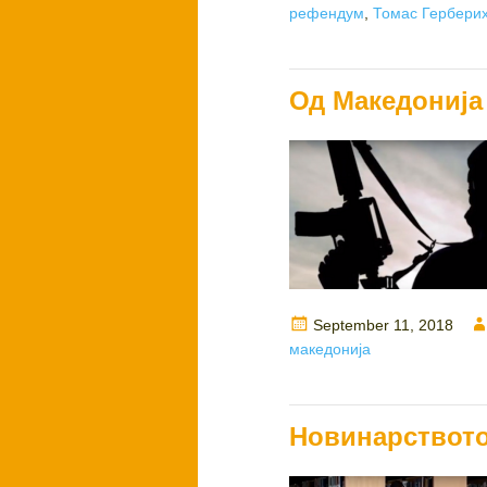
on
рефендум
,
Томас Гербери
Од Македонија
Posted
September 11, 2018
on
македонија
Новинарството