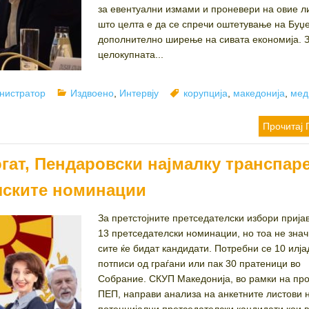
за евентуални измами и проневери на овие л
што целта е да се спречи оштетување на Буџе
дополнително ширење на сивата економија. 
целокупната...
r
Categories
Tags
нистратор
Издвоено
,
Интервју
корупција
,
македонија
,
мед
Прочитај 
гат, Пендаровски најмалку транспар
лските номинации
За претстојните претседателски избори прија
13 претседателски номинации, но тоа не знач
сите ќе бидат кандидати. Потребни се 10 илја
потписи од граѓани или пак 30 пратеници во
Собрание. СКУП Македонија, во рамки на про
ПЕП, направи анализа на анкетните листови 