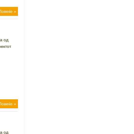
Повеќе »
а од
ектот
Повеќе »
а од