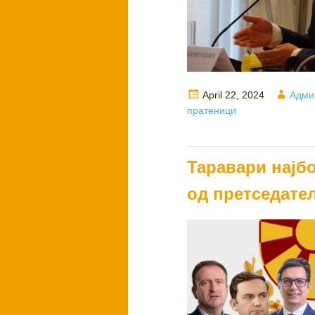
Posted
Autho
April 22, 2024
Адми
on
пратеници
Таравари најбо
од претседате