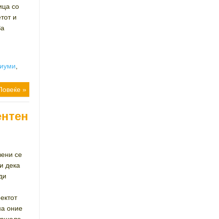
ица со
тот и
За
иуми
,
Повеќе »
ентен
вени се
и дека
ди
ектот
на оние