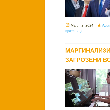
Posted
Auth
March 2, 2024
Адми
on
пратеници
МАРГИНАЛИЗИ
ЗАГРОЗЕНИ ВО