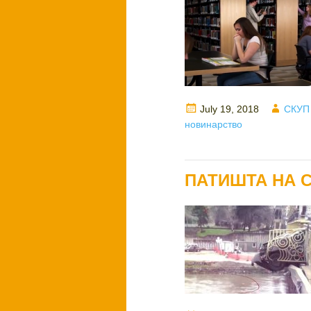
Posted
Autho
July 19, 2018
СКУП
on
новинарство
ПАТИШТА НА 