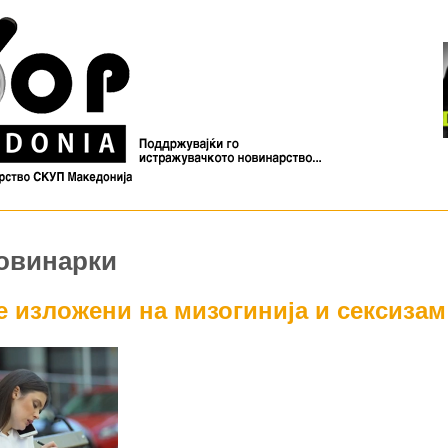
новинарки
е изложени на мизогинија и сексизам