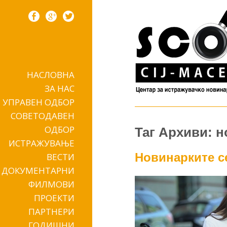
НАСЛОВНА
Skip to content
ЗА НАС
УПРАВЕН ОДБОР
СОВЕТОДАВЕН
ОДБОР
Таг Архиви: 
ИСТРАЖУВАЊЕ
Новинарките с
ВЕСТИ
ДОКУМЕНТАРНИ
ФИЛМОВИ
ПРОЕКТИ
ПАРТНЕРИ
ГОДИШНИ