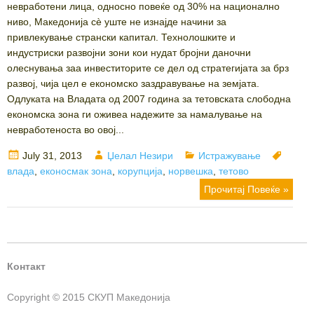
невработени лица, односно повеќе од 30% на национално
ниво, Македонија сè уште не изнајде начини за
привлекување странски капитал. Технолошките и
индустриски развојни зони кои нудат бројни даночни
олеснувања заа инвеститорите се дел од стратегијата за брз
развој, чија цел е економско заздравување на земјата.
Одлуката на Владата од 2007 година за тетовската слободна
економска зона ги оживеа надежите за намалување на
невработеноста во овој...
Posted
Author
Categories
Tags
July 31, 2013
Џелал Незири
Истражување
on
влада
,
еконосмак зона
,
корупција
,
норвешка
,
тетово
Прочитај Повеќе »
Контакт
Copyright © 2015 СКУП Македонија