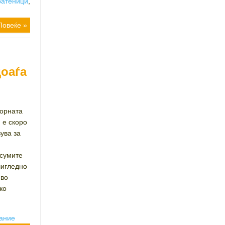
ратеници
,
Повеќе »
доаѓа
борната
 е скоро
вува за
 сумите
чигледно
 во
ко
ание