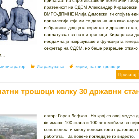
припаѓаат на спротивставени политички табор
пратеникот на СДСМ Александар Кирацовски и
ВМРО-ДПМНЕ Илија Димовски, ги спојува едн
привилегија која им се дава на нив како наро
избраници: двајцата користат и државен стан,
наплатуваат за патни трошоци. Кирацовски д
неодамна ја извршуваше и функцијата генер
секретар на СДСМ, но беше разрешен откако 
...
thor
Categories
Tags
министратор
Истражување
кирии
,
патни трошоци
Прочитај 
патни трошоци колку 30 државни ста
автор: Горан Лефков На крај со овој модел 
ќе имаше 100 стана и 100 автомобили во нејз
сопственост и многу попосветени пратеници 
работата. За повеќе погледајте го видеото.