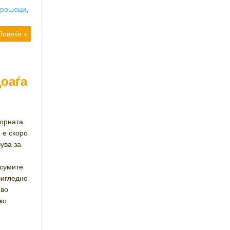
трошоци
,
Повеќе »
доаѓа
борната
 е скоро
вува за
 сумите
чигледно
 во
ко