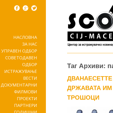
НАСЛОВНА
Skip to content
ЗА НАС
УПРАВЕН ОДБОР
СОВЕТОДАВЕН
ОДБОР
Таг Архиви: 
ИСТРАЖУВАЊЕ
ДВАНАЕСЕТТЕ
ВЕСТИ
ДОКУМЕНТАРНИ
ДРЖАВАТА ИМ 
ФИЛМОВИ
ТРОШОЦИ
ПРОЕКТИ
ПАРТНЕРИ
ГОДИШНИ