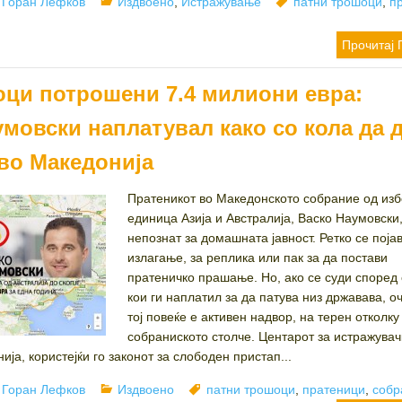
Author
Categories
Tags
Горан Лефков
Издвоено
,
Истражување
патни трошоци
,
п
Прочитај 
оци потрошени 7.4 милиони евра:
мовски наплатувал како со кола да 
 во Македонија
Пратеникот во Македонското собрание од из
единица Азија и Австралија, Васко Наумовски,
непознат за домашната јавност. Ретко се поја
излагање, за реплика или пак за да постави
пратеничко прашање. Но, ако се суди според
кои ги наплатил за да патува низ државава, о
тој повеќе е активен надвор, на терен отколку
собраниското столче. Центарот за истражувач
а, користејќи го законот за слободен пристап...
Author
Categories
Tags
Горан Лефков
Издвоено
патни трошоци
,
пратеници
,
собр