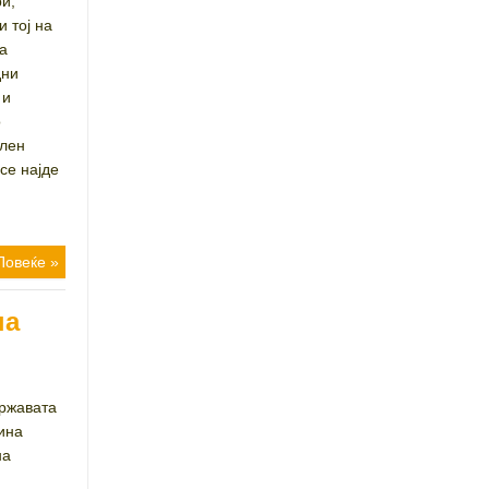
и,
 тој на
а
дни
 и
о
ален
се најде
Повеќе »
на
државата
ина
на