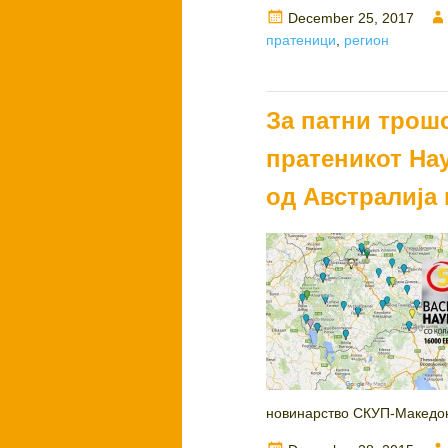
Posted
December 25, 2017
on
пратеници
,
регион
За патни трош
пратеникот Нау
од Австралија
новинарство СКУП-Македониј