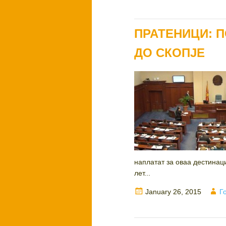
on
ПРАТЕНИЦИ: 
ДО СКОПЈЕ
наплатат за оваа дестинац
лет...
Posted
A
January 26, 2015
Г
on