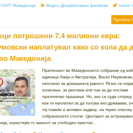
Author
Categories
Tags
СКУП Македонија
Видео
,
Документарни филмови
патни 
Прочитај 
оци потрошени 7.4 милиони евра:
мовски наплатувал како со кола да 
 во Македонија
Пратеникот во Македонското собрание од из
единица Азија и Австралија, Васко Наумовски,
непознат за домашната јавност. Ретко се поја
излагање, за реплика или пак за да постави
пратеничко прашање. Но, ако се суди според
кои ги наплатил за да патува низ државава, о
тој повеќе е активен надвор, на терен отколку
собраниското столче. Центарот за истражувач
а, користејќи го законот за слободен пристап...