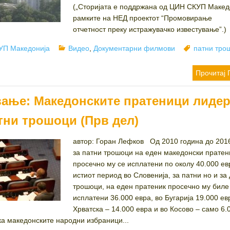
(„Сторијата е поддржана од ЦИН СКУП Макед
рамките на НЕД проектот “Промовирање
отчетност преку истражувачко известување”.)
hor
Categories
Tags
УП Македонија
Видео
,
Документарни филмови
патни тро
Прочитај 
ање: Македонските пратеници лидер
тни трошоци (Прв дел)
автор: Горан Лефков Од 2010 година до 201
за патни трошоци на еден македонски пратен
просечно му се исплатени по околу 40.000 ев
истиот период во Словенија, за патни но и за
трошоци, на еден пратеник просечно му биле
исплатени 36.000 евра, во Бугарија 19.000 ев
Хрватска – 14.000 евра и во Косово – само 6.
ка македонските народни избраници...