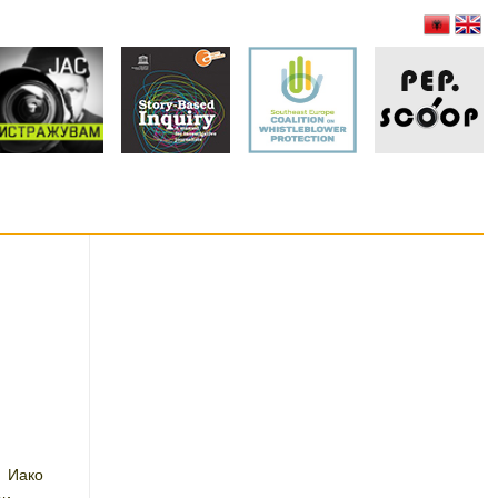
:
ќ Иако