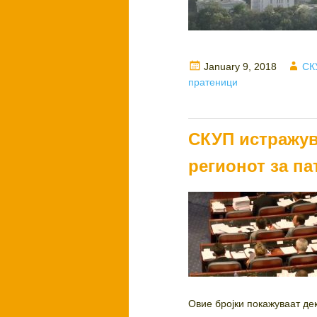
Posted
Aut
January 9, 2018
СК
on
пратеници
СКУП истражув
регионот за па
Овие бројки покажуваат де