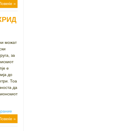
Повеќе »
ХРИД
ани можат
ски
руга, за
нискиот
пје е
лија до
етри. Тоа
шноста да
вионскиот
брание
Повеќе »