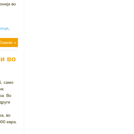
онија во
шоци
,
Повеќе »
и во
6, само
ик
ра. Во
 други
ра, во
000 евра.