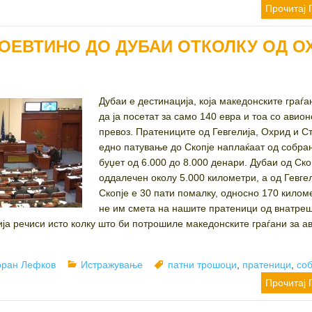
Прочитај 
ПОЕВТИНО ДО ДУБАИ ОТКОЛКУ ОД О
Дубаи е дестинација, која македонските граѓ
да ја посетат за само 140 евра и тоа со авион
превоз. Пратениците од Гевгелија, Охрид и Ст
едно патување до Скопје наплаќаат од собра
буџет од 6.000 до 8.000 денари. Дубаи од Ско
оддалечен околу 5.000 километри, а од Гевге
Скопје е 30 пати помалку, односно 170 килом
не им смета на нашите пратеници од внатре
ија речиси исто колку што би потрошиле македонските граѓани за а
uthor
Categories
Tags
оран Лефков
Истражување
патни трошоци
,
пратеници
,
со
Прочитај 