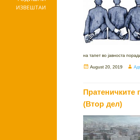
ИЗВЕШТАИ
на тапет во јавноста поради
Posted
Au
August 20, 2019
Ад
on
Пратеничките 
(Втор дел)