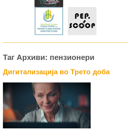
Таг Архиви: пензионери
Дигитализација во Трето доба