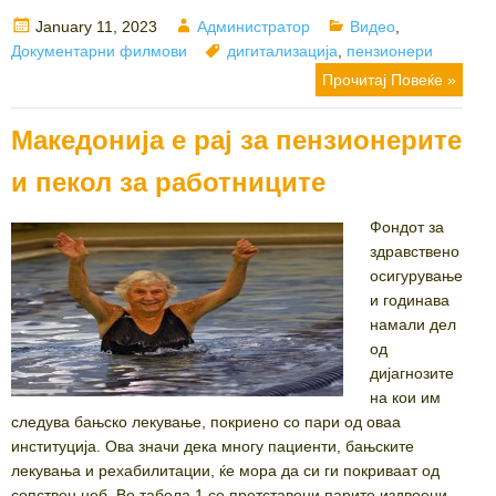
Posted
Author
Categories
January 11, 2023
Администратор
Видео
,
on
Tags
Документарни филмови
дигитализација
,
пензионери
Прочитај Повеќе »
Македонија е рај за пензионерите
и пекол за работниците
Фондот за
здравствено
осигурување
и годинава
намали дел
од
дијагнозите
на кои им
следува бањско лекување, покриено со пари од оваа
институција. Ова значи дека многу пациенти, бањските
лекувања и рехабилитации, ќе мора да си ги покриваат од
сопствен џеб. Во табела 1 се претставени парите издвоени