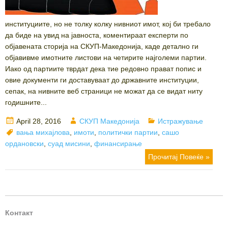
институциите, но не толку колку нивниот имот, кој би требало
да биде на увид на јавноста, коментираат експерти по
објавената сторија на СКУП-Македонија, каде детално ги
објавивме имотните листови на четирите најголеми партии.
Иако од партиите тврдат дека тие редовно прават попис и
овие документи ги доставуваат до државните институции,
сепак, на нивните веб страници не можат да се видат ниту
годишните...
Posted
Author
Categories
April 28, 2016
СКУП Македонија
Истражување
on
Tags
вања михајлова
,
имоти
,
политички партии
,
сашо
ордановски
,
суад мисини
,
финансирање
Прочитај Повеќе »
Контакт