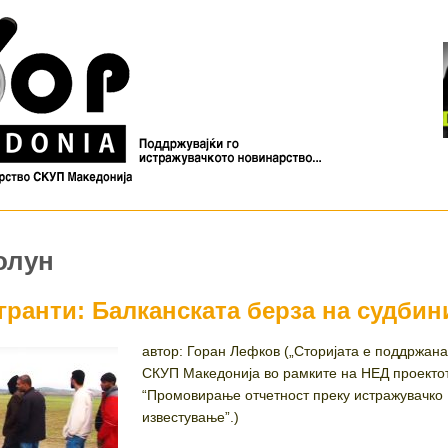
олун
гранти: Балканската берза на судбин
автор: Горан Лефков („Сторијата е поддржан
СКУП Македонија во рамките на НЕД проекто
“Промовирање отчетност преку истражувачко
известување”.)