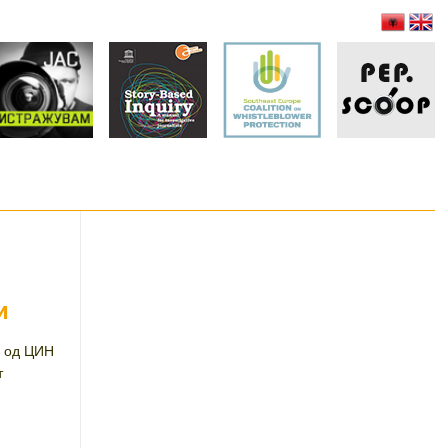
и
а од ЦИН
т