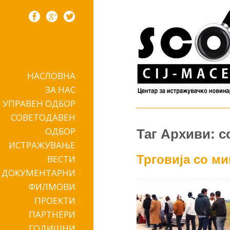
НАСЛОВНА
Skip to content
ЗА НАС
УПРАВЕН ОДБОР
СОВЕТОДАВЕН
ОДБОР
Таг Архиви: с
ИСТРАЖУВАЊЕ
Трговија со ми
ВЕСТИ
ДОКУМЕНТАРНИ
ФИЛМОВИ
ПРОЕКТИ
ПАРТНЕРИ
ГОДИШНИ