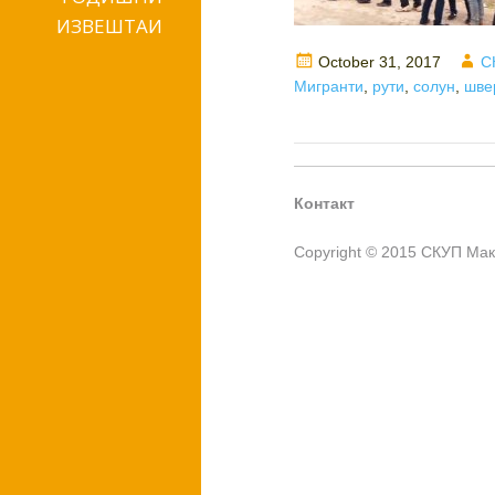
ИЗВЕШТАИ
Posted
A
October 31, 2017
С
on
Мигранти
,
рути
,
солун
,
шве
Контакт
Copyright © 2015 СКУП Ма