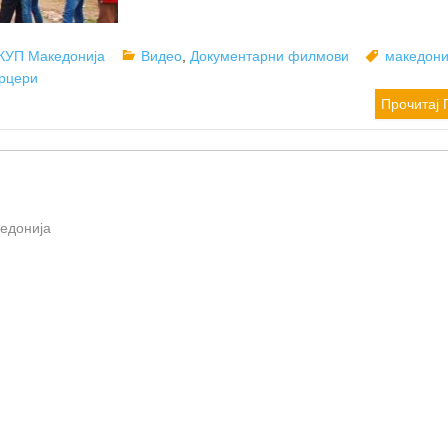
uthor
Categories
Tags
КУП Македонија
Видео
,
Документарни филмови
македони
рцери
Прочитај 
кедонија