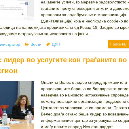
на јавните услуги, го меревме задоволството 
граѓаните преку спроведени анкети и дадовм
препораки за подобрување и модернизација
(дигитализација) која е неопходна особено во
оследица на пандемијата предизвикана од Ковид-19. Заедно со мре
оведовме истражувања за испораката на јавни...
or
Categories
Tags
Прочитај 
нистратор
Вести
ЦУП
лидер во услугите кон граѓаните во
егион
Општина Велес е лидер според приманите и
процесираните барања во Вардарскиот регио
наведува во најновото истражување спроведе
неколку невладини организации предводени 
Центарот за управување со промени. Првото 
Велес доаѓа откако беше лидер во воведувањ
информативниот центар за управување со до
и меѓу првите според Исо стандардот.