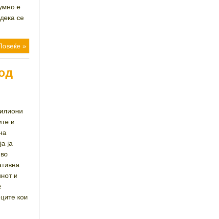
умно е
дека се
Повеќе »
од
милиони
ите и
на
а ја
 во
ативна
инот и
е
оците кои