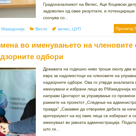
Градоначалникот на Велес, Аце Коцевски дел
задоволен од овие резултати, и потенцираше 
соочува со...
r
Categories
Tags
Прочитај 
 Македонија
Вести
велес
,
ЦУП
змена во именувањето на членовите 
адзорните одбори
Државата на годишно ниво троши околу два 
евра за надоместоци на членовите на управн
надзорните одбори. Ова го утврди анализата 
именувани и избрани лица во Р.Македонија кој
направи Центарот за управување со промени
рамките на проектот „Следење на администр
правда“ „Сакавме да отвориме дебата за нач
критериумот на кој овие лица се избираат и с
именуваат во јавната администрација. Подат
што ги...