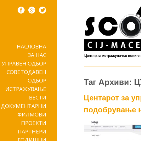
НАСЛОВНА
Skip to content
ЗА НАС
УПРАВЕН ОДБОР
СОВЕТОДАВЕН
ОДБОР
Таг Архиви: 
ИСТРАЖУВАЊЕ
Центарот за у
ВЕСТИ
ДОКУМЕНТАРНИ
подобрување на
ФИЛМОВИ
ПРОЕКТИ
ПАРТНЕРИ
ГОДИШНИ