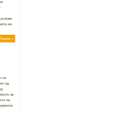
на
е
 услови
жата на
Повеќе »
н се
но од
од
место за
ето на
кументи