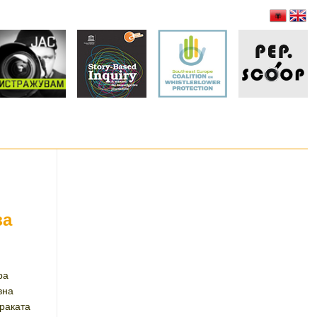
за
ра
вна
раката