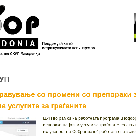
ЦУП
правување со промени со препораки 
 услугите за граѓаните
ЦУП во рамки на работната програма „Подоб
испорака на јавни услуги за граѓаните со акти
вклученост на Собранието“ работеше на испо