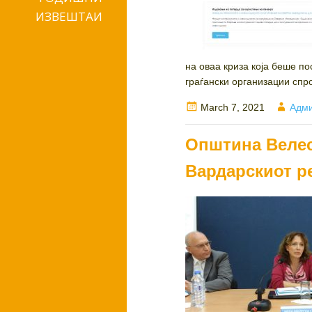
ИЗВЕШТАИ
на оваа криза која беше п
граѓански организации спр
Posted
Auth
March 7, 2021
Адми
on
Општина Велес 
Вардарскиот р