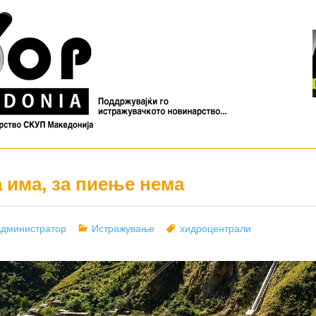
а има, за пиење нема
uthor
Categories
Tags
дминистратор
Истражување
хидроцентрали