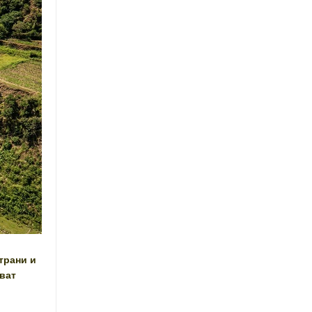
трани и
ават