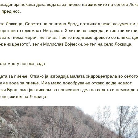
едонија покажа дека водата за пиење на жителите на селото Лок
 пред нос.
 за Локвица, Советот на општина Брод, потпишал некој документ и 
орот ни го одземаат. Ни даваат 3 литри во секунда, и тие три литри
евото, нема мерач, не течат. Ние го подигаме цревото со шипка, ц
к низ цревото“, вели Милислав Војчески, жител на село Локвица,
але многу повеќе вода.
та за пиење. Откако ја изградија малата хидроцентрала во селото 
маме вода за пиење. Има мало подобрување откако дојде новиот
ки Брод, ама јас живеам во повисокиот дел на селото и немам до
Гоце, жител на Локвица.