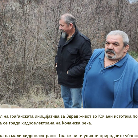
л на граѓанската иницијатива за Здрав живот во Кочани истотака п
а се гради хидроелектрана на Кочанска река.
та на мали хидроелектрани. Тоа ќе ни ги уништи природните убави