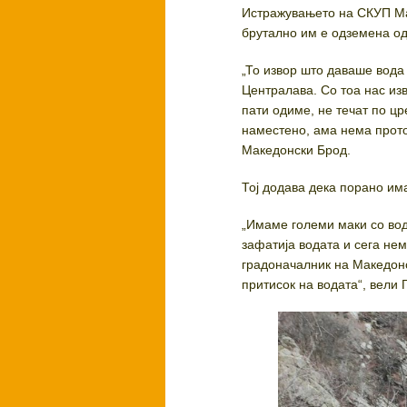
Истражувањето на СКУП Мак
брутално им е одземена од
„То извор што даваше вода
Централава. Со тоа нас изв
пати одиме, не течат по цр
наместено, ама нема прото
Македонски Брод.
Тој додава дека порано им
„Имаме големи маки со вода
зафатија водата и сега не
градоначалник на Македонс
притисок на водата“, вели 