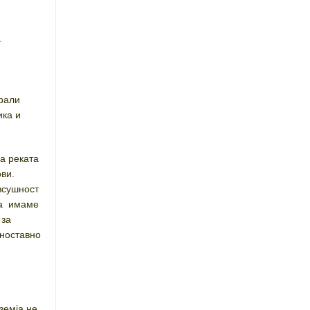
.
рали
ика и
а реката
ови.
всушност
та имаме
 за
дноставно
земја не