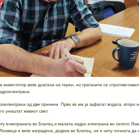
а инвеститор веќе доаѓала на терен, но граѓаните се спротивстави
идроелектрана.
роелектрана од две причини. Прво ќе им ја зафатат водата, второ и
е го уништат живиот свет.
ѓу електраната во Блатец и малата хидро електрана во селото Лок
онвица е веќе изградена, додека во Блатец, не е ниту почната да 