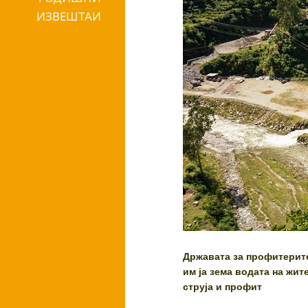
ИЗВЕШТАИ
Државата за профитерите 
им ја зема водата на жит
струја и профит