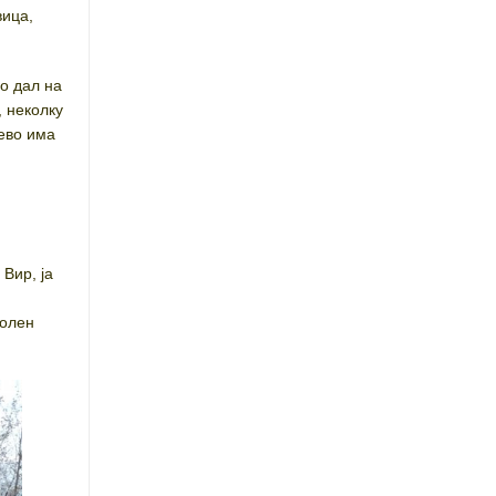
вица,
го дал на
, неколку
рево има
Вир, ја
волен