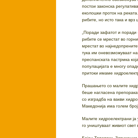
постои законска регулатива
еколошки проток на реката
рибите, но исто така и врз
„Поради зафатот и поради 
рибите се мрестат во горни
мрестат во најнедопрените
тука им оневозможуваат на 
преспанската пастрмка кој
популацијата е многу опад
притоки имаме хидроелектр
Прашањето со малите хидро
беше нагласена препоракат
со изградба на вакви хидр
Македонија има голем број
Малите хидроелектрани ја 
го уништуваат живиот свет 