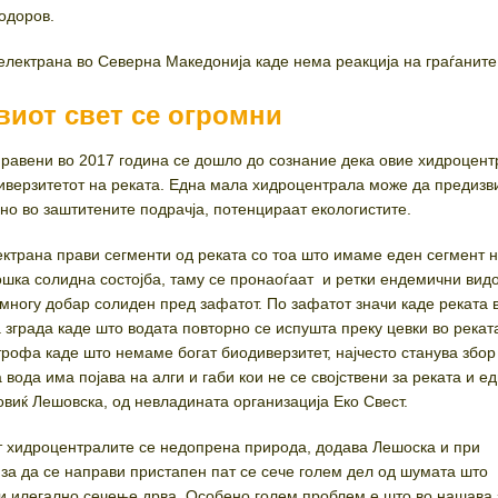
Тодоров.
лектрана во Северна Македонија каде нема реакција на граѓаните
виот свет се огромни
равени во 2017 година се дошло до сознание дека овие хидроцент
иверзитетот на реката. Една мала хидроцентрала може да предизв
но во заштитените подрачја, потенцираат екологистите.
ктрана прави сегменти од реката со тоа што имаме еден сегмент н
лошка солидна состојба, таму се пронаоѓаат и ретки ендемични вид
 многу добар солиден пред зафатот. По зафатот значи каде реката 
а зграда каде што водата повторно се испушта преку цевки во река
трофа каде што немаме богат биодиверзитет, најчесто станува збор
вода има појава на алги и габи кои не се својствени за реката и е
овиќ Лешовска, од невладината организација Еко Свест.
т хидроцентралите се недопрена природа, додава Лешоска и при
 за да се направи пристапен пат се сече голем дел од шумата што
и илегално сечење дрва. Особено голем проблем е што во нашава 