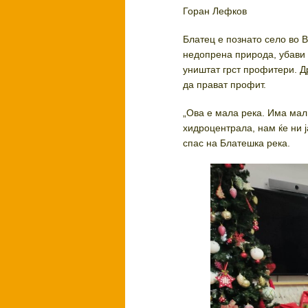
Горан Лефков
Блатец е познато село во 
недопрена природа, убави 
уништат грст профитери. Д
да прават профит.
„Ова е мала река. Има мал
хидроцентрала, нам ќе ни ј
спас на Блатешка река.