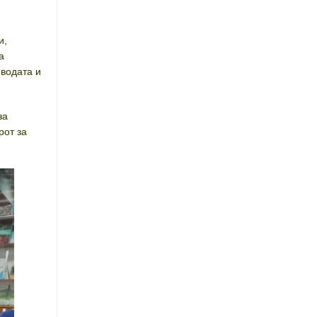
и,
а
 водата и
за
рот за