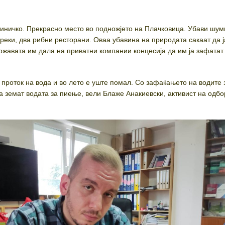
Виничко. Прекрасно место во подножјето на Плачковица. Убави шум
реки, два рибни ресторани. Оваа убавина на природата сакаат да ј
ржавата им дала на приватни компании концесија да им ја зафатат
 проток на вода и во лето е уште помал. Со зафаќањето на водите 
а земат водата за пиење, вели Блаже Анакиевски, активист на одбо