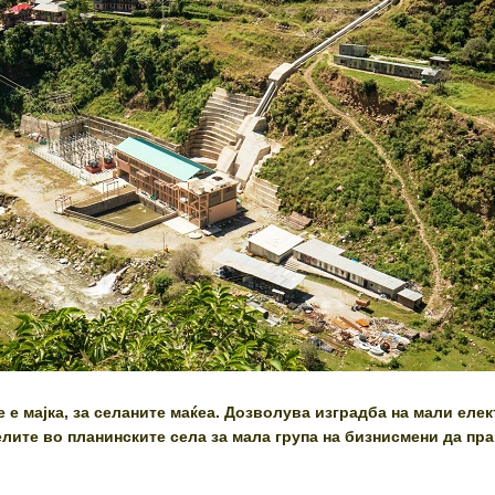
е мајка, за селаните маќеа. Дозволува изградба на мали елек
елите во планинските села за мала група на бизнисмени да пр