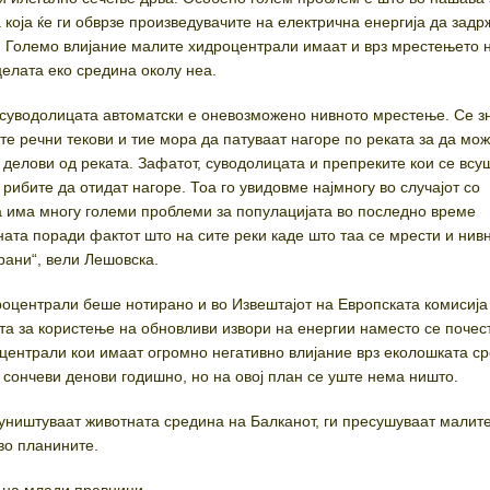
 која ќе ги обврзе произведувачите на електрична енергија да задр
. Големо влијание малите хидроцентрали имаат и врз мрестењето 
 целата еко средина околу неа.
суводолицата автоматски е оневозможено нивното мрестење. Се з
те речни текови и тие мора да патуваат нагоре по реката за да мож
 делови од реката. Зафатот, суводолицата и препреките кои се всу
рибите да отидат нагоре. Тоа го увидовме најмногу во случајот со
а има многу големи проблеми за популацијата во последно време
ната поради фактот што на сите реки каде што таа се мрести и нив
ани“, вели Лешовска.
централи беше нотирано и во Извештајот на Европската комисија
а за користење на обновливи извори на енергии наместо се почес
оцентрали кои имаат огромно негативно влијание врз еколошката с
 сончеви денови годишно, но на овој план се уште нема ништо.
уништуваат животната средина на Балканот, ги пресушуваат малите
во планините.