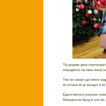
Тој додава дека компанијат
изградбата на оваа мала х
Тие не сакаат да никне хид
ќе остане ќе ја загадат и ќ
Единствената разлика поме
Македонски Брод е што во Л