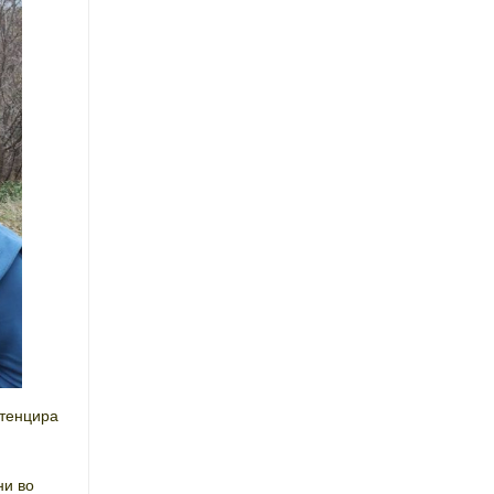
отенцира
ни во