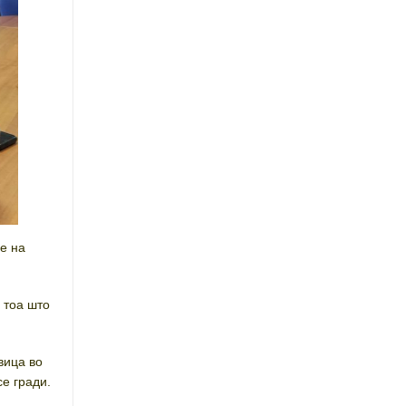
ле на
 тоа што
вица во
се гради.