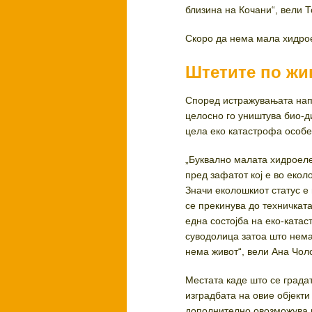
близина на Кочани“, вели 
Скоро да нема мала хидрое
Штетите по жи
Според истражувањата нап
целосно го уништува био-д
цела еко катастрофа особе
„Буквално малата хидроеле
пред зафатот кој е во еко
Значи еколошкиот статус е
се прекинува до техничкат
една состојба на еко-катас
суводолица затоа што нема 
нема живот“, вели Ана Чол
Местата каде што се града
изградбата на овие објекти
дополнително овозможува 