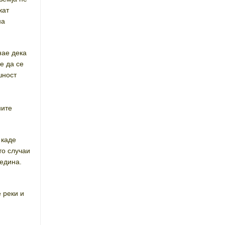
жат
на
нае дека
е да се
шност
ните
 каде
то случаи
редина.
 реки и