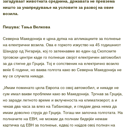
загадуваат животната среднина, државата не превзема
ништо за унапредување на условите за развој на овие
возила.
Пишува: Тања Велкова
Северна Македонија е црна дупка на апликациите за полнење
на електрични возила. Ова е горкото изкуство на 45 годишниот
Шандор од Унгарија, кој го затекнавме во еден од Скопските
трговски центри каде го полнеше својот електричен автомобил
за да стигне до Грција. Тој е сопственик на електрично возило
веќе 6 години, но ваква голгота како во Северна Македонија не
му се случила никаде.
„Имам поминато цела Европа со овој автомобил, и никаде не
сум имал вакви проблеми како во Македонија. Тргнав за Грција,
но заради летното време и вклученоста на климатизерот, а и
чекав два часа за влез на Табановце, и гледам дека нема да
имам доволно струја до Грција. Тогаш ми започна голготата. На
полначите на ЕВН, не можам да полнам бидејќи немам
картичка од ЕВН за полнење, едвај го најдов овој полнач на