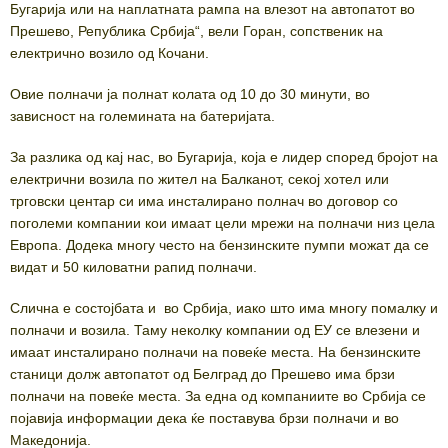
Бугарија или на наплатната рампа на влезот на автопатот во
Прешево, Република Србија“, вели Горан, сопственик на
електрично возило од Кочани.
Овие полначи ја полнат колата од 10 до 30 минути, во
зависност на големината на батеријата.
За разлика од кај нас, во Бугарија, која е лидер според бројот на
електрични возила по жител на Балканот, секој хотел или
трговски центар си има инсталирано полнач во договор со
поголеми компании кои имаат цели мрежи на полначи низ цела
Европа. Додека многу често на бензинските пумпи можат да се
видат и 50 киловатни рапид полначи.
Слична е состојбата и во Србија, иако што има многу помалку и
полначи и возила. Таму неколку компании од ЕУ се влезени и
имаат инсталирано полначи на повеќе места. На бензинските
станици долж автопатот од Белград до Прешево има брзи
полначи на повеќе места. За една од компаниите во Србија се
појавија информации дека ќе поставува брзи полначи и во
Македонија.