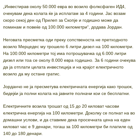
„Инвестирав околу 50.000 евра во возило фолксфаген ИД4,
очекувам дека колата ќе ја исплатам за 4 години. Јас возам
скоро секој ден од Прилеп за Скопје и годишно може да
поминам и повеќе од 100.000 километри“, додава Јордан.
Неговата пресметка оди преку сопственоста не претходното
возило Мерцедес му трошело 6 литри дизел на 100 километри.
На 100.000 километри тој има потрошувачка од 6.000 литри
дизел или тоа се околу 8.000 евра годишно. За 6 години очекува
да ја отплати целата инвестиција и на крајот електричното
возило да му остане гратис.
Јорданчо не ја пресметува електричната енергија како трошок,
бидејќи ја полни колата на јавните полначи кои се бесплатни.
Електричните возила трошат од 15 до 20 киловат часови
електрична енергија на 100 километри. Доколку се полнат на во
домашни услови, и да ставиме дека просечната цена на еден
киловат час е 9 денари, тогаш за 100 километри би платиле од
140 до 180 денари.