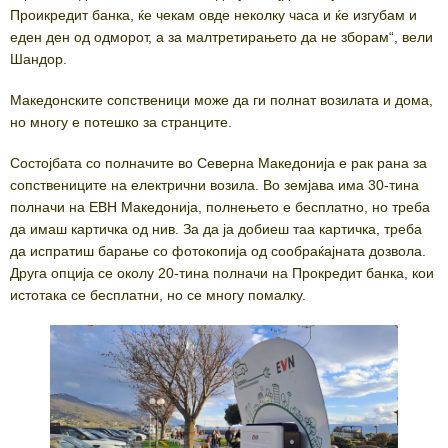
Проикредит банка, ќе чекам овде неколку часа и ќе изгубам и
еден ден од одморот, а за малтретирањето да не зборам“, вели
Шандор.
Македонските сопственици може да ги полнат возилата и дома,
но многу е потешко за странците.
Состојбата со полначите во Северна Македонија е рак рана за
сопствениците на електрични возила. Во земјава има 30-тина
полначи на ЕВН Македонија, полнењето е бесплатно, но треба
да имаш картичка од нив. За да ја добиеш таа картичка, треба
да испратиш барање со фотокопија од сообраќајната дозвола.
Друга опција се околу 20-тина полначи на Прокредит банка, кои
истотака се бесплатни, но се многу помалку.