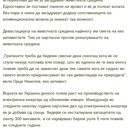
Едноставно ќе постават панели на кровот и ќе ја полнат колата
без пари и нема да загадуваат додека сопствениците на
конвенционални возила ја немаат таа можност.
Девастацијата на животната средина најмногу им смета на еко
активистите. Тие се најгласни против уништувањето на
животната средина.
„Граѓаните треба да бидеме свесни дека секогаш кога ќе се
случи некоја поплава или пожар, што во иднина ќе ги има многу
повеќе треба да се замислат дека тие самите кога ќе седнат во
своето возило придонесуваат во таа девастација на природата“,
вели Орце Николов, еко активист.
Војната во Украина донесе голем раст на производството на
електрична енергија од обновливи извори. Македонија во
следните неколку години најголем дел од електричната енергија
ќе ја добива од сонце, бидејќи се инсталирани капацитети од
околу 300 мегавати, а се најавуваат барем уште 5 пати повеќе
во следните години.