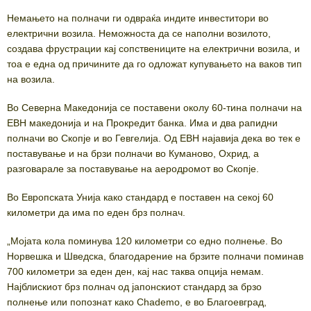
Немањето на полначи ги одвраќа индите инвеститори во
електрични возила. Неможноста да се наполни возилото,
создава фрустрации кај сопствениците на електрични возила, и
тоа е една од причините да го одложат купувањето на ваков тип
на возила.
Во Северна Македонија се поставени околу 60-тина полначи на
ЕВН македонија и на Прокредит банка. Има и два рапидни
полначи во Скопје и во Гевгелија. Од ЕВН најавија дека во тек е
поставување и на брзи полначи во Куманово, Охрид, а
разговарале за поставување на аеродромот во Скопје.
Во Европската Унија како стандард е поставен на секој 60
километри да има по еден брз полнач.
„Мојата кола поминува 120 километри со едно полнење. Во
Норвешка и Шведска, благодарение на брзите полначи поминав
700 километри за еден ден, кај нас таква опција немам.
Најблискиот брз полнач од јапонскиот стандард за брзо
полнење или попознат како Chademo, е во Благоевград,