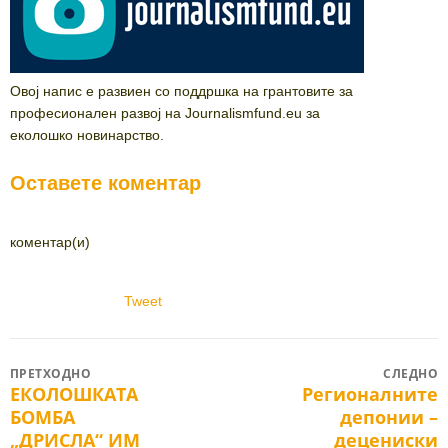
Овој напис е развиен со поддршка на грантовите за
професионален развој на Journalismfund.eu за
еколошко новинарство.
Оставете коментар
коментар(и)
Tweet
Post
ПРЕТХОДНО
СЛЕДНО
ЕКОЛОШКАТА
Регионалните
Previous
Next
navigation
БОМБА
депонии –
post:
post:
„ДРИСЛА“ ИМ
децениски