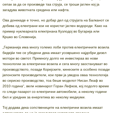
сепак за да се произведе таа струја, се троши јаглен кој ја
загадува животната средина или нафта.
Ова донекаде е точно, но добар дел од струјата на Балканот се
добива од електрани кои не користат јаглен водороди. Како на
пример нуклеарната електрнана Кузлодој во Бугарија или
Кршко во Словенија.
„Германија има многу големо лоби против електричните возила
бидејќи тие се убедени дека имаат усовршено најдобри дизел
мотори во светот. Премногу долго не инвестираа во нови
технологии за електрични возила и сега многу заостануваат во
производството, позади Корејските, кинеските а особено позади
јапонските производители, кои први ја уведоа оваа технологија
во сериско производство, тоа беше моделот Нисан Леаф во
2010 година“, вели новинарот Горан Лефков, кој подолго време
го следи пазарот со електрични автомобили, а неколку години
бил и уредник за енергетика во неколку медиуми.
Тој додава дека сопствениците на електрични возила имаат
алтернатива да не ја загадуваат животната средина.