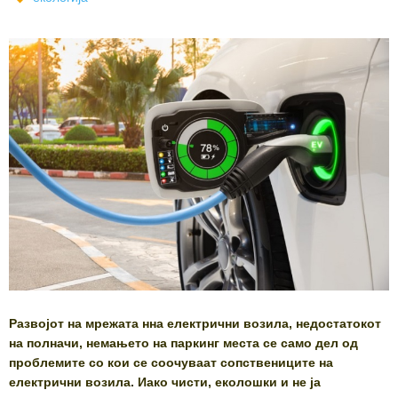
Развојот на мрежата нна електрични возила, недостатокот
на полначи, немањето на паркинг места се само дел од
проблемите со кои се соочуваат сопствениците на
електрични возила. Иако чисти, еколошки и не ја