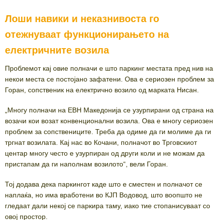
Лоши навики и неказнивоста го
отежнуваат функционирањето на
електричните возила
Проблемот кај овие полначи е што паркинг местата пред нив на
некои места се постојано зафатени. Ова е сериозен проблем за
Горан, сопственик на електрично возило од марката Нисан.
„Многу полначи на ЕВН Македонија се узурпирани од страна на
возачи кои возат конвенционални возила. Ова е многу сериозен
проблем за сопствениците. Треба да одиме да ги молиме да ги
тргнат возилата. Кај нас во Кочани, полначот во Трговскиот
центар многу често е узурпиран од други коли и не можам да
пристапам да ги наполнам возилото“, вели Горан.
Тој додава дека паркингот каде што е сместен и полначот се
наплаќа, но има вработени во КЈП Водовод, што воопшто не
гледаат дали некој се паркира таму, иако тие стопанисуваат со
овој простор.