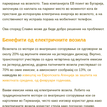
паркирање на возилото. Така компанијата ЕВ поинт во Бугарија,
започнува со наплата на паркинг место во моментот кога ќе
престане да испорачува електрична енергија во возилото, а на
сопственикот му испраќа порака на мобилниот телефон.
Ова според Славчо може да биде добро решение на проблемот.
Бенефити од електричните возила
Возилата со мотори со внатрешно согорување се одговорни за
околу 20% од вкупните емисии на јаглероден диоксид. Вкупно,
транспоортот учествува со една четвртина од вкупните емисии
на јаглерод диоксид, додека патничките возила учествуваат со
70% во овие емисии, а авионскиот сообраќај со 13%, се
наведува во
извештај на Европската Агенција за заштита на
животната средина, од февруари годинава
.
Вакви емисии нема кај електричните возила. Лобито на
традиционалните мотори со внатрешно согорување кои се
најголеми во Германија, често како изговор користат дека иако
електричните возила користат струја како погонско гориво,