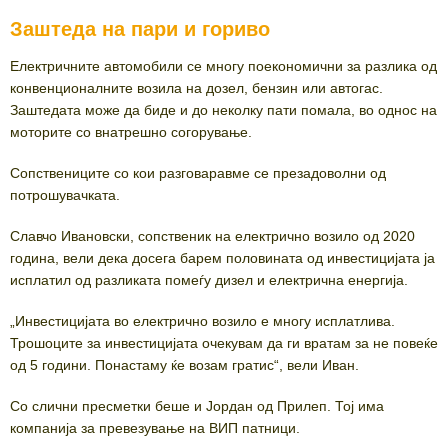
Заштеда на пари и гориво
Електричните автомобили се многу поекономични за разлика од
конвенционалните возила на дозел, бензин или автогас.
Заштедата може да биде и до неколку пати помала, во однос на
моторите со внатрешно согорување.
Сопствениците со кои разговаравме се презадоволни од
потрошувачката.
Славчо Ивановски, сопственик на електрично возило од 2020
година, вели дека досега барем половината од инвестицијата ја
исплатил од разликата помеѓу дизел и електрична енергија.
„Инвестицијата во електрично возило е многу исплатлива.
Трошоците за инвестицијата очекувам да ги вратам за не повеќе
од 5 години. Понастаму ќе возам гратис“, вели Иван.
Со слични пресметки беше и Јордан од Прилеп. Тој има
компанија за превезување на ВИП патници.