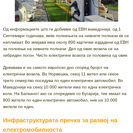
Од информациите што ги добивме од ЕВН македонија, од 1
Септември годинава, веќе полнењата на нивните полначи ќе се
наплаќаат. Во земјава има околу 800 картички издадени од ЕВН
за полнење на нивните полначи. Дел од овие возила се на
хибриден погон. Чисто електрични возила се половина од овие.
Државава е на самото европско дно според бројот на
електрични возила. Во Норвешка, секој 11 жител или секое
трето семејство поседува по еден електричен автомобил. Во
Македонија на секој 10.000 жители има по една електрична
кола. На Балканот ако се споредиме со Бугарија, тие имаат на
800 жители по еден електричен автомобил, ние на 10.000
жители по еден.
Инфраструктурата пречка за развој на
електромобилноста