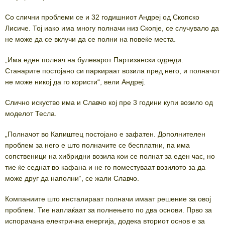
Со слични проблеми се и 32 годишниот Андреј од Скопско
Лисиче. Тој иако има многу полначи низ Скопје, се случувало да
не може да се вклучи да се полни на повеќе места.
„Има еден полнач на булеварот Партизански одреди.
Станарите постојано си паркираат возила пред него, и полначот
не може никој да го користи“, вели Андреј.
Слично искуство има и Славчо кој пре 3 години купи возило од
моделот Тесла.
„Полначот во Капиштец постојано е зафатен. Дополнителен
проблем за него е што полначите се бесплатни, па има
сопственици на хибридни возила кои се полнат за еден час, но
тие ќе седнат во кафана и не го поместуваат возилото за да
може друг да наполни“, се жали Славчо.
Компаниите што инсталираат полначи имаат решение за овој
проблем. Тие наплаќаат за полнењето по два основи. Прво за
испорачана електрична енергија, додека вториот основ е за