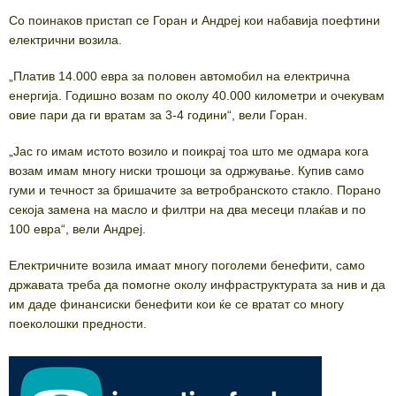
Со поинаков пристап се Горан и Андреј кои набавија поефтини
електрични возила.
„Платив 14.000 евра за половен автомобил на електрична
енергија. Годишно возам по околу 40.000 километри и очекувам
овие пари да ги вратам за 3-4 години“, вели Горан.
„Јас го имам истото возило и поикрај тоа што ме одмара кога
возам имам многу ниски трошоци за одржување. Купив само
гуми и течност за бришачите за ветробранското стакло. Порано
секоја замена на масло и филтри на два месеци плаќав и по
100 евра“, вели Андреј.
Електричните возила имаат многу поголеми бенефити, само
државата треба да помогне околу инфраструктурата за нив и да
им даде финансиски бенефити кои ќе се вратат со многу
поеколошки предности.