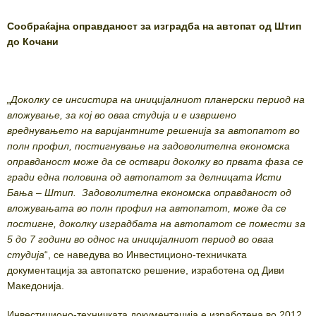
Сообраќајна оправданост за изградба на автопат од Штип
до Кочани
„Доколку се инсистира на иницијалниот планерски период на
вложување, за кој во оваа студија и е извршено
вреднувањето на варијантните решенија за автопатот во
полн профил, постигнување на задоволителна економска
оправданост може да се оствари доколку во првата фаза се
гради една половина од автопатот за делницата Исти
Бања – Штип. Задоволителна економска оправданост од
вложувањата во полн профил на автопатот, може да се
постигне, доколку изградбата на автопатот се помести за
5 до 7 години во однос на иницијалниот период во оваа
студија
“, се наведува во Инвестиционо-техничката
документација за автопатско решение, изработена од Диви
Македонија.
Инвестиционо-техничката документација е изработена во 2012