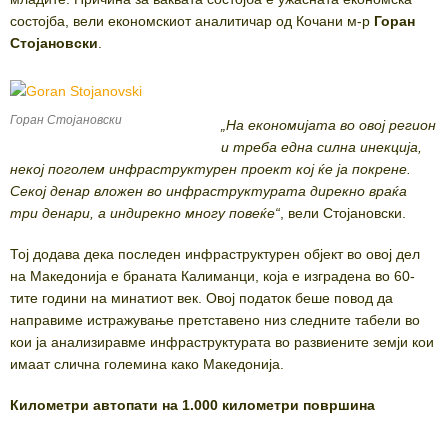
состојба, вели економскиот аналитичар од Кочани м-р
Горан
Стојановски
.
Горан Стојановски
„На економијата во овој регион
и треба една силна инекција,
некој поголем инфраструктурен проект кој ќе ја покрене.
Секој денар вложен во инфраструктурата дирекно враќа
три денари, а индирекно многу повеќе“
, вели Стојановски.
Тој додава дека последен инфраструктурен објект во овој дел
на Македонија е браната Калиманци, која е изградена во 60-
тите години на минатиот век. Овој податок беше повод да
направиме истражување претставено низ следните табели во
кои ја анализиравме инфраструктурата во развиените земји кои
имаат слична големина како Македонија.
Километри автопати на 1.000 километри површина