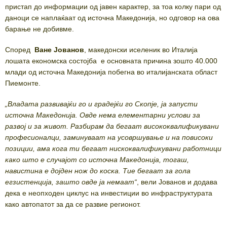
пристап до информации од јавен карактер, за тоа колку пари од
даноци се наплаќаат од источна Македонија, но одговор на ова
барање не добивме.
Според
Ване Јованов
, македонски иселеник во Италија
лошата економска состојба е основната причина зошто 40.000
млади од источна Македонија побегна во италијанската област
Пиемонте.
„Владата развивајќи го и градејќи го Скопје, ја запусти
источна Македонија. Овде нема елементарни услови за
развој и за живот. Разбирам да бегаат висококвалификувани
професионалци, заминуваат на усовршување и на повисоки
позиции, ама кога ти бегаат нискоквалификувани работници
како што е случајот со источна Македонија, тогаш,
навистина е дојден нож до коска. Тие бегаат за гола
егзистенција, зашто овде ја немаат“
, вели Јованов и додава
дека е неопходен циклус на инвестиции во инфраструктурата
како автопатот за да се развие регионот.