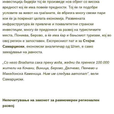
инвестиција бидејќи тој ќе произведе нов објект со висока
вредност кој ќе има повеќе предности. Тој ќе ги подобри
условите за живот на граѓаните, ќе вбризга многу свежи пари
кои ќе ја покренат целата економија. Развиената
инфраструктура ќе привлече и поквалитетни странски
инвестиции, многу ќе придонесе за развој на туристичките
места, Пониква, Берово, а ќе има ќар и бањскиот туризам, кој во
овој регион е запоставен. Експресниот пат и за
Стојче
Самарџиски
, економски аналитичар од Штип, е само
замајување на јавноста.
„Со него Владата сака преку вода, жедни да пренесе 100.000
жители на Кочани, Виница, Берово, Делчево, Пехчево и
Македонска Каменица. Ним им следува автопат“
, вели
Самарџиски.
Непочитување на законот за рамномерен регионален
развој