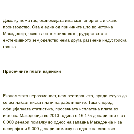
Доколку нема гас, економијата има скап енергенс и скапо
производство. Ова е една од причините што во источна
Македонија, освен лон текстилството, рударството и
екстензивното земјоделство нема друга развиена индустриска
гранка.
Просечните плати најниски
Економската неразвиеност, неинвестирањето, придонесува да
се исплаќаат ниски плати на работниците. Така според
официјалната статистика, просечната исплатена плата во
источна Македонија во 2013 година е 16.175 денари што е за
6.000 денари помалку во однос на западна Македонија и за
неверојатни 9.000 денари помалку во однос на скопскиот