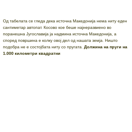
Од табелата се гледа дека источна Македонија нема ниту еден
сантиметар автопат. Косово кое беше најнеразвиено во
поранешна Југославија ја надмина источна Македонија, а
според површина е колку овој дел од нашата земја. Ништо
подобра не е состојбата ниту со пругата.
Должина на пруги на
1.000 километри квадратни