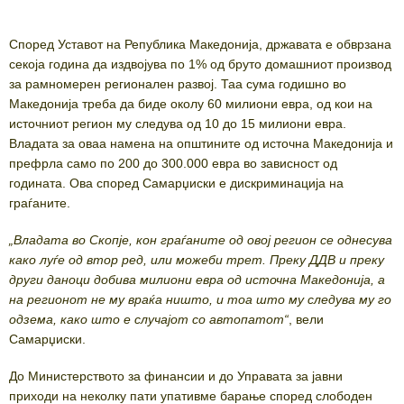
Според Уставот на Република Македонија, државата е обврзана
секоја година да издвојува по 1% од бруто домашниот производ
за рамномерен регионален развој. Таа сума годишно во
Македонија треба да биде околу 60 милиони евра, од кои на
источниот регион му следува од 10 до 15 милиони евра.
Владата за оваа намена на општините од источна Македонија и
префрла само по 200 до 300.000 евра во зависност од
годината. Ова според Самарџиски е дискриминација на
граѓаните.
„Владата во Скопје, кон граѓаните од овој регион се однесува
како луѓе од втор ред, или можеби трет. Преку ДДВ и преку
други даноци добива милиони евра од источна Македонија, а
на регионот не му враќа ништо, и тоа што му следува му го
одзема, како што е случајот со автопатот“
, вели
Самарџиски.
До Министерството за финансии и до Управата за јавни
приходи на неколку пати упативме барање според слободен