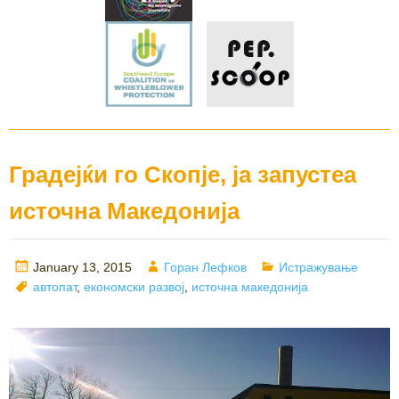
Градејќи го Скопје, ја запустеа
источна Македонија
Posted
Author
Categories
January 13, 2015
Горан Лефков
Истражување
on
Tags
автопат
,
економски развој
,
источна македонија