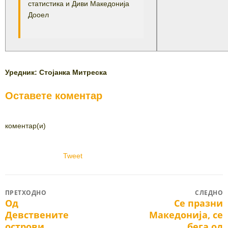
статистика и Диви Македонија
Дооел
Уредник: Стојанка Митреска
Оставете коментар
коментар(и)
Tweet
Post
ПРЕТХОДНО
СЛЕДНО
Од
Се празни
Previous
Next
navigation
Девствените
Македонија, се
post:
post:
острови
бега од