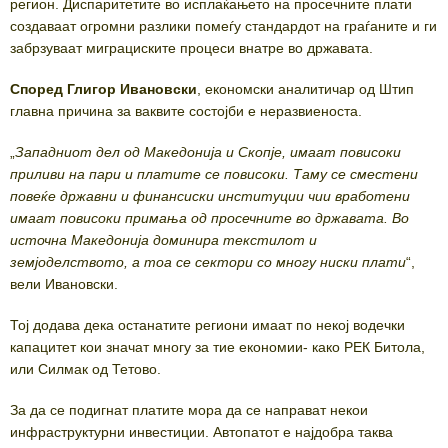
регион. Диспаритетите во исплаќањето на просечните плати
создаваат огромни разлики помеѓу стандардот на граѓаните и ги
забрзуваат миграциските процеси внатре во државата.
Според Глигор Ивановски
, економски аналитичар од Штип
главна причина за ваквите состојби е неразвиеноста.
„
Западниот дел од Македонија и Скопје, имаат повисоки
приливи на пари и платите се повисоки. Таму се сместени
повеќе државни и финансиски институции чии вработени
имаат повисоки примања од просечните во државата. Во
источна Македонија доминира текстилот и
земјоделството, а тоа се сектори со многу ниски плати
“,
вели Ивановски.
Тој додава дека останатите региони имаат по некој водечки
капацитет кои значат многу за тие економии- како РЕК Битола,
или Силмак од Тетово.
За да се подигнат платите мора да се направат некои
инфраструктурни инвестиции. Автопатот е најдобра таква