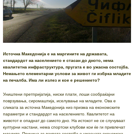
Источна Македонија е на маргините на државата,
стандардот на населението е стасан до дното, нема
квалитетна инфраструктура, пругата е во ужасна состојба.
Немањето елементарни услови за живот ги избрка младите
на печалба. Има ли излез и кое е решението?
Уништени претпријатија, ниски плати, лоши сообраќајни
поврзувања, сиромаштија, иселување на младите. Ова е
сликата за источна Македонија низ призма на економските
параметри и стандардот на населението. Квалитетот на
животот е опаднат до самото дно. На истокот не се случуваат
културни настани, нема спортски клубови кои ќе ги привлечат
младите. Причина за ваквата состојба е ужасната економска