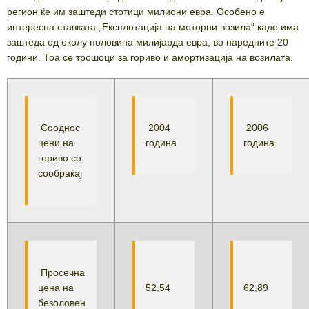
регион ќе им заштеди стотици милиони евра. Особено е
интересна ставката „Експлотација на моторни возила“ каде има
заштеда од околу половина милијарда евра, во наредните 20
години. Тоа се трошоци за гориво и амортизација на возилата.
Сооднос
2004
2006
цени на
година
година
гориво со
сообраќај
Просечна
цена на
52,54
62,89
безоловен