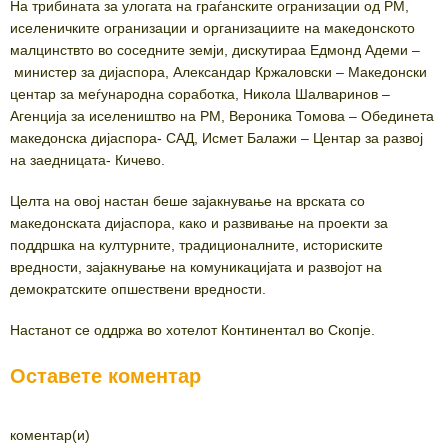
На трибината за улогата на граѓанските огранизации од РМ,
иселеничките огранизации и организациите на македонското
малцинствто во соседните земји, дискутираа Едмонд Адеми –
министер за дијаспора, Александар Кржаловски – Македонски
центар за меѓународна соработка, Никола Шалваринов –
Агенција за иселеништво на РМ, Вероника Томова – Обединета
македонска дијаспора- САД, Исмет Балажи – Центар за развој
на заедницата- Кичево.
Целта на овој настан беше зајакнување на врската со
македонската дијаспора, како и развивање на проекти за
поддршка на културните, традиционалните, историските
вредности, зајакнување на комуникацијата и развојот на
демократските опшествени вредности.
Настанот се оддржа во хотелот Континентал во Скопје.
Оставете коментар
коментар(и)