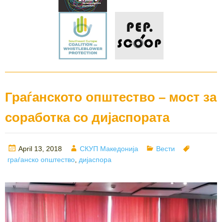
Граѓанското општество – мост за
соработка со дијаспората
Posted
Author
Categories
Tags
April 13, 2018
СКУП Македонија
Вести
on
граѓанско општество
,
дијаспора