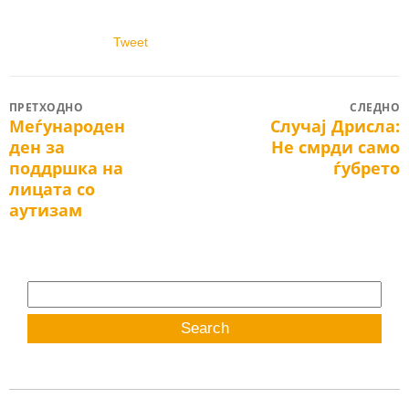
Tweet
Post
ПРЕТХОДНО
СЛЕДНО
Меѓународен
Случај Дрисла:
Previous
Next
navigation
ден за
Не смрди само
post:
post:
поддршка на
ѓубрето
лицата со
аутизам
Search
for: