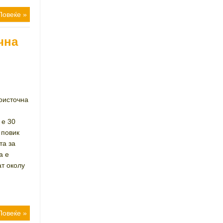
Повеќе »
чна
гоисточна
 е 30
 повик
та за
а е
ат околу
Повеќе »