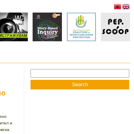
Search
for:
но
нено
ител и
вска.