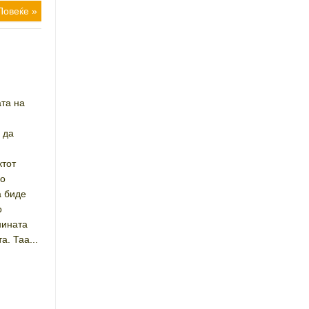
Повеќе »
ата на
 да
ктот
но
а биде
о
нината
а. Таа...