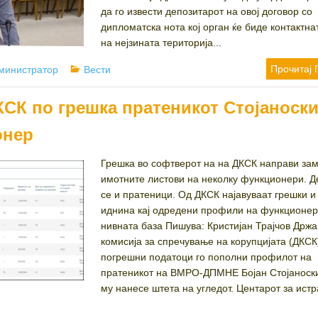
да го извести депозитарот на овој договор со
дипломатска нота кој орган ќе биде контактна
на нејзината територија...
thor
Categories
Прочитај 
министратор
Вести
КСК по грешка пратеникот Стојаноски
онер
Грешка во софтверот на на ДКСК направи за
имотните листови на неколку функционери. Д
се и пратеници. Од ДКСК најавуваат грешки и
иднина кај одредени профили на функционер
нивната база Пишува: Кристијан Трајчов Држ
комисија за спречување на корупцијата (ДКСК
погрешни податоци го пополни профилот на
пратеникот на ВМРО-ДПМНЕ Бојан Стојаноски
му нанесе штета на угледот. Центарот за ист