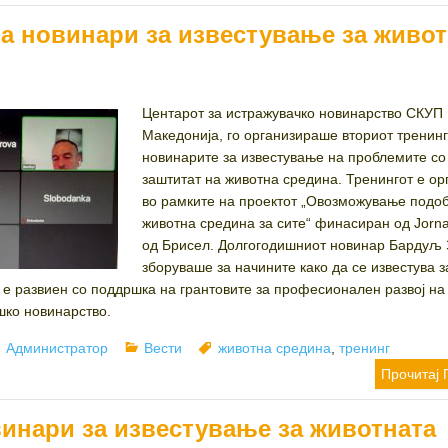
на новинари за известување за живот
Центарот за истражувачко новинарство СКУП
Македонија, го организираше вториот тренинг
новинарите за известување на проблемите со
заштитат на животна средина. Тренингот е ор
во рамките на проектот „Овозможување подо
животна средина за сите“ финасиран од Jorna
од Брисел. Долгогодишниот новинар Бардуљ 
зборуваше за начините како да се известува з
 е развиен со поддршка на грантовите за професионален развој на
шко новинарство.
Author
Categories
Tags
Администратор
Вести
животна средина
,
тренинг
Прочитај 
винари за известување за животната