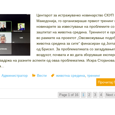
Центарот за истражувачко новинарство СКУП
Македонија, го организираше првиот тренинг 
новинарите за известување на проблемите со
заштитат на животна средина. Тренингот е ор
во рамките на проектот „Овозможување подо
животна средина за сите“ финасиран од Jorna
од Брисел. За проблематиката со загадување
воздухот, почвата и во дата зборуваше експер
 задржа на разните аспекти од оваа проблематика. Искра Стојанова,
...
Author
Categories
Tags
Администратор
Вести
животна средина
,
тренинг
Прочитај 
Page 1 of 16
1
2
3
4
Next 