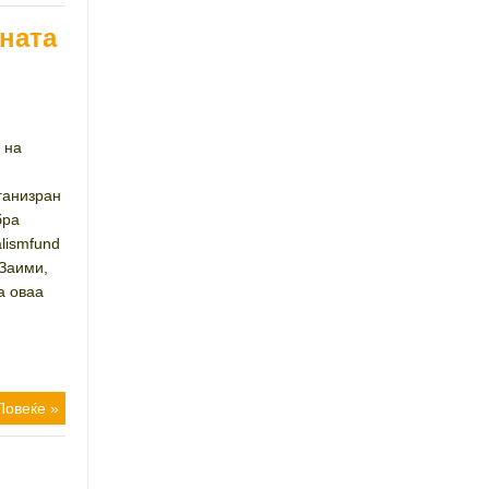
ната
 на
ганизран
бра
lismfund
Заими,
а оваа
Повеќе »