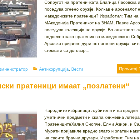
Сопругот на пратеничката Благица Ласовска 
поседува огнено оружје. Колкав е арсеналот 
македонските пратеници? Изработил: Тим на
МАкедонија Пратеникот на ЗНАМ, Павле Арсо
поседува колекција на оружје. Во анкетниот л
поднесен како пратеник во македонското Соб
Арсоски пријавил дури пет огнени оружја, сит
стекнати со договор...
uthor
Categories
Прочитај 
дминистратор
Антикорупција
,
Вести
нски пратеници имаат „позлатени“
Народните избраници љубители и на вредни
уметнички предмети и скапа книжевна литера
ПратеницитеХалил Снопче, Елми Азири, и Са
Мурати пријавиле вредно злато и златен наки
на своите брачни другари. Изработил: Тим н