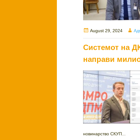
Posted
Au
August 29, 2024
Ад
on
Системот на Д
направи мили
новинарство СКУП...