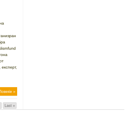
на
ганизран
бра
lismfund
тона
от
 експерт,
Повеќе »
›
Last »