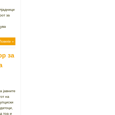
илјадници
рот за
дува
Повеќе »
ор за
а
а јавните
тот на
рупциски
одатоци,
д тоа и