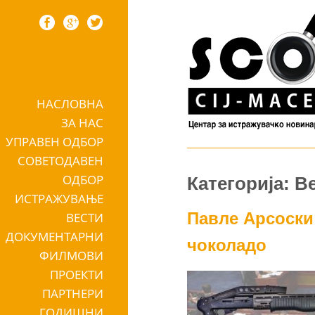
НАСЛОВНА
Skip to content
ЗА НАС
УПРАВЕН ОДБОР
СОВЕТОДАВЕН
ОДБОР
Категорија: В
ИСТРАЖУВАЊЕ
Павле Арсоски 
ВЕСТИ
ДОКУМЕНТАРНИ
чоколадо
ФИЛМОВИ
ПРОЕКТИ
ПАРТНЕРИ
ГОДИШНИ