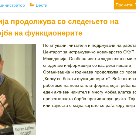
thor
Categories
Прочитај 
министратор
Вести
ја продолжува со следењето на
ојба на функционерите
Почитувани, читатели и подржувачи на работ
Центарот за истражувачко новинарство СКУП
Македонија. Особена чест и задоволство ми е
споделам информација со вас дека нашата
Организација и годинава продолжува со прое
„Колку се богати функционерите“. Веќе актив
работиме на новата платформа, која треба д
еден активен чинител и многу моќна алатка в
превентивната борба против корупцијата. Тај
или тајноста е мајка кај што се раѓа корупцијат