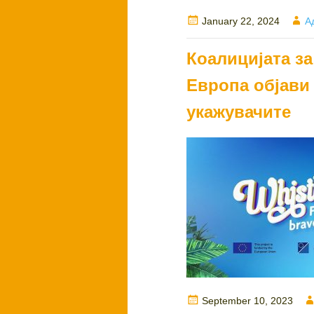
Posted
A
January 22, 2024
А
on
Коалицијата за
Европа објави
укажувачите
Posted
September 10, 2023