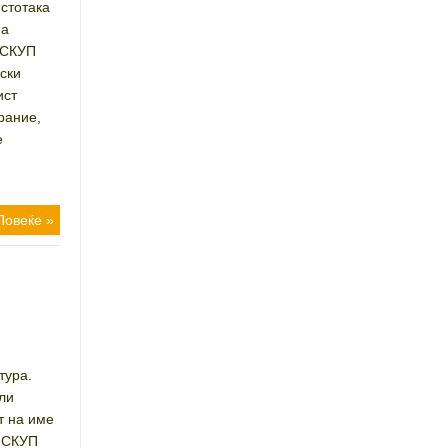
истотака
на
 СКУП
ски
ист
рание,
е
Повеќе »
тура.
ли
т на име
а СКУП