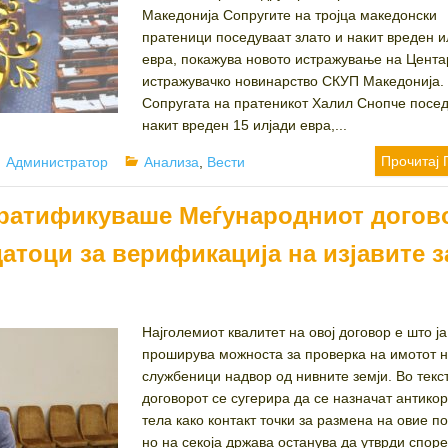
Македонија Сопругите на тројца македонски
пратеници поседуваат злато и накит вреден 
евра, покажува новото истражување на Цента
истражувачко новинарство СКУП Македонија.
Сопругата на пратеникот Халил Снопче посе
накит вреден 15 илјади евра,...
Author
Categories
Прочитај 
Администратор
Анализа
,
Вести
 ратификуваше Меѓународниот догов
атоци за верификација на изјавите з
Најголемиот квалитет на овој договор е што ја
проширува можноста за проверка на имотот н
службеници надвор од нивните земји. Во текс
договорот се сугерира да се назначат антико
тела како контакт точки за размена на овие п
но на секоја држава останува да утврди споре