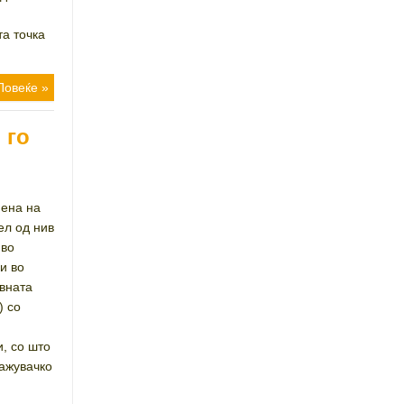
та точка
Повеќе »
 го
мена на
ел од нив
 во
и во
авната
) со
, со што
ражувачко