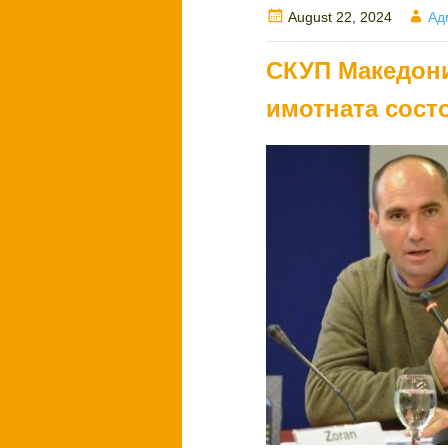
Posted
Au
August 22, 2024
Ад
on
СКУП Македони
имотната сост