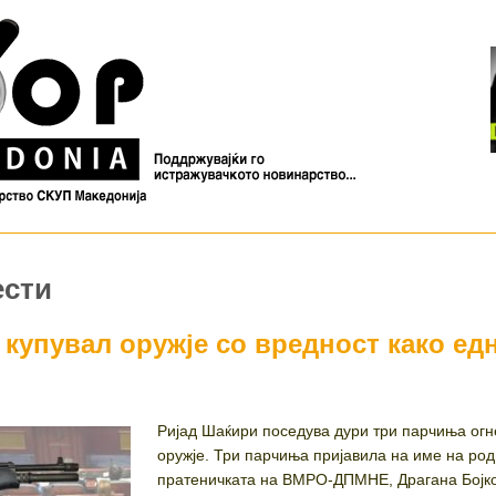
ести
купувал оружје со вредност како ед
Ријад Шаќири поседува дури три парчиња ог
оружје. Три парчиња пријавила на име на род
пратеничката на ВМРО-ДПМНЕ, Драгана Бојко