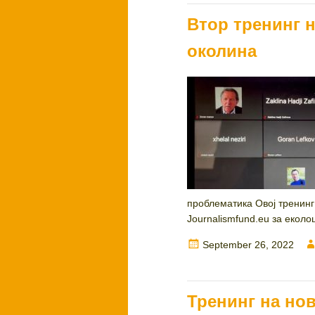
on
Втор тренинг 
околина
проблематика Овој тренинг
Journalismfund.eu за еколо
Posted
September 26, 2022
on
Тренинг на но