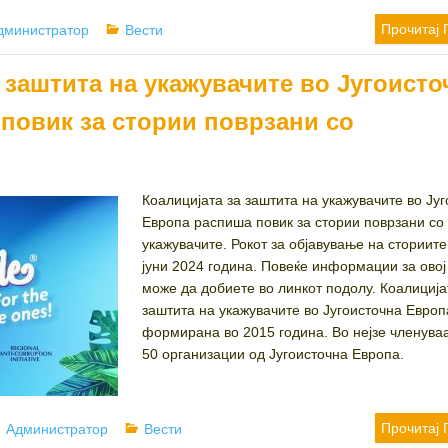
uthor
Categories
Прочитај 
дминистратор
Вести
 заштита на укажувачите во Југоисто
 повик за стории поврзани со
Коалицијата за заштита на укажувачите во Ју
Европа распиша повик за стории поврзани со
укажувачите. Рокот за објавување на сториите
јуни 2024 година. Повеќе информации за овој
може да добиете во линкот подолу. Коалиција
заштита на укажувачите во Југоисточна Европ
формирана во 2015 година. Во нејзе членува
50 организации од Југоисточна Европа.
Author
Categories
Прочитај 
Администратор
Вести