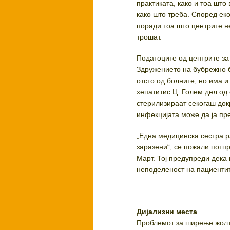
практиката, како и тоа што
како што треба. Според ек
поради тоа што центрите н
трошат.
Податоците од центрите за
Здружението на бубрежно б
отсто од болните, но има 
хепатитис Ц. Голем дел од
стерилизираат секогаш докр
инфекцијата може да ја пр
„Една медицинска сестра р
заразени“, се пожали потп
Март. Тој предупреди дека
неподеленост на пациентит
Дијализни места
Проблемот за ширење жолти