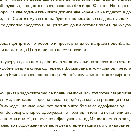
болување, процентот на заразеноста бил и до 90 отсто. Но, тој е о
бро. За две години клиниката добила две корекции на буџетот, а до
една. „Со зголемувањето на буџетот полека ќе се создадат услови 
 со доволно средства и на центрите да им останат пари и да купув
рават центрите, потребен е и простор за да се направи поделба на
ни на жолтица Ц од оние што не се заразени.
во уверува дека нема драстично зголемување на заразата со жолтиц
е добие реална слика од теренот, формирана е комисија од претст
и од Клиниката за нефрологија. Но, објаснувањето од комисијата е
екој центар задолжително се прави хемиска или топлотна стерилиза
за. Медицинскиот персонал има наредба да менува ракавици по се
Таму каде што има можност, позитивните болни се одвојуваат од
и. Во секој случај, се одвојуваат на позитивни или на негативни ап
а на машините“, се вели во објаснувањето од Министерството за з
вање, во продолжение се вели дека стерилизацијата и стандардите 