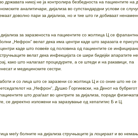
 во државата никој не ја контролира безбедноста на пациентите на 
ономските аналитичари, дијализа во супстандардни услови се случу
емаат доволно пари за дијализа, но и тие што ги добиваат ненамен
 дијализа за заразеноста на пациентите со жолтица Ц се фрапантни
олни „Нефрон“ велат дека има центри каде што заразата е присутн
и центри каде што повеќе од половина од пациентите се инфициран
 стручњаците велат дека инфекцијата се шири бидејќи апаратите не
ај, како што налагаат процедурите, а се штеди и на ракавици, па
енесат и медицинските сестри.
аботи и со лица што се заразени со жолтица Ц и со оние што не се
ретседателот на „Нефрон“, Душко Ѓоргиевски, на Денот на бубрегот
 пациентите што доаѓаат во центрите за дијализа, поради физичкат
е, се директно изложени на заразување од хепатитис Б и Ц.
ца меѓу болните на дијализа стручњаците ја лоцираат и во нема