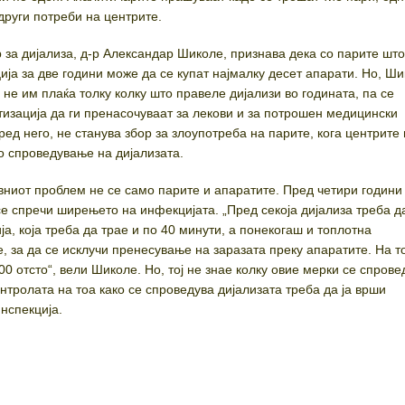
други потреби на центрите.
за дијализа, д-р Александар Шиколе, признава дека со парите што
ија за две години може да се купат најмалку десет апарати. Но, Ш
не им плаќа толку колку што правеле дијализи во годината, па се
изација да ги пренасочуваат за лекови и за потрошен медицински
ред него, не станува збор за злоупотреба на парите, кога центрите
о спроведување на дијализата.
вниот проблем не се само парите и апаратите. Пред четири години
се спречи ширењето на инфекцијата. „Пред секоја дијализа треба д
а, која треба да трае и по 40 минути, а понекогаш и топлотна
, за да се исклучи пренесување на заразата преку апаратите. На т
00 отсто“, вели Шиколе. Но, тој не знае колку овие мерки се спрове
онтролата на тоа како се спроведува дијализата треба да ја врши
нспекција.