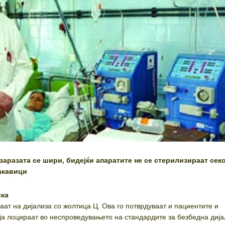
заразата се шири, бидејќи апаратите не се стерилизираат сек
ракавици
ска
аат на дијализа со жолтица Ц. Ова го потврдуваат и пациентите и
ја лоцираат во неспроведувањето на стандардите за безбедна дија