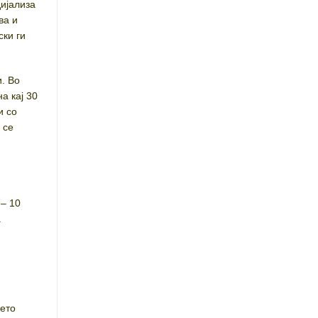
дијализа
ва и
ски ги
. Во
а кај 30
и со
 се
 – 10
а
њето