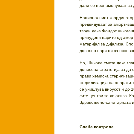
дали се пренаменуваат за 
Националниот координатор 
предвидуваат за амортизац
тврди дека Фондот никогаш 
принудени парите од аморт
материјал за дијализа. Спо
доволно пари ни за основн
Но, Шиколе смета дека гла
донесена стратегија за да 
прави хемиска стерилизациј
стерилизација на апаратите
се уништува вирусот и до 1
сите центри за дијализа. К
Здравствено-санитарната и
Слаба контрола