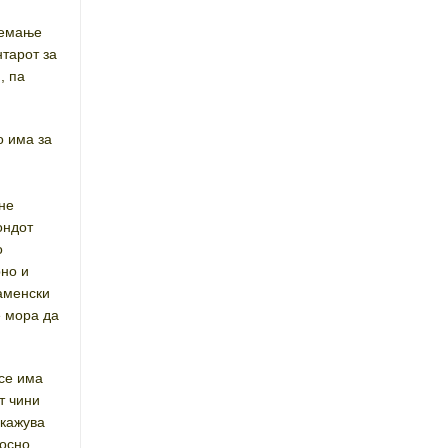
немање
нтарот за
, па
о има за
 не
ондот
о
рно и
наменски
е мора да
 се има
т чини
окажува
носно