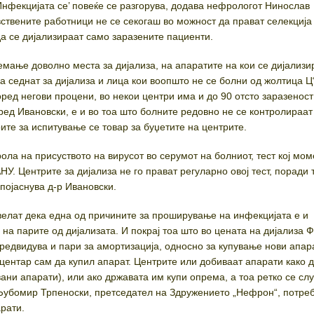
Инфекцијата се’ повеќе се разгорува, додава нефрологот Нинослав
вствените работници не се секогаш во можност да прават селекција
да се дијализираат само заразените пациенти.
емање доволно места за дијализа, на апаратите на кои се дијализи
а седнат за дијализа и лица кои воопшто не се болни од жолтица Ц
ред негови процени, во некои центри има и до 90 отсто заразеност
ред Ивановски, е и во тоа што болните редовно не се контролираат
ите за испитување се товар за буџетите на центрите.
ола на присуството на вирусот во серумот на болниот, тест кој мом
У. Центрите за дијализа не го прават регуларно овој тест, поради 
 појаснува д-р Ивановски.
елат дека една од причините за проширување на инфекцијата е и
а парите од дијализата. И покрај тоа што во цената на дијализа Ф
редвидува и пари за амортизација, односно за купување нови апар
 центар сам да купил апарат. Центрите или добиваат апарати како 
вани апарати), или ако државата им купи опрема, а тоа ретко се слу
Љубомир Трпеноски, претседател на Здружението „Нефрон“, потреб
арати.