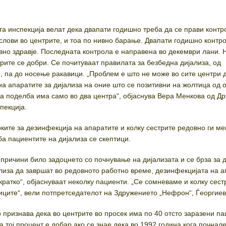
а инспекција велат дека двапати годишно треба да се прави контр
слови во центрите, и тоа по нивно барање. Двапати годишно контр
јавно здравје. Последната контрола е направена во декември лани.
рите се добри. Се почитуваат правилата за безбедна дијализа, од
, па до носење ракавици. „Проблем е што не може во сите центри 
а апаратите за дијализа на оние што се позитивни на жолтица од 
ква поделба има само во два центра“, објаснува Вера Менкова од Д
пекција.
рките за дезинфекција на апаратите и колку сестрите редовно ги м
ба пациентите на дијализа се скептици.
 причини било задоцнето со почнување на дијализата и се брза за 
ализа да завршат во редовното работно време, дезинфекцијата на 
кратко“, објаснуваат неколку пациенти. „Се сомневаме и колку сест
иците“, вели потпретседателот на Здружението „Нефрон“, Ѓеоргиев
признава дека во центрите во просек има по 40 отсто заразени п
а тој процент е добар ако се знае дека во 1992 година кога почнал