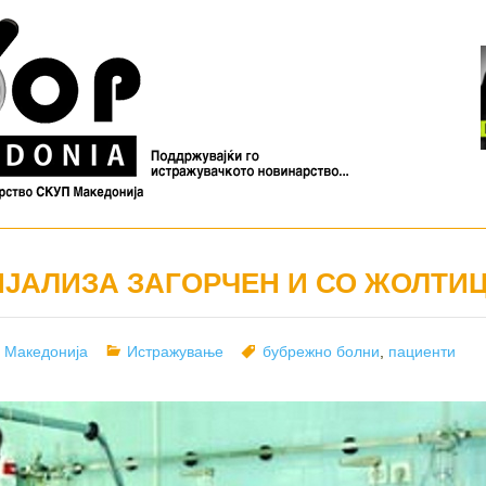
ИЈАЛИЗА ЗАГОРЧЕН И СО ЖОЛТИ
r
Categories
Tags
 Македонија
Истражување
бубрежно болни
,
пациенти