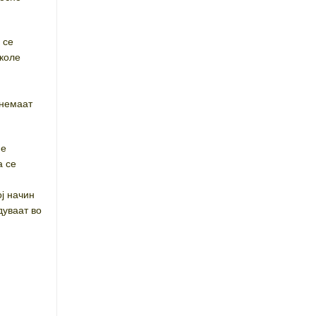
 се
иколе
 немаат
 е
а се
ој начин
дуваат во