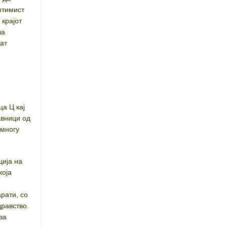
птимист
 крајот
за
аат
а Ц кај
авници од
 многу
ција на
која
арати, со
дравство.
за