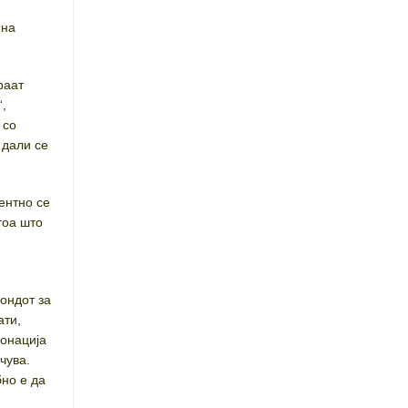
 на
раат
“,
 со
 дали се
ентно се
тоа што
ондот за
ати,
донација
чува.
но е да