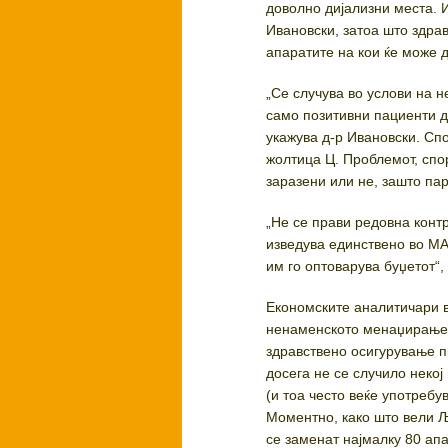
доволно дијализни места. 
Ивановски, затоа што здра
апаратите на кои ќе може 
„Се случува во услови на н
само позитивни пациенти д
укажува д-р Ивановски. Спо
жолтица Ц. Проблемот, спо
заразени или не, зашто пар
„Не се прави редовна контр
изведува единствено во МАН
им го оптоварува буџетот“,
Економските аналитичари в
ненаменското менаџирање н
здравствено осигурување п
досега не се случило некој
(и тоа често веќе употребу
Моментно, како што вели 
се заменат најмалку 80 ап