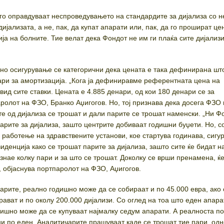
го оправдуваат неспроведувањето на стандардите за дијализа со 
ијализата, а не, пак, да купат апарати или, пак, да го прошират це
ја на болните. Тие велат дека Фондот не им ги плаќа сите дијализи
ено осигурување се категорични дека цената е така дефинирана шт
нари за амортизација. „Кога ја дефиниравме референтната цена на
вид сите ставки. Цената е 4.885 денари, од кои 180 денари се за
аролот на ФЗО, Бранко Аџигогов. Но, тој признава дека досега ФЗО
те од дијализа се трошат и дали парите се трошат наменски. „Ни Ф
арите за дијализа, зашто центрите добиваат годишни буџети. Но, с
 работење на здравствените установи, кое стартува годинава, сигу
иденција како се трошат парите за дијализа, зашто сите ќе бидат 
знае колку пари и за што се трошат. Доколку се врши пренамена, ќ
, објаснува портпаролот на ФЗО, Аџигогов.
арите, реално годишно може да се собираат и по 45.000 евра, ако
ават и по околу 200.000 дијализи. Со оглед на тоа што еден апара
одишно може да се купуваат најмалку седум апарати. А реалноста п
 ни по еден. Аналитичарите прашуваат каде се трошат тие пари, од