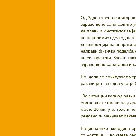
Од Здравствено-санитарнат
здравствено-санитарните у
да прави и Институтот за 
на најголемиот дел од цент
дезинфекција на апаратите
направи физичка поделба н
не се заразени. Засега та
здравствено-санитарна инс
Но, дали се почитуваат ме
ракавиците за една употре
„Во ситуации кога од разни
стигне двете смени на диј
место 20 минути, трае и по
редовно ги менуваат ракав
Националниот координатор 
со жолтица Ц, но смета дек