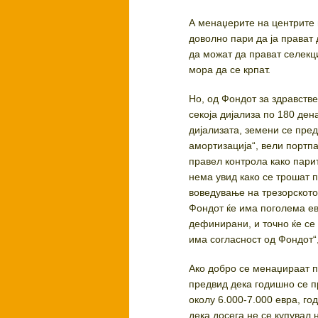
А менаџерите на центрите 
доволно пари да ја прават д
да можат да прават селекци
мора да се крпат.
Но, од Фондот за здравств
секоја дијализа по 180 де
дијализата, земени се пред
амортизација“, вели портп
правел контрола како пари
нема увид како се трошат п
воведување на трезорското
Фондот ќе има поголема ев
дефинирани, и точно ќе се 
има согласност од Фондот“
Ако добро се менаџираат п
предвид дека годишно се пр
околу 6.000-7.000 евра, г
дека досега не се купувал