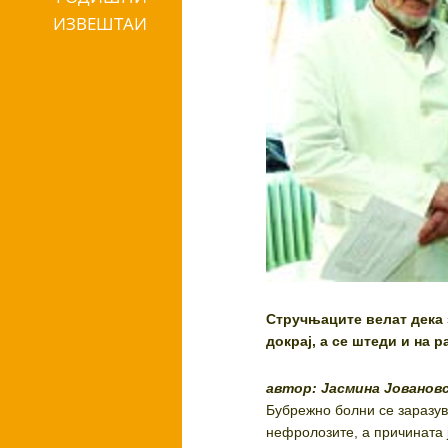
ИЗВЕШТАИ
Стручњаците велат дека 
докрај, а се штеди и на 
автор: Јасмина Јованов
Бубрежно болни се заразув
нефролозите, а причината 