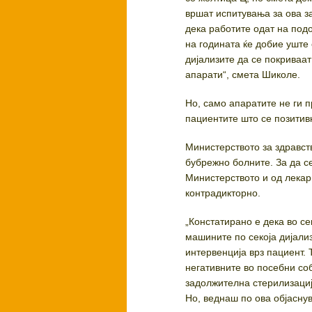
вршат испитувања за ова за
дека работите одат на подо
на годината ќе добие уште 
дијализите да се покриваат
апарати“, смета Шиколе.
Но, само апаратите не ги п
пациентите што се позитив
Министерството за здравст
бубрежно болните. За да с
Министерството и од лекар
контрадикторно.
„Констатирано е дека во с
машините по секоја дијали
интервенција врз пациент. 
негативните во посебни соб
задолжителна стерилизациј
Но, веднаш по ова објасну