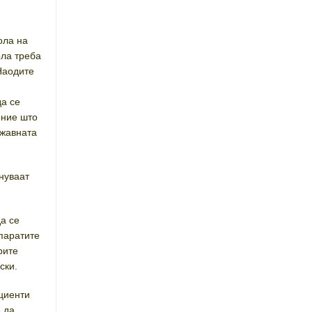
ола на
ола треба
 Наодите
да се
оние што
ржавната
енуваат
да се
апаратите
рите
ски.
ациенти
е да