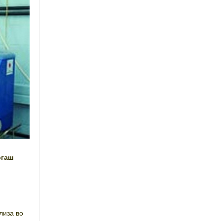
огаш
лиза во