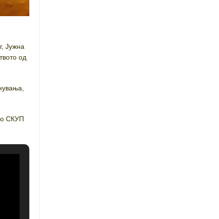
г, Јужна
твото од
гнувања,
во СКУП