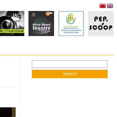
Search
for: