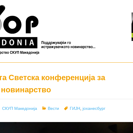
та Светска конференција за
 новинарство
Author
Categories
Tags
СКУП Македонија
Вести
ГИЈН
,
јоханесбург