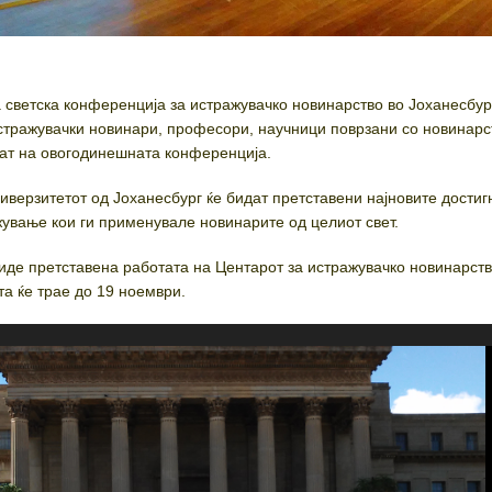
а светска конференција за истражувачко новинарство во Јоханесбур
стражувачки новинари, професори, научници поврзани со новинарс
ваат на овогодинешната конференција.
ниверзитетот од Јоханесбург ќе бидат претставени најновите дости
жување кои ги применувале новинарите од целиот свет.
иде претставена работата на Центарот за истражувачко новинарст
а ќе трае до 19 ноември.