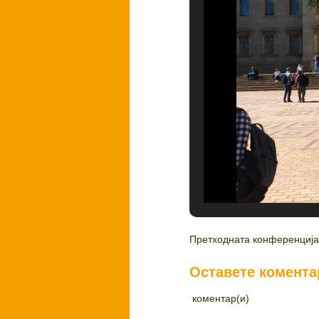
Претходната конференција 
Оставете комента
коментар(и)