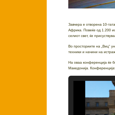
Завчера е отворена 10-тат
Африка. Повеќе од 1.200 и
селиот свет, ќе присуству
Во просториите на „Виц“ у
техники и начини на истра
На оваа конференција ќе б
Македонија. Конференцијат