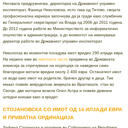
Неговата придружничка, директорка на Државниот управен
инспекторат, Фаница Николовска, исто така од Тетово, својата
професионална кариера започнува да ја гради како службеник
во Генералниот секретаријат на Влада од 2006 до 2011 година.
До 2012 година работи во Министерството за информатично
општество и администрација, а до моментот на именување
директор работи во Државниот управен инспекторат.
Николоска во моментов поседува имот вреден 290 илјади евра.
На нејзино име во
имотната листа
пријавена во Државната
комисија за спречување на коурпција се наведени само
благородни метали вредни околу 2.400 евра. Останатиот имот
се води како имот на родители, брачен другар и деца. Тие
имаат повеќе земјоделски земјишта во Врапчиште, стан во
Скопје, две моторни возила Опел Астра и повеќе девизни
штедни книшки како и кредит.
СТОЈАНОВСКА СО ИМОТ ОД 14 ИЛЈАДИ ЕВРА
И ПРИВАТНА ОРДИНАЦИЈА
Дафина Стојаноска е пратеник во Собранието на Република