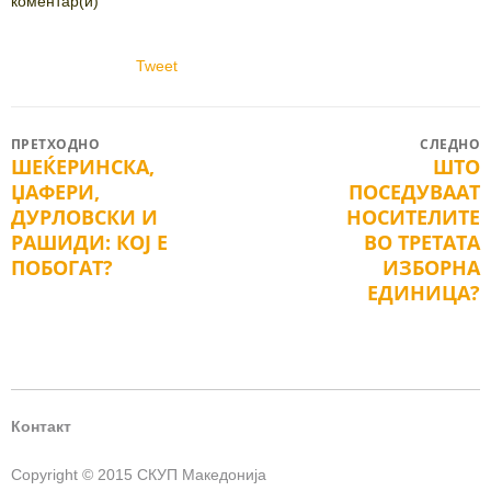
коментар(и)
Tweet
Post
ПРЕТХОДНО
СЛЕДНО
ШЕЌЕРИНСКА,
ШТО
Previous
Next
navigation
ЏАФЕРИ,
ПОСЕДУВААТ
post:
post:
ДУРЛОВСКИ И
НОСИТЕЛИТЕ
РАШИДИ: КОЈ Е
ВО ТРЕТАТА
ПОБОГАТ?
ИЗБОРНА
ЕДИНИЦА?
Контакт
Copyright © 2015 СКУП Македонија