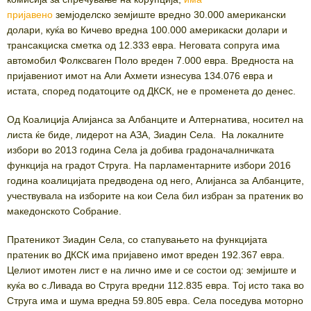
пријавено
земјоделско земјиште вредно 30.000 американски
долари, куќа во Кичево вредна 100.000 америкаски долари и
трансакциска сметка од 12.333 евра. Неговата сопруга има
автомобил Фолксваген Поло вреден 7.000 евра. Вредноста на
пријавениот имот на Али Ахмети изнесува 134.076 евра и
истата, според податоците од ДКСК, не е променета до денес.
Од Коалиција Алијанса за Албанците и Алтернатива, носител на
листа ќе биде, лидерот на АЗА, Зиадин Села. На локалните
избори во 2013 година Села ја добива градоначалничката
функција на градот Струга. На парламентарните избори 2016
година коалицијата предводена од него, Алијанса за Албанците,
учествувала на изборите на кои Села бил избран за пратеник во
македонското Собрание.
Пратеникот Зиадин Села, со стапувањето на функцијата
пратеник во ДКСК има пријавено имот вреден 192.367 евра.
Целиот имотен лист е на лично име и се состои од: земјиште и
куќа во с.Ливада во Струга вредни 112.835 евра. Тој исто така во
Струга има и шума вредна 59.805 евра. Села поседува моторно