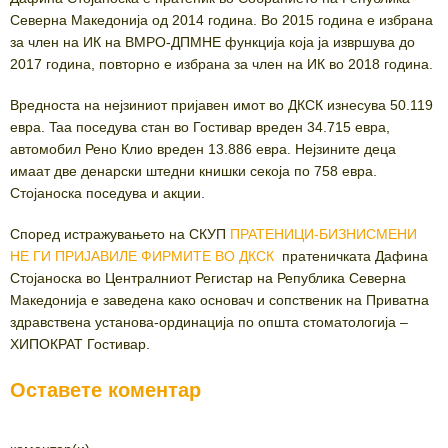
Северна Македонија од 2014 година. Во 2015 година е избрана
за член на ИК на ВМРО-ДПМНЕ функција која ја извршува до
2017 година, повторно е избрана за член на ИК во 2018 година.
Вредноста на нејзиниот пријавен имот во ДКСК изнесува 50.119
евра. Taa поседува стан во Гостивар вреден 34.715 евра,
автомобил Рено Клио вреден 13.886 евра. Нејзините деца
имаат две денарски штедни книшки секоја по 758 евра.
Стојаноска поседува и акции.
Според истражувањето на СКУП
ПРАТЕНИЦИ-БИЗНИСМЕНИ
НЕ ГИ ПРИЈАВИЛЕ ФИРМИТЕ ВО ДКСК
пратеничката Дафина
Стојаноска во Централниот Регистар на Република Северна
Македонија е заведена како основач и сопственик на Приватна
здравствена установа-ординација по општа стоматологија –
ХИПОКРАТ Гостивар.
Оставете коментар