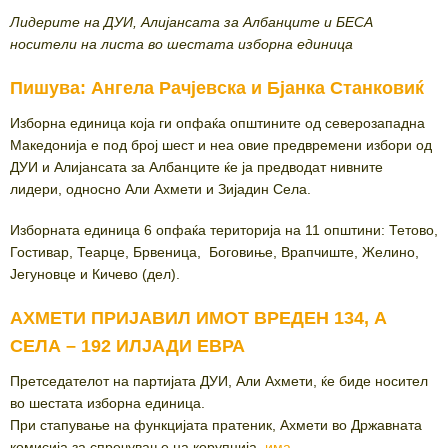
Лидерите на ДУИ, Алијансата за Албанците и БЕСА
носители на листа во шестата изборна единица
Пишува: Ангела Рачјевска и Бјанка Станковиќ
Изборна единица која ги опфаќа општините од северозападна
Македонија е под број шест и неа овие предвремени избори од
ДУИ и Алијансата за Албанците ќе ја предводат нивните
лидери, односно Али Ахмети и Зијадин Села.
Изборната единица 6 опфаќа територија на 11 општини: Тетово,
Гостивар, Теарце, Брвеница, Боговиње, Врапчиште, Желино,
Јегуновце и Кичево (дел).
АХМЕТИ ПРИЈАВИЛ ИМОТ ВРЕДЕН 134, А
СЕЛА – 192 ИЛЈАДИ ЕВРА
Претседателот на партијата ДУИ, Али Ахмети, ќе биде носител
во шестата изборна единица.
При стапување на функцијата пратеник, Ахмети во Државната
комисија за спречување на корупција,
има