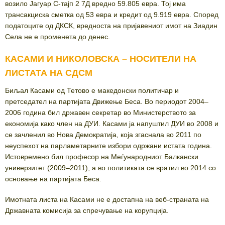
возило Јагуар С-тајп 2 7Д вредно 59.805 евра. Тој има
трансакциска сметка од 53 евра и кредит од 9.919 евра. Според
податоците од ДКСК, вредноста на пријавениот имот на Зиадин
Села не е променета до денес.
КАСАМИ И НИКОЛОВСКА – НОСИТЕЛИ НА
ЛИСТАТА НА СДСМ
Биљал Касами од Тетово е македонски политичар и
претседател на партијата Движење Беса. Во периодот 2004–
2006 година бил државен секретар во Министерството за
економија како член на ДУИ. Касами ја напуштил ДУИ во 2008 и
се зачленил во Нова Демократија, која згаснала во 2011 по
неуспехот на парламетарните избори одржани истата година.
Истовремено бил професор на Меѓународниот Балкански
универзитет (2009–2011), а во политиката се вратил во 2014 со
основање на партијата Беса.
Имотната листа на Касами не е достапна на веб-страната на
Државната комисија за спречување на корупција.