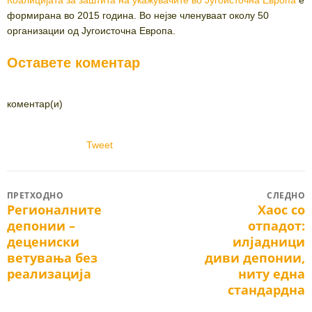
формирана во 2015 година. Во нејзе членуваат околу 50
организации од Југоисточна Европа.
Оставете коментар
коментар(и)
Tweet
Post
ПРЕТХОДНО
СЛЕДНО
Регионалните
Хаос со
Previous
Next
navigation
депонии –
отпадот:
post:
post:
децениски
илјадници
ветувања без
диви депонии,
реализација
ниту една
стандардна