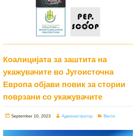
Коалицијата за заштита на
укажувачите во Југоисточна
Европа објави повик за стории
поврзани со укажувачите
Posted
Author
Categories
September 10, 2023
Администратор
Вести
on