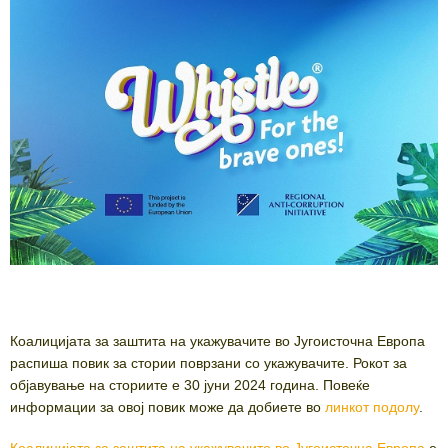
Коалицијата за заштита на укажувачите во Југоисточна Европа
распиша повик за стории поврзани со укажувачите. Рокот за
објавување на сториите е 30 јуни 2024 година. Повеќе
информации за овој повик може да добиете во
линкот подолу
.
Коалицијата за заштита на укажувачите во Југоисточна Европа
е