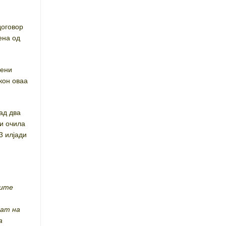
договор
ена од
дени
 кон оваа
ад два
ни очила
3 илјади
сите
пат на
а