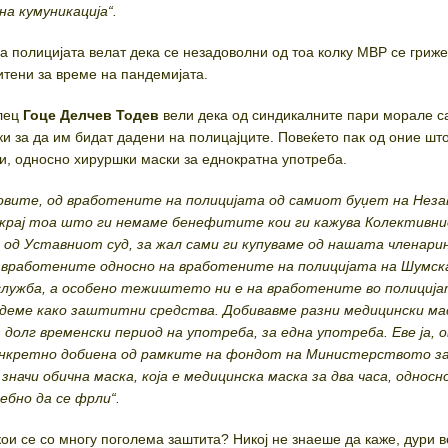
на кумуникација“.
а полицијата велат дека се незадоволни од тоа колку МВР се гриже
итени за време на пандемијата.
алец
Гоце Делчев Тодев
вели дека од синдикалните пари морале с
и за да им бидат дадени на полицајците. Повеќето пак од оние што
, односно хируршки маски за еднократна употреба.
новите, од вработените на полицијата од самиот буџет на Нез
крај тоа што ги немаме бенефитите кои ги кажува Колективн
и од Уставниот суд, за жал сами ги купуваме од нашата членари
и вработените односно на вработените на полицијата на Шумск
служба, а особено тежиштето ни е на вработените во полиција
дадеме како заштитни средства. Добивавме разни медицински ма
з долг временски период на употреба, за една употреба. Еве ја, о
онкретно добиена од рамките на фондот на Министерството з
начи обична маска, која е медицинска маска за два часа, односн
ребно да се фрли“.
кои се со многу поголема заштита? Никој не знаеше да каже, дури 