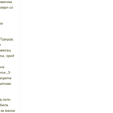
овисока
ријал со
ка
Турција,
т
 месец
та, пред
ина
ета „3-
мијата
јатива
д село
 била
 за маска