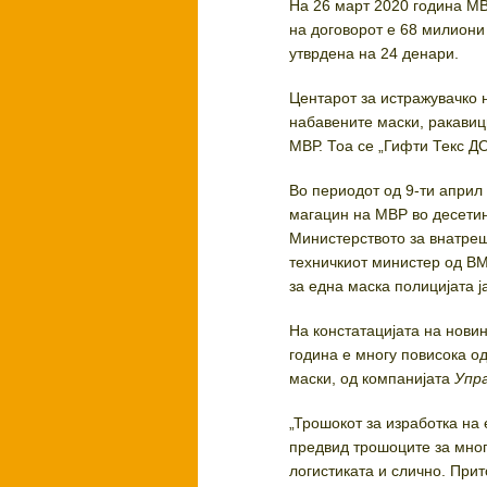
На 26 март 2020 година М
на договорот е 68 милиони
утврдена на 24 денари.
Центарот за истражувачко 
набавените маски, ракавиц
МВР. Тоа се „Гифти Текс Д
Во периодот од 9-ти април
магацин на МВР во десетин
Министерството за внатреш
техничкиот министер од ВМ
за една маска полицијата ј
На констатацијата на нови
година е многу повисока о
маски, од компанијата
Упр
„Трошокот за изработка на 
предвид трошоците за мно
логистиката и слично. Прит