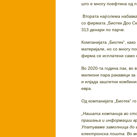
што е многу поефтина од п
Втората најголема набавка 
со фирмата „Биотек Доо Ско
313 денари по парче.
Компанијата „Биотек“, как
материјали, но со многу по
фирма се исплатени само о
Во 2020-та година пак, во 
милиони пара ракавици за 
и илјада заштитни комбини
евра.
Од компанијата „Биотек“ г
„Нашата компанија во сто
прашања и информации в
Упатуваме замолница до 
електронска пошта. Во м