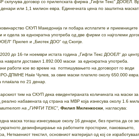
ВР склучува договор со прилепската фирма „Гифти Текс“ ДООЕЛ. В
 денари или 1,1 милион евра. Единечната цена по заштитна маскат
новинарство СКУП Македонија ги побара исплатите и приемниците 
и и одела за еднократна употреба од две фирми со најголеми дого
ООЕЛ“ Прилеп и „Биотек ДОО“ од Скопје.
 2020 до 16-ти ноември истата година „Гифти Текс ДООЕЛ“ до цент
а наврати доставил 1.892.000 маски за еднократна употреба.
ни работи кое во време на потпишувањето на договорот го води
РО-ДПМНЕ Наќе Чулев, за овие маски платило околу 650.000 евра.
а плаќала по 21 денар.
нарскиот тим на СКУП дека евидентираната количината на маски за
д реално набавената од страна на МВР која изнесува околу 1.6 мил
авителот на „ГИФТИ ТЕКС“,
Филип Миленкоски
, нагласува:
една маска тогаш изнесуваше околу 16 денари, без притоа да се зе
гукратното дезинфицирање на работните простории, паковањето,
оа, Неткаениот текстил, основниот материјал од кој се изработуваа