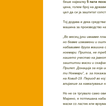
беше најмалку
5 пати пос
цена, голем број на држави
цел да си ја заштитат сопс
Тој додава и дека средства
машина за производство на
„Во месец јуни имавме пл
но бевме измамени и оште
набавивме друга машина о
ноември. Притоа, не треб
нашето учество на јавнот
заштитни маски и скафа
Прилеп. Донација за која
ти Ноември“, а за покаж
на Ковид-19. Период во к
влијаеше за намалување н
Но не се тргувало само ов
Марино, е потпишана набав
маски со ластик или врзув