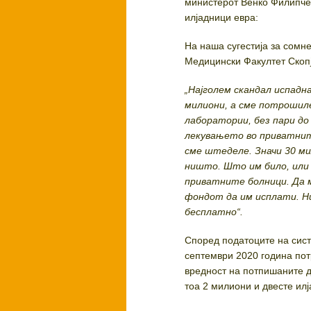
министерот Венко Филипче,
илјадници евра:
На наша сугестија за сомн
Медицински Факултет Скопј
„Најголем скандал испадн
милиони, а сме потрошил
лаборатории, без пари д
лекувањето во приватнит
сме штеделе. Значи 30 ми
ништо. Што им било, или 
приватните болници. Да м
фондот да им исплати. Н
бесплатно“.
Според податоците на сист
септември 2020 година пот
вредност на потпишаните д
тоа 2 милиони и двесте илј