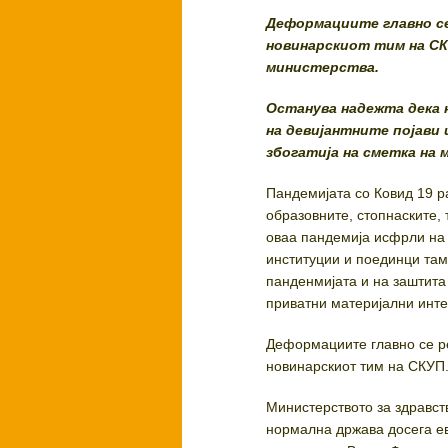
Деформациите главно се
новинарскиот тим на СК
министерства.
Останува надежта дека 
на девијантните појави 
збогатија на сметка на 
Пандемијата со Ковид 19 ра
образовните, стопнаските, 
оваа пандемија исфрли на 
институции и поединци там
панденмијата и на заштита 
приватни материјални инте
Деформациите главно се ре
новинарскиот тим на СКУП.
Министерството за здравст
нормална држава досега ев