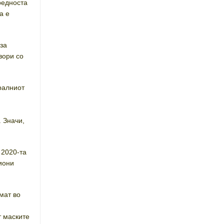
редноста
а е
за
вори со
ралниот
 Значи,
 2020-та
иони
мат во
т маските