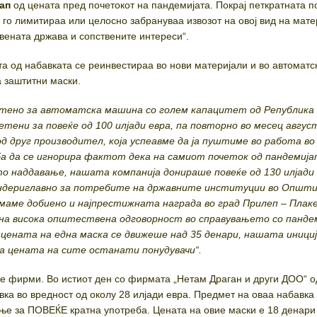
кап
од цената пред почетокот на пандемијата. Покрај петкратната п
 го лимитираа или целосно забрануваа извозот на овој вид на мате
твената држава и сопствените интереси“.
та од набавката се реинвестираа во нови материјали и во автоматс
 заштитни маски.
атено за автоматска машина со голем капацитет од Република 
тени за повеќе од 100 илјади евра, па повторно во месец авгус
д друг производител, која успеавме да ја пуштиме во работа во
а да се игнорира фактот дека на самиот почеток од пандемија
о наддавање, нашата компанија донираше повеќе од 130 илјади
ндериглавно за потребите на државните институции во Општ
 имаме добиено и најпрестижната награда во град Прилеп – Плак
ана висока општествена одговорност во справувањето со панде
ој цената на една маска се движеше над 35 денари, нашата иници
а цената на сите останати понудувачи“.
ие фирми. Во истиот ден со фирмата „Нетам Драган и други ДОО“ о
ка во вредност од околу 28 илјади евра. Предмет на оваа набавка
ање за ПОВЕЌЕ кратна употреба. Цената на овие маски е 18 денари