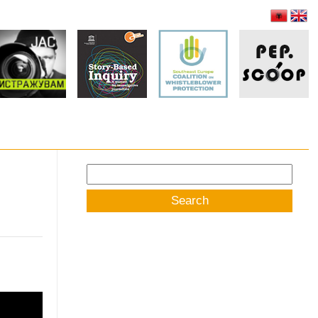
Search
for: