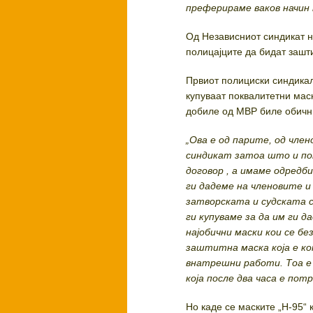
преферираме ваков начин 
Од Независниот синдикат н
полицајците да бидат зашт
Првиот полициски синдик
купуваат поквалитетни маск
добиле од МВР биле обични
„Ова е од парите, од чле
синдикат затоа што и по
договор , а имаме одредб
ги дадеме на членовите 
затворската и судската 
ги купуваме за да им ги 
најобични маски кои се бе
заштитна маска која е к
внатрешни работи. Тоа е з
која после два часа е пот
Но каде се маските „Н-95“ 