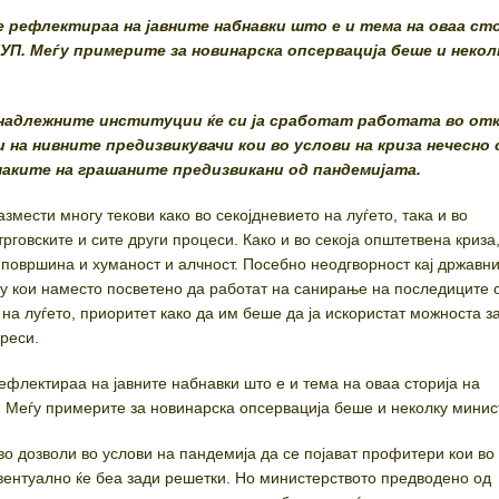
 рефлектираа на јавните набнавки што е и тема на оваа сто
УП. Меѓу примерите за новинарска опсервација беше и некол
надлежните институции ќе си ја сработат работата во от
и на нивните предизвикувачи кои во услови на криза нечесно 
маките на грашаните предизвикани од пандемијата.
змести многу текови како во секојдневието на луѓето, така и во
трговските и сите други процеси. Како и во секоја општетвена криза,
површина и хуманост и алчност. Посебно неодгворност кај државн
у кои наместо посветено да работат на санирање на последиците 
на луѓето, приоритет како да им беше да ја искористат можноста з
реси.
флектираа на јавните набнавки што е и тема на оваа сторија на
 Меѓу примерите за новинарска опсервација беше и неколку минис
во дозволи во услови на пандемија да се појават профитери кои во
ентуално ќе беа зади решетки. Но министерството предводено од