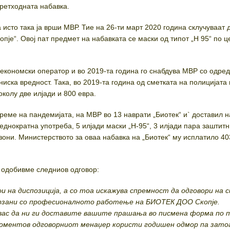
ретходната набавка.
исто така ја врши МВР. Тие на 26-ти март 2020 година склучуваат 
пје“. Овој пат предмет на набавката се маски од типот „Н 95“ по ц
о економски оператор и во 2019-та година го снабдува МВР со одре
ниска вредност. Така, во 2019-та година од сметката на полицијата
колу две илјади и 800 евра.
време на пандемијата, на МВР во 13 наврати „Биотек“ и` доставил н
еднократна употреба, 5 илјади маски „Н-95“, 3 илјади пара заштит
зони. Министерството за оваа набавка на „Биотек“ му исплатило 40
о одобивме следниов одговор:
и на диспозиција, а со тоа искажува спремност да одговори на 
рзани со професионалното работење на БИОТЕК ДОО Скопје.
вас да ни ги доставите вашите прашања во писмена форма по 
оментов одговорниот менаџер користи годишен одмор па зато