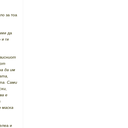
ло за тоа
ами да
 и ги
ависниот
иот
на да им
ата,
та. Сами
ски,
ва е
а
о маска
велеа и