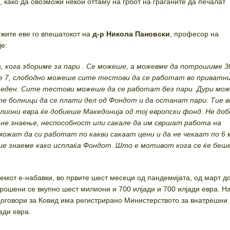
 како да овозможи некои оттаму на грбот на граѓаните да печалат
ежите еве го впешатокот на
д-р
Никола Пановски
, професор на
е:
а, кога збориме за пари . Се можеше, а можевме да потрошиме 3
е 7, слободно можеше сите тестови да се работат во приватн
о еден. Сите тестови можеше да се работат без пари. Дури мо
е болници да се плати дел од Фондот и да останат пари. Тие 
лиони евра ќе добиеше Македонија од тој европски фонд. Не доб
не знаење, неспособност или сакале да им свршат работа на
ожат да си работат по какви сакаат цени и да не чекаат по 6 
ие знаеме како исплаќа Фондот. Што е мотивот кога се ќе беш
емот е-набавки, во првите шест месеци од пандемијата, од март д
рошени се вкупно шест милиони и 700 илјади и 700 илјади евра. На
оговори за Ковид има регистрирано Министерството за внатрешни 
ади евра.