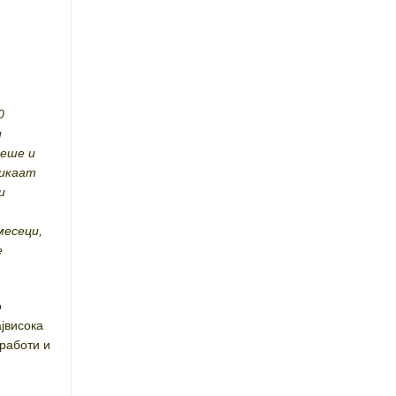
0
и
жеше и
викаат
и
месеци,
е
о
јвисока
работи и