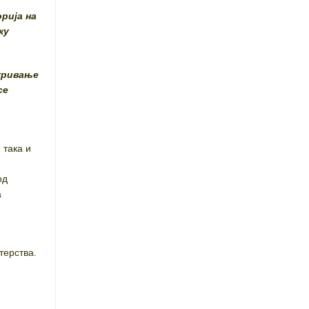
рија на
ку
кривање
се
 така и
и
од
а
терства.