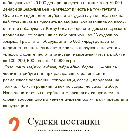
побаруваните 120.000 денари, досудена е отштета од 70.000
денари за „нарушување на угледот и честа на тужителката“.
Ова е само еден од многубројните судски случаи, објавени на
веб страниците на судовите во земјава, кои завршиле со високи
оштетни побарувања. Колку болат зборовите, доказ се судските
процеси кои се водат или се веќе окончани во 26 судови во
земјава. Граѓаните побаруваат и по 600 илјади денари за
надомест на штета за клевета или за загрозување на честа и
угледот. Судиите често ги казнуваат навредувачите, па глобите
се 100, 200, 500, па и до 10.000 евра.
„Козо, овцо, мајмун, лудача, ѓубре едно, ќорле …“
– ова се
честите атрибути што при расправии, караници си ги
разменуваат поранешни сопружници, соседи, продавачи на
тезги или блиски роднини, а кои не завршиле само на збор.
Навредените решиле вербалните расправии со примеси на
оловни зборови што им нанеле душевни болки, да ги преселат и
во судниците.