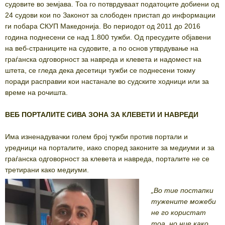
судовите во земјава. Тоа го потврдуваат податоците добиени од
24 судови кои по Законот за слободен пристап до информации
ги побара СКУП Македонија. Во периодот од 2011 до 2016
година поднесени се над 1.800 тужби. Од пресудите објавени
на веб-страниците на судовите, а по основ утврдување на
граѓанска одговорност за навреда и клевета и надомест на
штета, се гледа дека десетици тужби се поднесени токму
поради расправии кои настанале во судските ходници или за
време на рочишта.
ВЕБ
ПОРТАЛИТЕ
СИВА
ЗОНА
ЗА
КЛЕВЕТИ
И
НАВРЕДИ
Има изненадувачки голем број тужби против портали и
уредници на порталите, иако според законите за медиуми и за
граѓанска одговорност за клевета и навреда, порталите не се
третирани како медиуми.
„Во тие постапки
тужените можеби
не го користат
тоа, но ние како