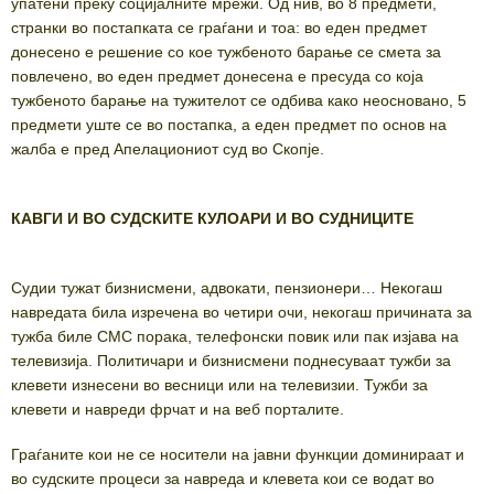
упатени преку социјалните мрежи. Од нив, во 8 предмети,
странки во постапката се граѓани и тоа: во еден предмет
донесено е решение со кое тужбеното барање се смета за
повлечено, во еден предмет донесена е пресуда со која
тужбеното барање на тужителот се одбива како неосновано, 5
предмети уште се во постапка, а еден предмет по основ на
жалба е пред Апелациониот суд во Скопје.
КАВГИ
И
ВО
СУДСКИТЕ
КУЛОАРИ
И
ВО
СУДНИЦИТЕ
Судии тужат бизнисмени, адвокати, пензионери… Некогаш
навредата била изречена во четири очи, некогаш причината за
тужба биле СМС порака, телефонски повик или пак изјава на
телевизија. Политичари и бизнисмени поднесуваат тужби за
клевети изнесени во весници или на телевизии. Тужби за
клевети и навреди фрчат и на веб порталите.
Граѓаните кои не се носители на јавни функции доминираат и
во судските процеси за навреда и клевета кои се водат во