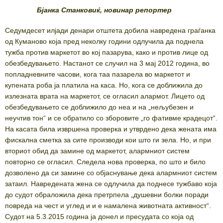
Бјанка Станковиќ, новинар репортер
Седумдесет илјади денари отштета добила навредена граѓанка
од Куманово која пред неколку години одлучила да поднела
тужба против маркетот во кој пазарува, како и против лице од
обезбедувањето. Настанот се случил на 3 мај 2012 година, во
попладневните часови, кога таа пазарела во маркетот и
купената роба ја платила на каса. Но, кога се доближила до
излезната врата на маркетот, се огласил алармот. Лицето од
обезбедувањето се доближило до неа и на „нељубезен и
неучтив тон“ и се обратило со зборовите „го фативме крадецот“.
На касата била извршена проверка и утврдено дека жената има
фискална сметка за сите производи кои што ги зела. Но, и при
вториот обид да замине од маркетот, алармниот систем
повторно се огласил. Следела нова проверка, по што и било
дозволено да си замине со објаснување дека алармниот систем
затаил. Навредената жена се одлучила да поднесе тужбаво која
до судот обраложила дека претрпела „душевни болки поради
повреда на чест и углед и и е намалена животната активност“.
Судот на 5.3.2015 година ја донел и пресудата со која од