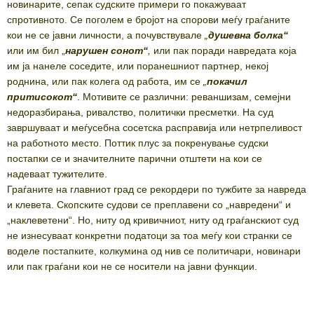
новинарите, сепак судските примери го покажуваат
спротивното. Се поголем е бројот на спорови меѓу граѓаните
кои не се јавни личности, а почувствувале
„
душевна болка“
или им бил „
нарушен сонот“
,
или пак поради навредата која
им ја нанеле соседите, или поранешниот партнер, некој
роднина, или пак колега од работа, им се
„
покачил
притисокот“
. Мотивите се различни: реваншизам, семејни
недоразбирања, ривалство, политички пресметки. На суд
завршуваат и меѓусебна сосетска расправија или нетрпеливост
на работното место. Поттик плус за покренување судски
постапки се и значителните парични отштети на кои се
надеваат тужителите.
Граѓаните на главниот град се рекордери по тужбите за навреда
и клевета. Скопските судови се преплавени со „навредени“ и
„наклеветени“. Но, ниту од кривичниот, ниту од граѓанскиот суд
не изнесуваат конкретни податоци за тоа меѓу кои странки се
воделе постапките, колкумина од нив се политичари, новинари
или пак граѓани кои не се носители на јавни функции.