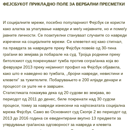
ФЕЈСБУКОТ
ПРИКЛАДНО
ПОЛЕ
ЗА
ВЕРБАЛНИ
ПРЕСМЕТКИ
И социјалните мрежи, посебно популарниот Фејсбук се користи
како алатка за упатување навреди и меѓу нејавните, но и помеѓу
јавните личности. Се поактуелни стануваат случаите со навреди
изречени на социјалните мрежи. Се клеветел кој како стигнал,
па правдата за навредите преку Фејсбук повеќе од 30-тина
граѓани во земјава ја побарале на суд. Тројца роднини преку
битолскиот суд покренуваат тужба против сограѓанка која во
февруари 2013 преку нејзиниот профил на Фејсбук објавила,
како што е наведено во тужбата, „бројни навреди, невистини и
клевети“ за тужителите. Побарувањето е 200 илјади денари и
процесот се уште не е завршен.
Статистиката покажува дека од 20 судови во земјава, во
периодот од 2011 до денес, биле покренати над 30 судски
процеси, токму за навреди изнесени на најпознатата социјална
мрежа Фејсбук. Само во Основниот суд Скопје 2 во периодот од
2013 до 2016 година се евидентирани вкупно 13 предмети за
утврдување граѓанска одговорност за навреда и клевета