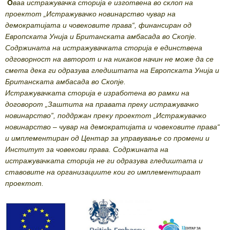
O
ваа истражувачка сторија е изготвена во склоп на
проектот „Истражувачко новинарство чувар на
демократијата и човековите права“, финансиран од
Европската Унија и Британската амбасада во Скопје.
Содржината на истражувачката сторија е единствена
одговорност на авторот и на никаков начин не може да се
смета дека ги одразува гледиштата на Европската Унија и
Британската амбасада во Скопје.
Истражувачката сторија е изработена во рамки на
договорот „Заштита на правата преку истражувачко
новинарство”, поддржан преку проектот „Истражувачко
новинарство – чувар на демократијата и човековите права“
и имплементиран од Центар за управување со промени и
Институт за човекови права. Содржината на
истражувачката сторија не ги одразува гледиштата и
ставовите на организациите кои го имплементираат
проектот.