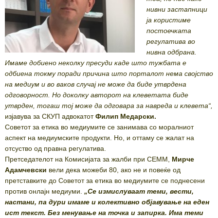
нивни застапници
ја користиме
постоечката
регулатива во
нивна одбрана.
Имаме добиено неколку пресуди каде што тужбата е
одбиена токму поради причина што порталот нема својство
на медиум и во ваков случај не може да биде утврдена
одговорност. Но доколку авторот на клеветата биде
утврден, тогаш тој може да одговара за навреда и клевета“,
изјавува за СКУП адвокатот
Филип Медарски.
Советот за етика во медиумите се занимава со моралниот
аспект на медиумските продукти. Но, и оттаму се жалат на
отсуство од правна регулатива.
Претседателот на Комисијата за жалби при СЕММ,
Мирче
Адамчевски
вели дека можеби 80, ако не и повеќе од
претставките до Советот за етика во медиумите се поднесени
против онлајн медиуми.
„Се измислуваат теми, вести,
настани, па дури имаме и колективно објавување на еден
ист текст. Без менување на точка и запирка. Има теми