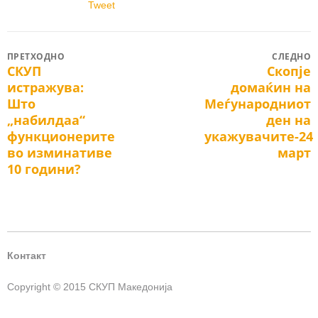
Tweet
Post
ПРЕТХОДНО
СЛЕДНО
СКУП
Скопје
Previous
Next
navigation
истражува:
домаќин на
post:
post:
Што
Меѓународниот
„набилдаа“
ден на
функционерите
укажувачите-24
во изминативе
март
10 години?
Контакт
Copyright © 2015 СКУП Македонија