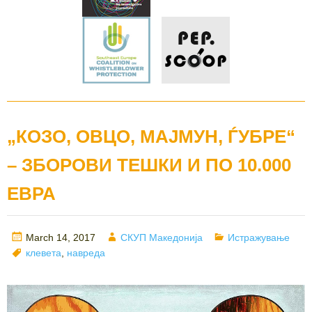
„КОЗО, ОВЦО, МАЈМУН, ЃУБРЕ“
– ЗБОРОВИ ТЕШКИ И ПО 10.000
ЕВРА
Posted
Author
Categories
March 14, 2017
СКУП Македонија
Истражување
on
Tags
клевета
,
навреда