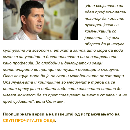
„
Не
е
својствено
за
еден
професионален
новинар
да
користи
вулгарен
јазик
во
комуникација
со
јавноста
.
Тој
има
обврска
да
ја
негува
културата
на
говорот
и
етиката
затоа
што
мора
да
води
сметка
за
угледот
и
достоинството
на
новинарството
како
професија
.
Во
слободни
и
демократски
земји
политичарите
во
принцип
не
тужат
новинари
и
медиуми
.
Оваа
лекција
мора
да
ја
научат
и
македонските
политичари
.
Обвинувањата
и
критиките
во
медиумите
треба
да
се
решат
преку
јавна
дебата
каде
сите
засегнати
страни
ќе
имаат
можност
да
ги
претставуваат
нивните
ставови
,
а
не
пред
судовите“
, вели Селмани.
Поопширната верзија на извештај од истражувањето на
СКУП ПРОЧИТАЈТЕ ОВДЕ
.