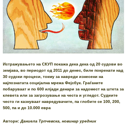
Истражувањето на СКУП покажа дека дека од 20 судови во
земјава, во периодот од 2011 до денес, биле покренати над
30 судски процеси, токму за навреди изнесени на
најпознатата социјална мрежа Фејсбук. Граѓаните
побаруваат и по 600 илјади денари за надомест на штета за
клевета или за загрозување на честа и угледот. Судиите
често ги казнуваат навредувачите, па глобите се 100, 200,
500, па и до 10.000 евра
Автори:
Даниела Трпчевска, новинар уредник