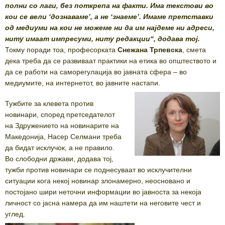
полни со лаги, без поткрепа на факти. Има текстови во
кои се вели ‘дознаваме’, а не ‘знаеме’. Имаме претставки
од медиуми на кои не можеме ни да им најдеме ни адреси,
ниту имаат импресуми, ниту редакции“, додава тој.
Токму поради тоа, професорката
Снежана
Трпевска
, смета
дека треба да се развиваат практики на етика во општеството и
да се работи на саморегулација во јавната сфера – во
медиумите, на интернетот, во јавните настапи.
Тужбите за клевета против
новинари, според претседателот
на Здружението на новинарите на
Македонија, Насер Селмани треба
да бидат исклучок, а не правило.
Во слободни држави, додава тој,
тужби против новинари се поднесуваат во исклучителни
ситуации кога некој новинар злонамерно, неосновано и
постојано шири неточни информации во јавноста за некоја
личност со јасна намера да им наштети на неговите чест и
углед.