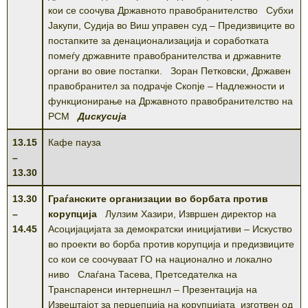
кои се соочува Државното правобранителство Субхи
Јакупи, Судија во Виш управен суд – Предизвиците во
постапките за денационализација и соработката
помеѓу државните правобранителства и државните
органи во овие постапки. Зоран Петковски, Државен
правобранител за подрачје Скопје – Надлежности и
функционирање на Државното правобранителство на
РСМ
Дискусија
13.15
Кафе пауза
–
13.30
13.30
Граѓанските организации во борбата против
–
корупција
Лулзим Хазири, Извршен директор на
14.45
Асоцијацијата за демократски иницијативи – Искуство
во проекти во борба против корупција и предизвиците
со кои се соочуваат ГО на национално и локално
ниво Слаѓана Тасева, Претседателка на
Транспаренси интернешнл – Презентација на
Извештајот за перцепција на корупцијата изготвен од