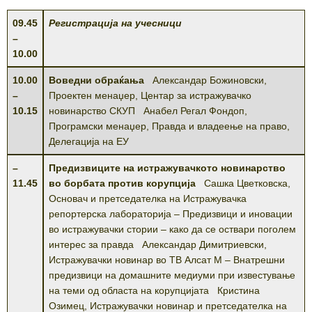
09
.
45
Регистрација на учесници
–
10
.
00
1
0
.
00
Воведни обраќања
Александар Божиновски,
–
Проектен менаџер, Центар за истражувачко
1
0
.
15
новинарство СКУП Анабел Регал Фондоп,
Програмски менаџер, Правда и владеење на право,
Делегација на ЕУ
–
Предизвиците на истражувачкото новинарство
11.
45
во борбата против корупција
Сашка Цветковска,
Основач и претседателка на Истражувачка
репортерска лабораторија – Предизвици и иновации
во истражувачки стории – како да се оствари поголем
интерес за правда Александар Димитриевски,
Истражувачки новинар во ТВ Алсат М – Внатрешни
предизвици на домашните медиуми при известување
на теми од областа на корупцијата Кристина
Озимец, Истражувачки новинар и претседателка на