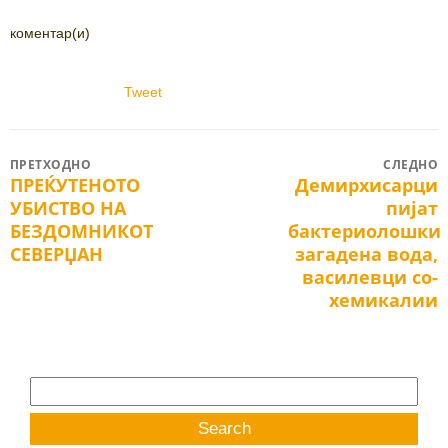
коментар(и)
Tweet
Post
ПРЕТХОДНО
СЛЕДНО
ПРЕЌУТЕНОТО
Демирхисарци
Previous
Next
navigation
УБИСТВО НА
пијат
post:
post:
БЕЗДОМНИКОТ
бактериолошки
СЕВЕРЏАН
загадена вода,
василевци со-
хемикалии
Search
for: