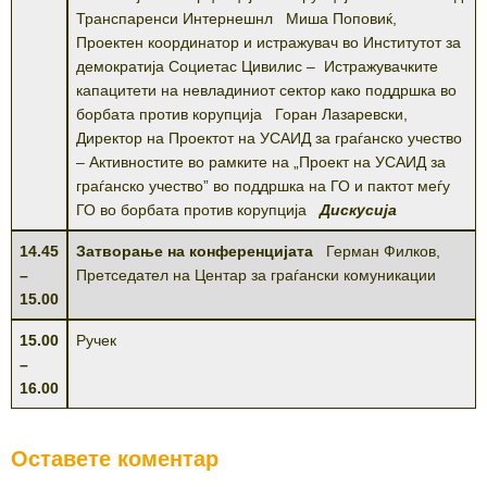
Транспаренси Интернешнл Миша Поповиќ,
Проектен координатор и истражувач во Институтот за
демократија Социетас Цивилис – Истражувачките
капацитети на невладиниот сектор како поддршка во
борбата против корупција Горан Лазаревски,
Директор на Проектот на УСАИД за граѓанско учество
– Активностите во рамките на „Проект на УСАИД за
граѓанско учество” во поддршка на ГО и пактот меѓу
ГО во борбата против корупција
Дискусија
14.45
Затворање на конференцијата
Герман Филков,
–
Претседател на Центар за граѓански комуникации
15.00
15.00
Ручек
–
16.00
Оставете коментар