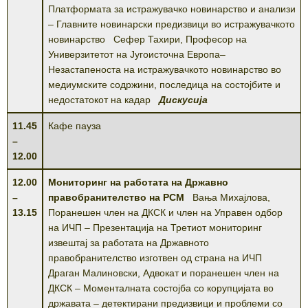
Платформата за истражувачко новинарство и анализи
– Главните новинарски предизвици во истражувачкото
новинарство Сефер Тахири, Професор на
Универзитетот на Југоисточна Европа–
Незастапеноста на истражувачкото новинарство во
медиумските содржини, последица на состојбите и
недостатокот на кадар
Дискусија
11.45
Кафе пауза
–
12.00
12.00
Мониторинг на работата на Државно
–
правобранителство на РСМ
Вања Михајлова,
13.15
Поранешен член на ДКСК и член на Управен одбор
на ИЧП – Презентација на Третиот мониторинг
извештај за работата на Државното
правобранителство изготвен од страна на ИЧП
Драган Малиновски, Адвокат и поранешен член на
ДКСК – Моменталната состојба со корупцијата во
државата – детектирани предизвици и проблеми со