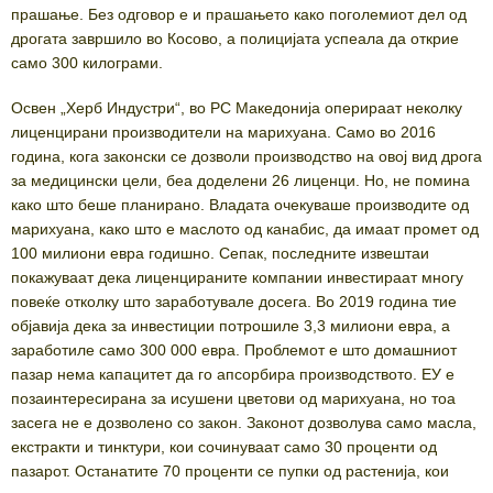
прашање. Без одговор е и прашањето како поголемиот дел од
дрогата завршило во Косово, а полицијата успеала да открие
само 300 килограми.
Освен „Херб Индустри“, во РС Македонија оперираат неколку
лиценцирани производители на марихуана. Само во 2016
година, кога законски се дозволи производство на овој вид дрога
за медицински цели, беа доделени 26 лиценци. Но, не помина
како што беше планирано. Владата очекуваше производите од
марихуана, како што е маслото од канабис, да имаат промет од
100 милиони евра годишно. Сепак, последните извештаи
покажуваат дека лиценцираните компании инвестираат многу
повеќе отколку што заработувале досега. Во 2019 година тие
објавија дека за инвестиции потрошиле 3,3 милиони евра, а
заработиле само 300 000 евра. Проблемот е што домашниот
пазар нема капацитет да го апсорбира производството. ЕУ е
позаинтересирана за исушени цветови од марихуана, но тоа
засега не е дозволено со закон. Законот дозволува само масла,
екстракти и тинктури, кои сочинуваат само 30 проценти од
пазарот. Останатите 70 проценти се пупки од растенија, кои