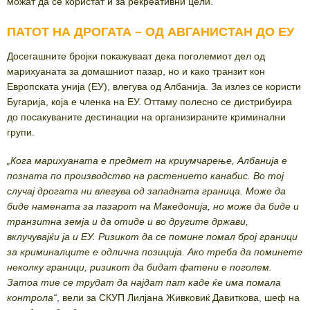
можат да се користат и за рекреативни цели.
ПАТОТ НА ДРОГАТА – ОД АВГАНИСТАН ДО ЕУ
Досегашните бројки покажуваат дека поголемиот дел од
марихуаната за домашниот пазар, но и како транзит кон
Европската унија (ЕУ), влегува од Албанија. За излез се користи
Бугарија, која е членка на ЕУ. Оттаму полесно се дистрибуира
до посакуваните дестинации на организираните криминални
групи.
„Кога марихуаната е предмет на криумчарење, Албанија е
позната по производство на растението канабис. Во тој
случај дрогата ни влегува од западната граница. Може да
биде намената за пазарот на Македонија, но може да биде и
транзитна земја и да отиде и во другите држави,
вклучувајќи ја и ЕУ. Ризикот да се помине помал број граници
за криминалците е одлична позиција. Ако треба да поминете
неколку граници, ризикот да бидат фатени е поголем.
Затоа тие се трудат да најдат пат каде ќе има помала
контрола“
, вели за СКУП Лилјана Живковиќ Давиткова, шеф на