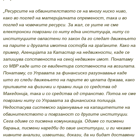
„Ресурсите на обвинителството се на многу ниско ниво,
како во поглед на материјалната опременост, така и во
поглед на човечките ресурси. За жал, се уште не сме
електронски поврзани со ниту една институција, ниту со
институциите овластени по закон да го следат движењето
на парите и другата имотна состојба на граѓаните. Како на
пример, Агенцијата за Катастар на недвижности, каде се
запишува сопственоста на секој недвижен имот. Понатаму
со МВР каде што се евидентира сопственоста на возилата.
Понатаму, со Управата за финансиско разузнавање каде
што го следи движењето на парите во целата држава, како
приливите на физички и правни лица со средства од
Македонија, така и со средства од странство. Потоа не сме
поврзани ниту со Управата за финансиска полиција.
Недостасува системско зајакнување на капацитетите на
обвинителството и поврзаност со другите институции.
Сега одиме со писмена комуникација. Одиме со писмени
барања, писмени наредби до овие институции, и ги чекаме
нивните анализи, извештаи, докази, да ни бидат доставени