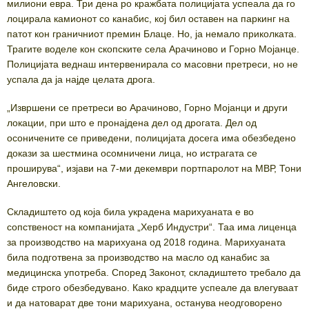
милиони евра. Три дена po кражбата полицијата успеала да го
лоцирала камионот со канабис, кој бил оставен на паркинг на
патот кон граничниот премин Блаце. Но, ја немало приколката.
Трагите воделе кон скопските села Арачиново и Горно Мојанце.
Полицијата веднаш интервенирала со масовни претреси, но не
успала да ја најде целата дрога.
„Извршени се претреси во Арачиново, Горно Мојанци и други
локации, при што е пронајдена дел од дрогата. Дел од
осоничените се приведени, полицијата досега има обезбедено
докази за шестмина осомничени лица, но истрагата се
проширува“, изјави на 7-ми декември портпаролот на МВР, Тони
Ангеловски.
Складиштето од која била украдена марихуаната е во
сопственост на компанијата „Херб Индустри“. Таа има лиценца
за производство на марихуана од 2018 година. Марихуаната
била подготвена за производство на масло од канабис за
медицинска употреба. Според Законот, складиштето требало да
биде строго обезбедувано. Како крадците успеале да влегуваат
и да натоварат две тони марихуана, останува неодговорено