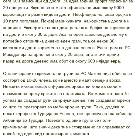
сега 500 зависници од дрога. За една година бројот пораснал за
20 проценти. Вкупно во земјата официјално има околу 9000
корисници на разни видови дроги. Неофицијално, оваа бројка е
10 пати поголема. Покрај марихуаната, најкористена дрога е и
хероинот. Експертите велат дека реалната бројка на корисници
на дроги е околу 30 илјади. Ако на еден зависник дневно му е
потребно отприлика дневно еден грам, тоа се некои 30
килограми дрога користена на дневна основа. Еден грам во РС
Македонија на црно чини околу 20 евра, што значи црниот
пазар на дрога дневно има обрт од околу 600 илјади евра.
Организираните криминални групи во РС Македонија обично се
состојат од 10-20 члена, кои најчесто имаат семејни врски.
Нивната организација и функционирање во голема мера е
овозможена преку врските со политиката. Во моментот кога ќе
успеат да создадат рути за криумчарење, тие создаваат мрежи
со што се претвораат во меѓународни групи. Така, додека го
носат херојот од Турција во Европа, тие превезуваат канабис од
Албанија во Турција. Повеќето од овие групи се поли-
криминални, што значи дека тие истовремено се справуваат со
повеќе од еден вид организиран криминал.