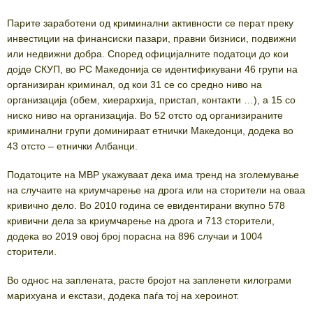
Парите заработени од криминални активности се перат преку
инвестиции на финансиски пазари, правни бизниси, подвижни
или недвижни добра. Според официјалните податоци до кои
дојде СКУП, во РС Македонија се идентификувани 46 групи на
организиран криминал, од кои 31 се со средно ниво на
организација (обем, хиерархија, пристап, контакти …), а 15 со
ниско ниво на организација. Во 52 отсто од организираните
криминални групи доминираат етнички Македонци, додека во
43 отсто – етнички Албанци.
Податоците на МВР укажуваат дека има тренд на зголемување
на случаите на криумчарење на дрога или на сторители на оваа
кривично дело. Во 2010 година се евидентирани вкупно 578
кривични дела за криумчарење на дрога и 713 сторители,
додека во 2019 овој број порасна на 896 случаи и 1004
сторители.
Во однос на заплената, расте бројот на запленети килограми
марихуана и екстази, додека паѓа тој на хероинот.