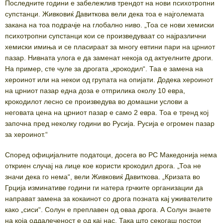
Последните години е забележлив трендот на нови психотропни
супстанци. Живковиќ Давиткова вели дека тоа е најголемата
закана на тоа подрачје на глобално ниво. „Тоа се нови хемиски
психотропни супстанци кои се произведуваат со најразлични
хемиски имиња и се пласираат за многу евтини пари на црниот
пазар. Нивната улога е да заменат некоја од актуелните дроги.
На пример, сте чуле за дрогата „крокодил“. Таа е замена на
хероинот или на некои од групата на опијати. Додека хероинот
на црниот пазар една доза е отприлика околу 10 евра,
крокодилот лесно се произведува во домашни услови а
неговата цена на црниот пазар е само 2 евра. Тоа е тренд кој
започна пред неколку години во Русија. Русија е огромен пазар
за хероинот.“
Според официјалните податоци, досега во РС Македонија нема
откриен случај на лице кое користи крокодил дрога. „Тоа не
значи дека го нема“, вели Живковиќ Давиткова. „Кризата во
Грција изминативе години ги натера грчките организации да
направат замена за кокаинот со дрога позната кај уживателите
како „сиси“. Солун е преплавен од оваа дрога. А Солун знаете
на која оддалеченост е од кај нас. Така што секогаш постои