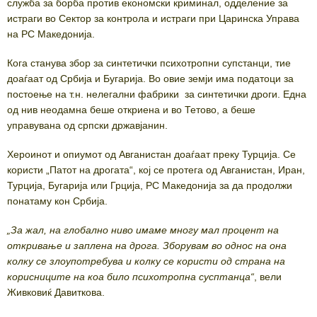
служба за борба против економски криминал, одделение за
истраги во Сектор за контрола и истраги при Царинска Управа
на РС Македонија.
Кога станува збор за синтетички психотропни супстанци, тие
доаѓаат од Србија и Бугарија. Во овие земји има податоци за
постоење на т.н. нелегални фабрики за синтетички дроги. Една
од нив неодамна беше откриена и во Тетово, а беше
управувана од српски државјанин.
Хероинот и опиумот од Авганистан доаѓаат преку Турција. Се
користи „Патот на дрогата“, кој се протега од Авганистан, Иран,
Турција, Бугарија или Грција, РС Македонија за да продолжи
понатаму кон Србија.
„За жал, на глобално ниво имаме многу мал процент на
откривање и заплена на дрога. Зборувам во однос на она
колку се злоупотребува и колку се користи од страна на
корисниците на коа било психотропна сусптанца“
, вели
Живковиќ Давиткова.