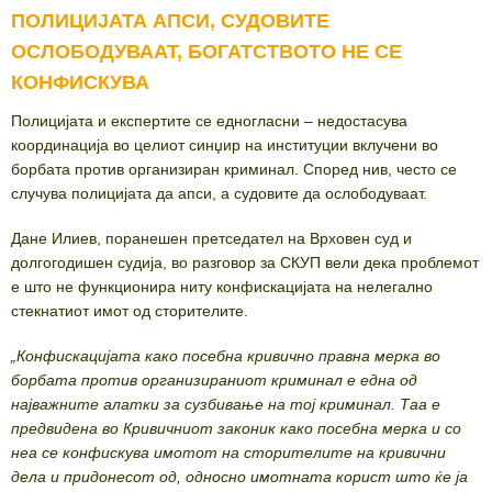
ПОЛИЦИЈАТА АПСИ, СУДОВИТЕ
ОСЛОБОДУВААТ, БОГАТСТВОТО НЕ СЕ
КОНФИСКУВА
Полицијата и експертите се едногласни – недостасува
координација во целиот синџир на институции вклучени во
борбата против организиран криминал. Според нив, често се
случува полицијата да апси, а судовите да ослободуваат.
Дане Илиев, поранешен претседател на Врховен суд и
долгогодишен судија, во разговор за СКУП вели дека проблемот
е што не функционира ниту конфискацијата на нелегално
стекнатиот имот од сторителите.
„Конфискацијата како посебна кривично правна мерка во
борбата против организираниот криминал е една од
најважните алатки за сузбивање на тој криминал. Таа е
предвидена во Кривичниот законик како посебна мерка и со
неа се конфискува имотот на сторителите на кривични
дела и придонесот од, односно имотната корист што ќе ја