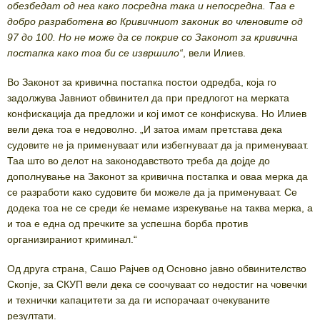
обезбедат од неа како посредна така и непосредна. Таа е
добро разработена во Кривичниот законик во членовите од
97 до 100. Но не може да се покрие со Законот за кривична
постапка како тоа би се извршило“
, вели Илиев.
Во Законот за кривична постапка постои одредба, која го
задолжува Јавниот обвинител да при предлогот на мерката
конфискација да предложи и кој имот се конфискува. Но Илиев
вели дека тоа е недоволно. „И затоа имам претстава дека
судовите не ја применуваат или избегнуваат да ја применуваат.
Таа што во делот на законодавството треба да дојде до
дополнување на Законот за кривична постапка и оваа мерка да
се разработи како судовите би можеле да ја применуваат. Се
додека тоа не се среди ќе немаме изрекување на таква мерка, а
и тоа е една од пречките за успешна борба против
организираниот криминал.“
Од друга страна, Сашо Рајчев од Основно јавно обвинителство
Скопје, за СКУП вели дека се соочуваат со недостиг на човечки
и технички капацитети за да ги испорачаат очекуваните
резултати.