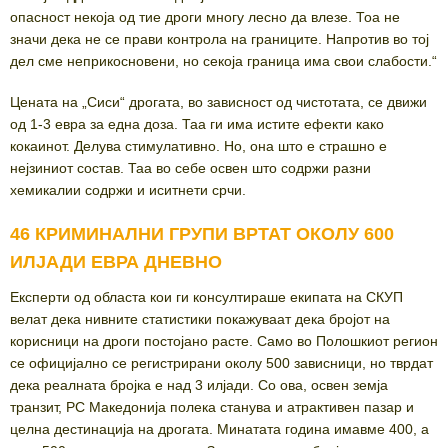
опасност некоја од тие дроги многу лесно да влезе. Тоа не
значи дека не се прави контрола на границите. Напротив во тој
дел сме неприкосновени, но секоја граница има свои слабости.“
Цената на „Сиси“ дрогата, во зависност од чистотата, се движи
од 1-3 евра за една доза. Таа ги има истите ефекти како
кокаинот. Делува стимулативно. Но, она што е страшно е
нејзиниот состав. Таа во себе освен што содржи разни
хемикалии содржи и иситнети срчи.
46 КРИМИНАЛНИ ГРУПИ ВРТАТ ОКОЛУ 600
ИЛЈАДИ ЕВРА ДНЕВНО
Експерти од областа кои ги консултираше екипата на СКУП
велат дека нивните статистики покажуваат дека бројот на
корисници на дроги постојано расте. Само во Полошкиот регион
се официјално се регистрирани околу 500 зависници, но тврдат
дека реалната бројка е над 3 илјади. Со ова, освен земја
транзит, РС Македонија полека станува и атрактивен пазар и
целна дестинација на дрогата. Минатата година имавме 400, а