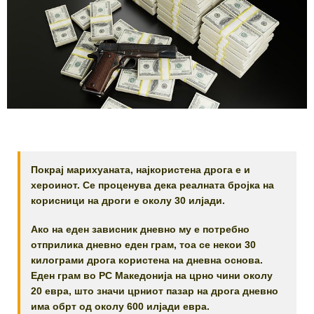
Покрај марихуаната, најкористена дрога е и
хероинот. Се проценува дека реалната бројка на
корисници на дроги е околу 30 илјади.
Ако на еден зависник дневно му е потребно
отприлика дневно еден грам, тоа се некои 30
килограми дрога користена на дневна основа.
Еден грам во РС Македонија на црно чини околу
20 евра, што значи црниот пазар на дрога дневно
има обрт од околу 600 илјади евра.