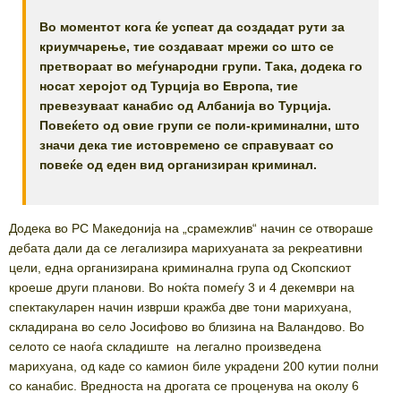
Во моментот кога ќе успеат да создадат рути за
криумчарење, тие создаваат мрежи со што се
претвораат во меѓународни групи. Така, додека го
носат херојот од Турција во Европа, тие
превезуваат канабис од Албанија во Турција.
Повеќето од овие групи се поли-криминални, што
значи дека тие истовремено се справуваат со
повеќе од еден вид организиран криминал.
Додека во РС Македонија на „срамежлив“ начин се отвораше
дебата дали да се легализира марихуаната за рекреативни
цели, една организирана криминална група од Скопскиот
кроеше други планови. Во ноќта помеѓу 3 и 4 декември на
спектакуларен начин изврши кражба две тони марихуана,
складирана во село Јосифово во близина на Валандово. Во
селото се наоѓа складиште на легално произведена
марихуана, од каде со камион биле украдени 200 кутии полни
со канабис. Вредноста на дрогата се проценува на околу 6