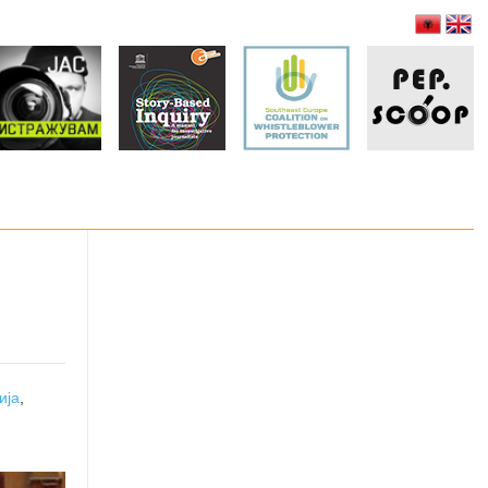
ија
,