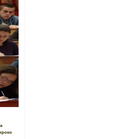
на
ироко