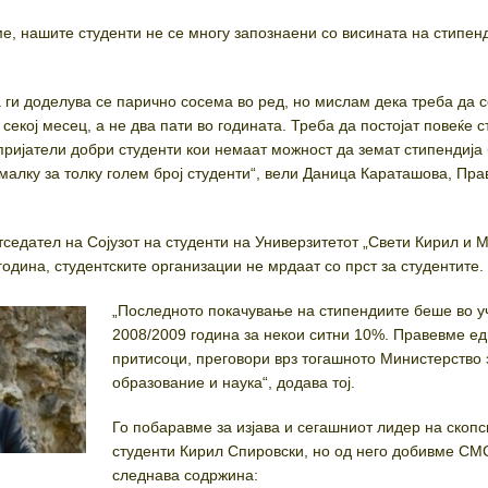
ме, нашите студенти не се многу запознаени со висината на стипен
.
 ги доделува се парично сосема во ред, но мислам дека треба да 
секој месец, а не два пати во годината. Треба да постојат повеќе 
пријатели добри студенти кои немаат можност да земат стипендија 
малку за толку голем број студенти“, вели Даница Караташова, Пра
седател на Сојузот на студенти на Универзитетот „Свети Кирил и М
година, студентските организации не мрдаат со прст за студентите.
„Последното покачување на стипендиите беше во у
2008/2009 година за некои ситни 10%. Правевме ед
притисоци, преговори врз тогашното Министерство 
образование и наука“, додава тој.
Го побаравме за изјава и сегашниот лидер на скопс
студенти Кирил Спировски, но од него добивме СМ
следнава содржина: