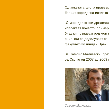
Од анкетата што ја правев
бараат поредовна исплата
„Стипендиите кои државата
исплаќаат почесто, пример 
бидејќи познавам ред мои 
оние кои се доделуваат се 
факултет Јустинијан Први.
За Самоил Малчевски, прет
од Скопје од 2007 до 2009 
Самоил Малчевски