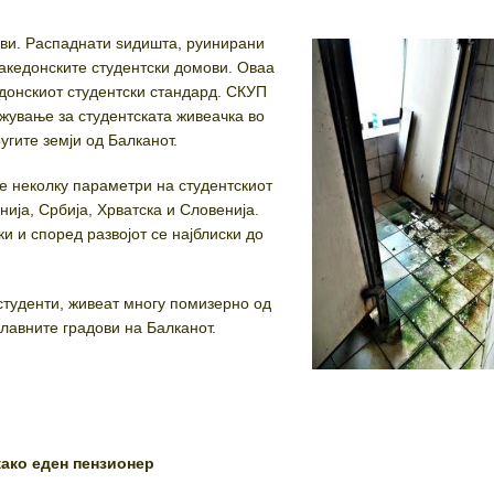
ови. Распаднати ѕидишта, руинирани
македонските студентски домови. Оваа
едонскиот студентски стандард. СКУП
жување за студентската живеачка во
угите земји од Балканот.
 неколку параметри на студентскиот
нија, Србија, Хрватска и Словенија.
ки и според развојот се најблиски до
студенти, живеат многу помизерно од
главните градови на Балканот.
како еден пензионер