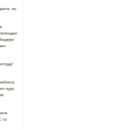
диите, но
се
стипендии
бидејќи
вен
етодиј“
чебната
но чудо
за
ките
С со