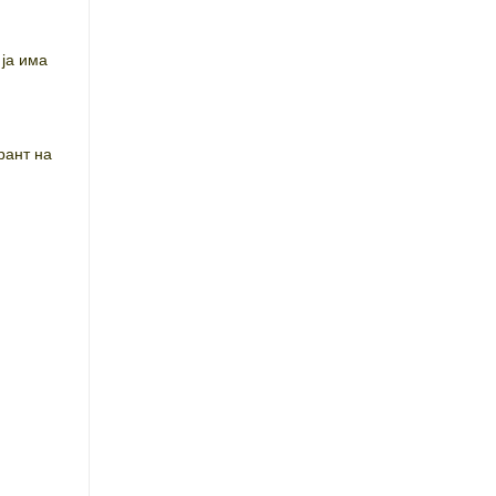
 ја има
рант на