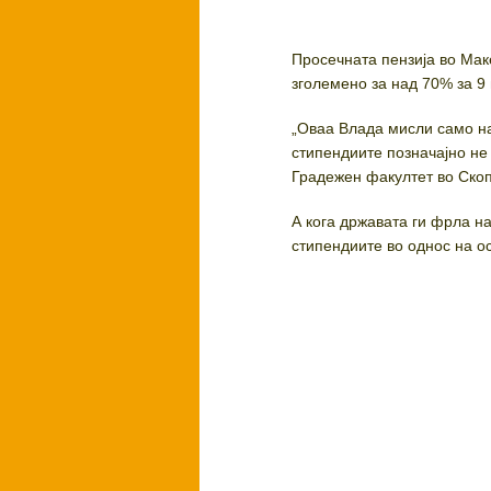
Просечната пензија во Мак
зголемено за над 70% за 9 
„Оваа Влада мисли само на
стипендиите позначајно не
Градежен факултет во Скоп
А кога државата ги фрла н
стипендиите во однос на ос