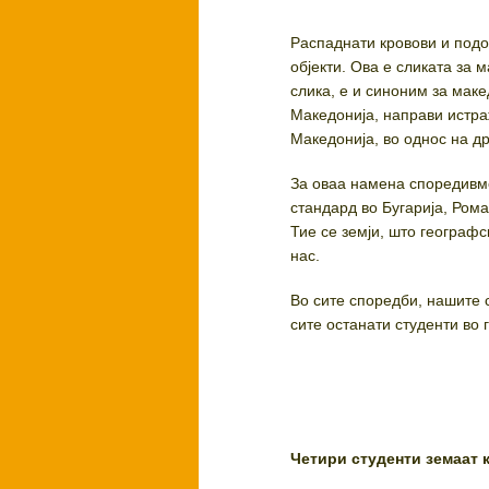
Распаднати кровови и под
објекти. Ова е сликата за 
слика, е и синоним за мак
Македонија, направи истра
Македонија, во однос на др
За оваа намена споредивме
стандард во Бугарија, Рома
Тие се земји, што географс
нас.
Во сите споредби, нашите 
сите останати студенти во 
Четири студенти земаат 