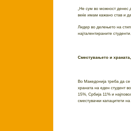
„Не сум во можност денес д
веќе имам кажано став и д
Лидер во делењето на стип
најталентираните студенти
Сместувањето и храната,
Во Македонија треба да се
храната на еден студент в
15%, Србија 11% и најпово
сместувачки капацитети на