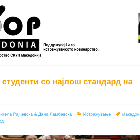
 студенти со најлош стандард на
uthor
Categories
Tags
нгела Рајчевска & Дана Ламбевска
Истражување
македон
рд