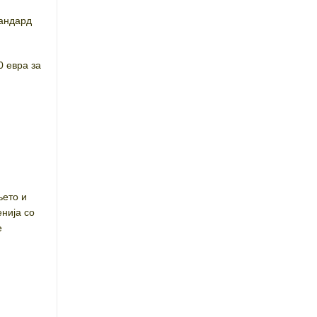
тандард
0 евра за
њето и
нија со
е