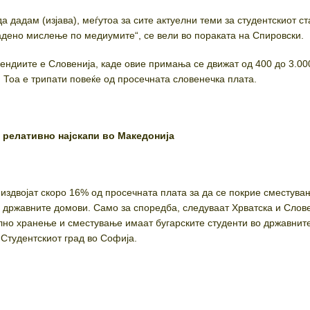
а дадам (изјава), меѓутоа за сите актуелни теми за студентскиот с
адено мислење по медиумите“, се вели во пораката на Спировски.
ендиите е Словенија, каде овие примања се движат од 400 до 3.00
. Тоа е трипати повеќе од просечната словенечка плата.
 релативно најскапи во Македонија
 издвојат скоро 16% од просечната плата за да се покрие сместува
о државните домови. Само за споредба, следуваат Хрватска и Слове
лно хранење и сместување имаат бугарските студенти во државнит
 Студентскиот град во Софија.