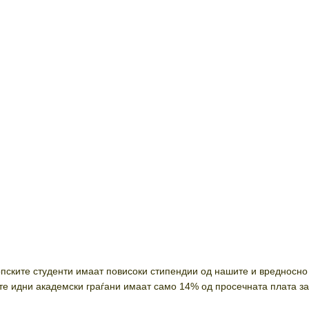
српските студенти имаат повисоки стипендии од нашите и вредносно
е идни академски граѓани имаат само 14% од просечната плата з