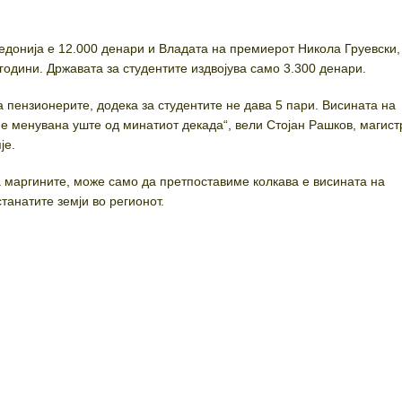
едонија е 12.000 денари и Владата на премиерот Никола Груевски,
години. Државата за студентите издвојува само 3.300 денари.
 пензионерите, додека за студентите не дава 5 пари. Висината на
 е менувана уште од минатиот декада“, вели Стојан Рашков, магист
је.
а маргините, може само да претпоставиме колкава е висината на
танатите земји во регионот.