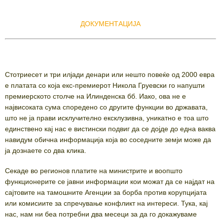
ДОКУМЕНТАЦИЈА
Стотриесет и три илјади денари или нешто повеќе од 2000 евра
е платата со која екс-премиерот Никола Груевски го напушти
премиерското столче на Илинденска бб. Иако, ова не е
највисоката сума споредено со другите функции во државата,
што не ја прави исклучително ексклузивна, уникатно е тоа што
единствено кај нас е вистински подвиг да се дојде до една ваква
навидум обична информација која во соседните земји може да
ја дознаете со два клика.
Секаде во регионов платите на министрите и воопшто
функционерите се јавни информации кои можат да се најдат на
сајтовите на тамошните Агенции за борба против корупцијата
или комисиите за спречување конфликт на интереси. Тука, кај
нас, нам ни беа потребни два месеци за да го докажуваме