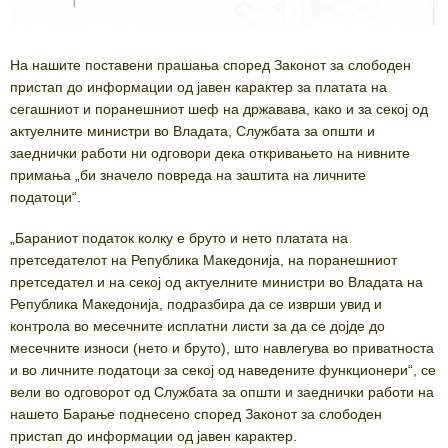
На нашите поставени прашања според Законот за слободен
пристап до информации од јавен карактер за платата на
сегашниот и поранешниот шеф на државава, како и за секој од
актуелните министри во Владата, Службата за општи и
заеднички работи ни одговори дека откривањето на нивните
примања „би значело повреда на заштита на личните
податоци“.
„Бараниот податок колку е бруто и нето платата на
претседателот на Република Македонија, на поранешниот
претседател и на секој од актуелните министри во Владата на
Република Македонија, подразбира да се изврши увид и
контрола во месечните исплатни листи за да се дојде до
месечните износи (нето и бруто), што навлегува во приватноста
и во личните податоци за секој од наведените функционери“, се
вели во одговорот од Службата за општи и заеднички работи на
нашето Барање поднесено според Законот за слободен
пристап до информации од јавен карактер.