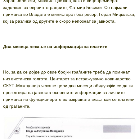
Зоран Јолевски, Михаил Цветков, како и вицепремиерот
задолжен за евроинтеграциите, Фатмир Бесими. Со најмали
примања во Владата е министерот без ресор, Горан Мицковски,
кој за разлика од другите е скоро непознат за јавноста.
Два месеца чекање на информација за платите
Но, за да се дојде до овие бројки граѓаните треба да поминат
низ вистинска голгота. Центарот за истражувачко новинарство
СКУП-Македонија чекаше цели два месеци обидувајќи се да ги
презентира на јавноста основните информации за личните
примања на функционерите во извршната власт кои се платени
од граѓаните.