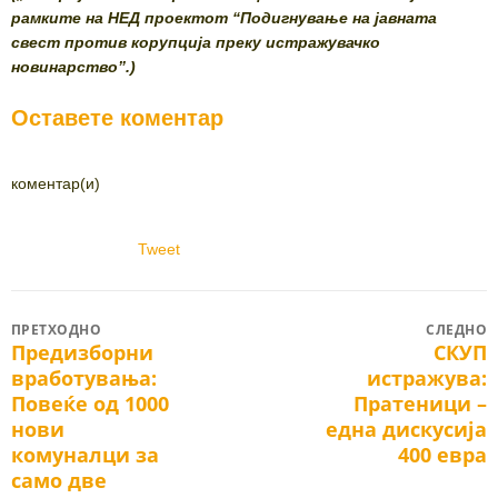
рамките на НЕД проектот “Подигнување на јавната
свест против корупција преку истражувачко
новинарство”.)
Оставете коментар
коментар(и)
Tweet
Post
ПРЕТХОДНО
СЛЕДНО
Предизборни
СКУП
Previous
Next
navigation
вработувања:
истражува:
post:
post:
Повеќе од 1000
Пратеници –
нови
една дискусија
комуналци за
400 евра
само две