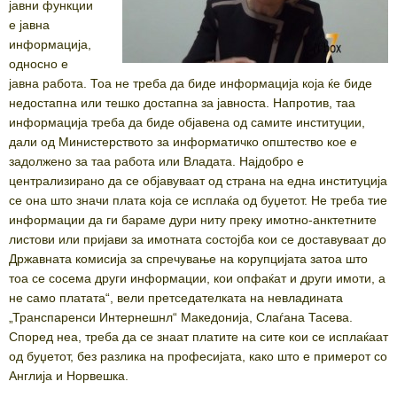
јавни функции
е јавна
информација,
односно е
јавна работа. Тоа не треба да биде информација која ќе биде
недостапна или тешко достапна за јавноста. Напротив, таа
информација треба да биде објавена од самите институции,
дали од Министерството за информатичко општество кое е
задолжено за таа работа или Владата. Најдобро е
централизирано да се објавуваат од страна на една институција
се она што значи плата која се исплаќа од буџетот. Не треба тие
информации да ги бараме дури ниту преку имотно-анктетните
листови или пријави за имотната состојба кои се доставуваат до
Државната комисија за спречување на корупцијата затоа што
тоа се сосема други информации, кои опфаќат и други имоти, а
не само платата“, вели претседателката на невладината
„Транспаренси Интернешнл“ Македонија, Слаѓана Тасева.
Според неа, треба да се знаат платите на сите кои се исплаќаат
од буџетот, без разлика на професијата, како што е примерот со
Англија и Норвешка.