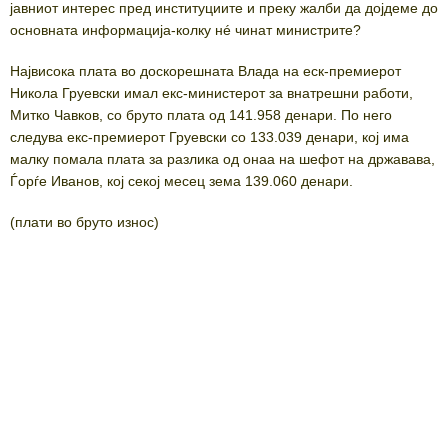
јавниот интерес пред институциите и преку жалби да дојдеме до
основната информација-колку нé чинат министрите?
Највисока плата во доскорешната Влада на еск-премиерот
Никола Груевски имал екс-министерот за внатрешни работи,
Митко Чавков, со бруто плата од 141.958 денари. По него
следува екс-премиерот Груевски со 133.039 денари, кој има
малку помала плата за разлика од онаа на шефот на државава,
Ѓорѓе Иванов, кој секој месец зема 139.060 денари.
(плати во бруто износ)