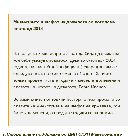
Министрите и шефот на државата со поголема
плата од 2014
На тоа дека и министрите знаат да бидат дарежливи
кон себе укажува податокот дека во октомври 2014
година, нивниот бод (коефициент) според кој им се
одредува платата е зголемен за 4 отсто. За исто
толкав процент истата година и месец е зголемена и
платата на шефот на државата, Ѓорѓе Иванов.
Во изминатите пет години постојано има промени во
платите на министрите и на шефот на државава, кои
биле и намалени, а пред две години се зголемиле.
(„Сторијата е поддржана од ЦИН СКУП Македонија во