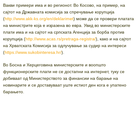
Вакви примери има и во регионот. Во Косово, на пример, на
сајтот на Државната комисија за спречување корупција
(
http://www.akk-ks.org/en/deklarimet
) може да се провери платата
на министрите која е изразена во евра. Увид во министерските
плати има и на сајтот на српската Агенција за борба против
корупција (
http://www.acas.rs/pretraga-registra/
), како и на сајтот
на Хрватската Комисија за одлучување за судир на интереси
(
https://www.sukobinteresa.hr/
).
Во Босна и Херцеговина министерските и воопшто
функционерските плати не се достапни на интернет, туку се
добиваат од Министерството за финансии на барање на
новинарите и се доставуваат уште истиот ден кога е упатено
барањето.