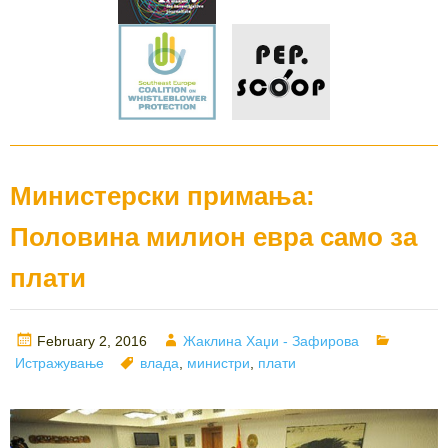
Министерски примања:
Половина милион евра само за
плати
Posted
Author
Categor
February 2, 2016
Жаклина Хаџи - Зафирова
on
Tags
Истражување
влада
,
министри
,
плати