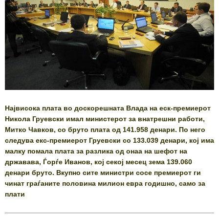
Највисока плата во доскорешната Влада на еск-премиерот
Никола Груевски имал министерот за внатрешни работи,
Митко Чавков, со бруто плата од 141.958 денари. По него
следува екс-премиерот Груевски со 133.039 денари, кој има
малку помала плата за разлика од онаа на шефот на
државава, Ѓорѓе Иванов, кој секој месец зема 139.060
денари бруто. Вкупно сите министри сосе премиерот ги
чинат граѓаните половина милион евра годишно, само за
плати