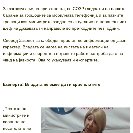
За загрозување на приватноста, во СОЗР гледаат и на нашето
барање за трошоците за мобилната телефонија и за патните
трошоци кои министрите заедно со актуелниот и поранешниот
шеф на државата ги направиле во претходните пет години.
Според Законот за слободен пристап до информации од јавен
карактер, Владата се наоѓа на листата на иматели на
информации и според тоа нејзиното работење треба да е на
увид на јавноста. Ова го укажуваат и експертите.
Експерти: Владата не смее да ги крие платите
„Платата на
министрите и
воопшто на
носителите на