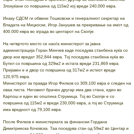
Злокуќани со површина од 115м2 кој вреди 240,000 евра.
Инаку СДСМ ги обвини Тошковски и генералниот секретар на
Владата на Мицкоски, Игор Јанушев за прекривање на имот од
400.000 евра во зграда во центарот на Скопје.
На четвртото место се наоѓа министерот за јавна
администрација Горан Минчев каде поседува станбена куќа со
двор кои вредат 352,844 евра. Тој поседува станбена куќа во
Бутел со површина од 329м2 и истата вреди 231,869 евра.
Пријавен е и двор со површина од 317м2 и истиот вреди
120,975 евра.
Министерот за правда Игор Филков со 309,100 евра е следен на
оваа листа. Неговиот брачен другар има два стана, еден во
Карпош и еден во општина Струмица. Тој во Скопје е со
површина од 115м2 и вреди 230,000 евра, а тој во Струмица
има вредност од 79,100 евра.
После Филков е министерката за финансии Гордана
Димитриеска Кочовска. Таа поседува стан од 59м2 во Центар и