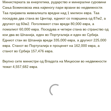
Министерката за енергетика, рударство и минерални суровини
Сања Божиновска има најмногу пари врзани во недвижности.
Таа пријавила живеалишта вредни над 1 милион евра. Таа
поседува два стана во Центар, едниот со површина од 87м2, а
другиот од 60м2. Поголемиот стан вреди 80,000 евра, а
помалиот 60,000 евра. Поседува и четири стана во странство од
кои два во Шпанија, еден во Португалија и еден во Србија.
Едниот стан во Шпанија вреди 335,000 евра, а другиот 225,000
евра. Станот во Португалија е проценет на 162,000 евра, а
станот во Србија 157,476 евра.
Вкупно сите министри од Владата на Мицкоски во недвижности
тежат 4,557,682 евра.