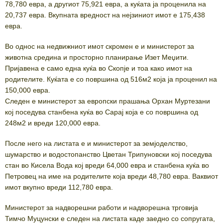
78,780 евра, а другиот 75,921 евра, а куќата ја проценила на
20,737 евра. Вкупната вредност на нејзиниот имот е 175,438
евра.
Во однос на недвижниот имот скромен е и министерот за
животна средина и просторно планирање Изет Меџити.
Пријавена е само една куќа во Скопје и тоа како имот на
родителите. Куќата е со површина од 516м2 која ја проценил на
150,000 евра.
Следен е министерот за европски прашања Орхан Муртезани
кој поседува станбена куќа во Сарај која е со површина од
248м2 и вреди 120,000 евра.
После него на листата е и министерот за земјоделство,
шумарство и водостопанство Цветан Трипуновски кој поседува
стан во Кисела Вода кој вреди 64,000 евра и станбена куќа во
Петровец на име на родителите која вреди 48,780 евра. Ваквиот
имот вкупно вреди 112,780 евра.
Министерот за надворешни работи и надворешна трговија
Тимчо Муцунски е следен на листата каде заедно со сопругата,