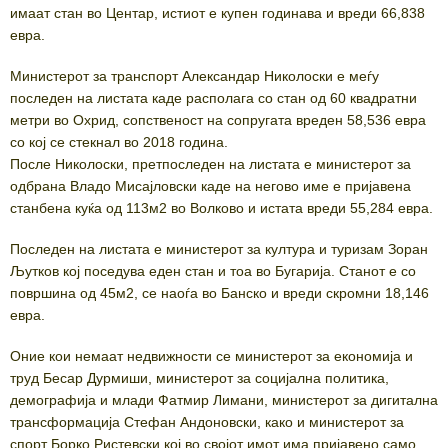
имаат стан во Центар, истиот е купен годинава и вреди 66,838
евра.
Министерот за транспорт Александар Николоски е меѓу
последен на листата каде располага со стан од 60 квадратни
метри во Охрид, сопственост на сопругата вреден 58,536 евра
со кој се стекнал во 2018 година.
После Николоски, претпоследен на листата е министерот за
одбрана Владо Мисајловски каде на негово име е пријавена
станбена куќа од 113м2 во Волково и истата вреди 55,284 евра.
Последен на листата е министерот за култура и туризам Зоран
Љутков кој поседува еден стан и тоа во Бугарија. Станот е со
површина од 45м2, се наоѓа во Банско и вреди скромни 18,146
евра.
Оние кои немаат недвижности се министерот за економија и
труд Бесар Дурмиши, министерот за социјална политика,
демографија и млади Фатмир Лимани, министерот за дигитална
трансформација Стефан Андоновски, како и министерот за
спорт Борко Ристевски кој во својот имот има пријавено само