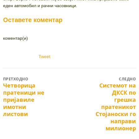
еден автомобил и рачни часовници.
Оставете коментар
коментар(и)
Tweet
Post
ПРЕТХОДНО
СЛЕДНО
Четворица
Системот на
Previous
Next
navigation
пратеници не
ДКСК по
post:
post:
пријавиле
грешка
имотни
пратеникот
листови
Стојаноски го
направи
милионер