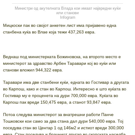
Министри од акутелната Влада кои имаат највредни куќи
или станови
Infogram
Мицкоски пак во својот анкетен лист има пријавено една
станбена куќа во Влае која тежи 437,263 евра.
Веднаш под министерката Божиновска, на второто место е
министерот за здравство Арбен Таравари кој во куќи или
станови вложил 944,322 евра.
Таравари има две станбени куќи, едната во Гостивар а другата
во Карпош, како и стан во Карпош. Интересно е што куќата во
Гостивар му е проценета на дури 700,000 евра. Куќата во
Карпош пак вреди 150,475 евра, а станот 93,847 евра.
Потоа следува министерот за внатрешни работи Панче
Тошковски кои само за два стана дал дури 540,000 евра. Тој
поседува стан во Центар 1 од 146м2 и истиот вреди 300,000
евра. Стан поседува и брачниот другар во скопската населба