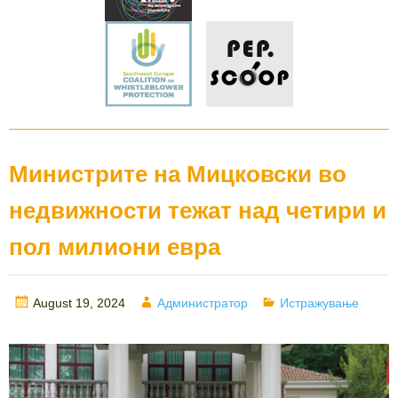
Министрите на Мицковски во
недвижности тежат над четири и
пол милиони евра
Posted
Author
Categories
August 19, 2024
Администратор
Истражување
on