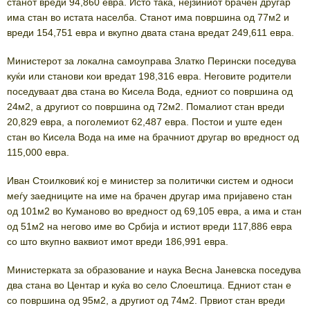
станот вреди 94,860 евра. Исто така, нејзиниот брачен другар
има стан во истата населба. Станот има површина од 77м2 и
вреди 154,751 евра и вкупно двата стана вредат 249,611 евра.
Министерот за локална самоуправа Златко Перински поседува
куќи или станови кои вредат 198,316 евра. Неговите родители
поседуваат два стана во Кисела Вода, едниот со површина од
24м2, а другиот со површина од 72м2. Помалиот стан вреди
20,829 евра, а поголемиот 62,487 евра. Постои и уште еден
стан во Кисела Вода на име на брачниот другар во вредност од
115,000 евра.
Иван Стоилковиќ кој е министер за политички систем и односи
меѓу заедниците на име на брачен другар има пријавено стан
од 101м2 во Куманово во вредност од 69,105 евра, а има и стан
од 51м2 на негово име во Србија и истиот вреди 117,886 евра
со што вкупно ваквиот имот вреди 186,991 евра.
Министерката за образование и наука Весна Јаневска поседува
два стана во Центар и куќа во село Слоештица. Едниот стан е
со површина од 95м2, а другиот од 74м2. Првиот стан вреди