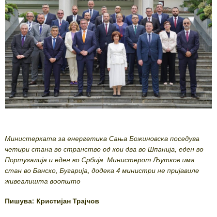
Министерката за енергетика Сања Божиновска поседува
четири стана во странство од кои два во Шпанија, еден во
Португалија и еден во Србија. Министерот Љутков има
стан во Банско, Бугарија, додека 4 министри не пријавиле
живеалишта воопшто
Пишува: Кристијан Трајчов